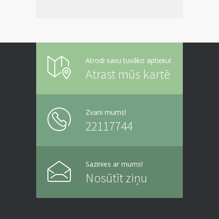
Atrodi savu tuvāko aptieku!
Atrast mūs kartē
Zvani mums!
22117744
Sazinies ar mums!
Nosūtīt ziņu