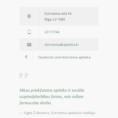
Dzirciema iela 5A
Rīga, LV-1083
22117744
dzirciema@aptieka.lv
facebook.com/dzirciema.aptieka
Mūsu priekšstatos aptieka ir sociāla
uzņēmējdarbības forma, mēs mīlam
farmaceita darbu.
— Sigita Čulkstena, Dzirciema aptiekas vadītāja