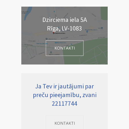
Dzirciema iela 5A
Rīga, LV-1083
KONTAKTI
Ja Tev ir jautājumi par
preču pieejamību, zvani
22117744
KONTAKTI