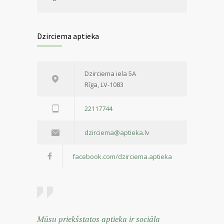
Dzirciema aptieka
Dzirciema iela 5A
Rīga, LV-1083
22117744
dzirciema@aptieka.lv
facebook.com/dzirciema.aptieka
Mūsu priekšstatos aptieka ir sociāla