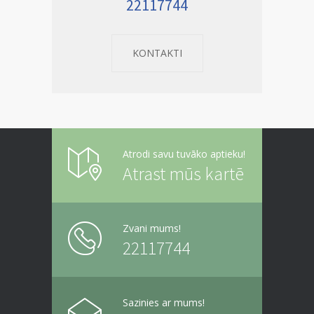
22117744
KONTAKTI
Atrodi savu tuvāko aptieku!
Atrast mūs kartē
Zvani mums!
22117744
Sazinies ar mums!