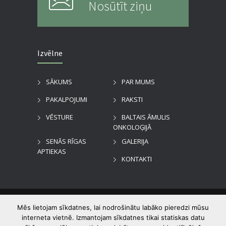
Nosūtīt ziņu
Izvēlne
SĀKUMS
PAR MUMS
PAKALPOJUMI
RAKSTI
VĒSTURE
BALTAIS ĀMULIS
ONKOLOĢIJĀ
SENĀS RĪGAS
GALERIJA
APTIEKAS
KONTAKTI
©
2026
Dzirciema aptieka
. Visas tiesības
Mēs lietojam sīkdatnes, lai nodrošinātu labāko pieredzi mūsu
aizsargātas.
interneta vietnē. Izmantojam sīkdatnes tikai statiskas datu