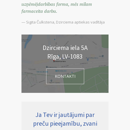
uzņēmējdarbības forma, mēs mīlam
farmaceita darbu.
— Sigita Čulkstena, Dzirciema aptiekas vadītāja
Dzirciema iela 5A
Rīga, LV-1083
KONTAKTI
Ja Tev ir jautājumi par
preču pieejamību, zvani