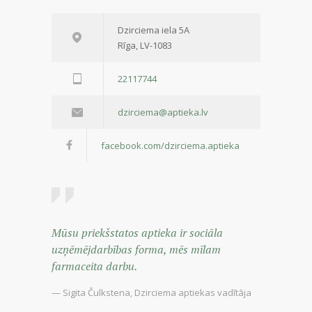
Dzirciema iela 5A
Rīga, LV-1083
22117744
dzirciema@aptieka.lv
facebook.com/dzirciema.aptieka
Mūsu priekšstatos aptieka ir sociāla
uzņēmējdarbības forma, mēs mīlam
farmaceita darbu.
— Sigita Čulkstena, Dzirciema aptiekas vadītāja