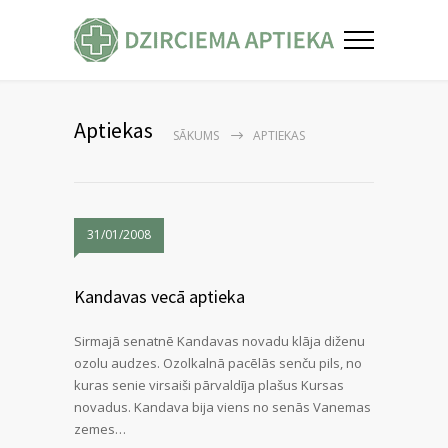
Aptiekas
SĀKUMS
APTIEKAS
31/01/2008
Kandavas vecā aptieka
Sirmajā senatnē Kandavas novadu klāja diženu
ozolu audzes. Ozolkalnā pacēlās senču pils, no
kuras senie virsaiši pārvaldīja plašus Kursas
novadus. Kandava bija viens no senās Vanemas
zemes…