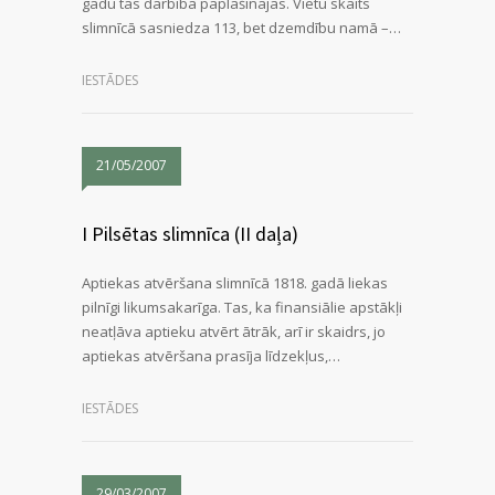
gadu tās darbība paplašinājās. Vietu skaits
slimnīcā sasniedza 113, bet dzemdību namā –…
IESTĀDES
21/05/2007
I Pilsētas slimnīca (II daļa)
Aptiekas atvēršana slimnīcā 1818. gadā liekas
pilnīgi likumsakarīga. Tas, ka finansiālie apstākļi
neatļāva aptieku atvērt ātrāk, arī ir skaidrs, jo
aptiekas atvēršana prasīja līdzekļus,…
IESTĀDES
29/03/2007