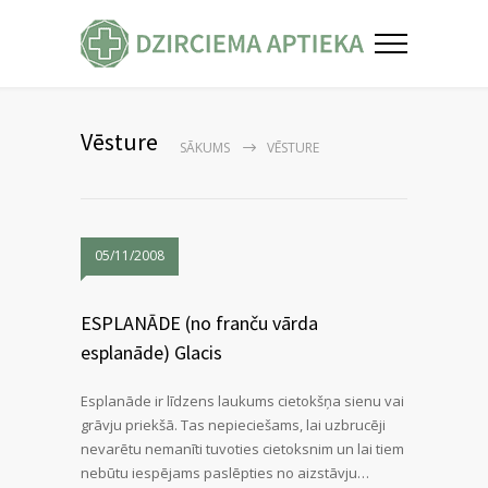
Vēsture
SĀKUMS
VĒSTURE
05/11/2008
ESPLANĀDE (no franču vārda
esplanāde) Glacis
Esplanāde ir līdzens laukums cietokšņa sienu vai
grāvju priekšā. Tas nepieciešams, lai uzbrucēji
nevarētu nemanīti tuvoties cietoksnim un lai tiem
nebūtu iespējams paslēpties no aizstāvju…