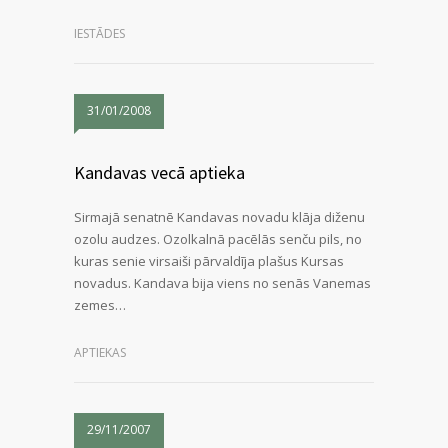
IESTĀDES
31/01/2008
Kandavas vecā aptieka
Sirmajā senatnē Kandavas novadu klāja diženu
ozolu audzes. Ozolkalnā pacēlās senču pils, no
kuras senie virsaiši pārvaldīja plašus Kursas
novadus. Kandava bija viens no senās Vanemas
zemes…
APTIEKAS
29/11/2007