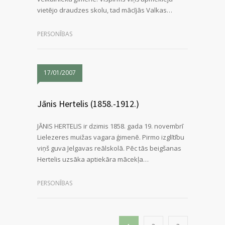
vietējo draudzes skolu, tad mācījās Valkas…
PERSONĪBAS
17/01/2007
Jānis Hertelis (1858.-1912.)
JĀNIS HERTELIS ir dzimis 1858. gada 19. novembrī
Lielezeres muižas vagara ģimenē. Pirmo izglītību
viņš guva Jelgavas reālskolā. Pēc tās beigšanas
Hertelis uzsāka aptiekāra mācekļa…
PERSONĪBAS