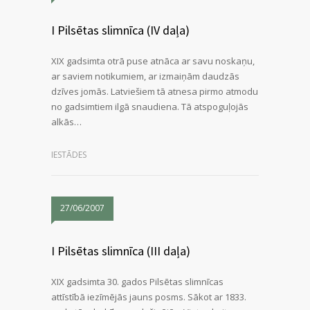
I Pilsētas slimnīca (IV daļa)
XIX gadsimta otrā puse atnāca ar savu noskaņu,
ar saviem notikumiem, ar izmaiņām daudzās
dzīves jomās. Latviešiem tā atnesa pirmo atmodu
no gadsimtiem ilgā snaudiena. Tā atspoguļojās
alkās…
IESTĀDES
27/06/2007
I Pilsētas slimnīca (III daļa)
XIX gadsimta 30. gados Pilsētas slimnīcas
attīstībā iezīmējās jauns posms. Sākot ar 1833.