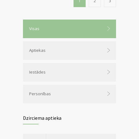
1
2
3
Visas
Aptiekas
Iestādes
Personības
Dzirciema aptieka