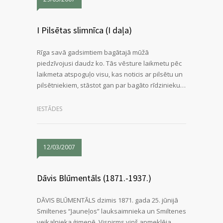
I Pilsētas slimnīca (I daļa)
Rīga savā gadsimtiem bagātajā mūžā
piedzīvojusi daudz ko. Tās vēsture laikmetu pēc
laikmeta atspoguļo visu, kas noticis ar pilsētu un
pilsētniekiem, stāstot gan par bagāto rīdzinieku…
IESTĀDES
12/03/2007
Dāvis Blūmentāls (1871.-1937.)
DĀVIS BLŪMENTĀLS dzimis 1871. gada 25. jūnijā
Smiltenes “Jauneļos” lauksaimnieka un Smiltenes
veikalnieka ģimenē. Vispirms viņš apmeklēja