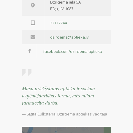
Dzirciema iela 5A
Rīga, LV-1083
22117744
dzirciema@aptieka.lv
facebook.com/dzirciema.aptieka
Mūsu priekšstatos aptieka ir sociāla
uzņēmējdarbības forma, mēs mīlam
farmaceita darbu.
— Sigita Čulkstena, Dzirciema aptiekas vadītāja