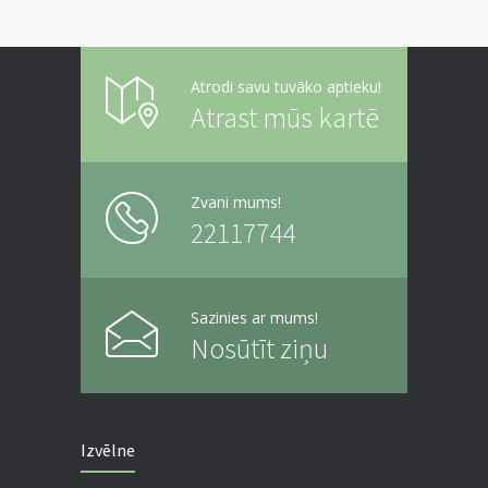
Atrodi savu tuvāko aptieku!
Atrast mūs kartē
Zvani mums!
22117744
Sazinies ar mums!
Nosūtīt ziņu
Izvēlne