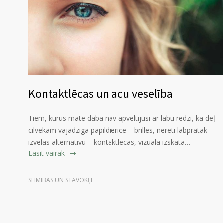
Kontaktlēcas un acu veselība
Tiem, kurus māte daba nav apveltījusi ar labu redzi, kā dēļ
cilvēkam vajadzīga papildierīce – brilles, nereti labprātāk
izvēlas alternatīvu – kontaktlēcas, vizuālā izskata…
Lasīt vairāk
SLIMĪBAS UN STĀVOKĻI