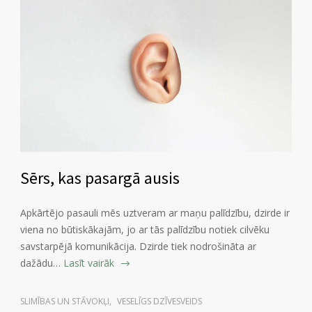
Sērs, kas pasargā ausis
Apkārtējo pasauli mēs uztveram ar maņu palīdzību, dzirde ir
viena no būtiskākajām, jo ar tās palīdzību notiek cilvēku
savstarpējā komunikācija. Dzirde tiek nodrošināta ar
dažādu…
Lasīt vairāk
SLIMĪBAS UN STĀVOKĻI
,
VESELĪGS DZĪVESVEIDS