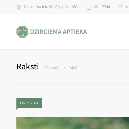
Dzirciema iela 5A, Rīga, LV-1083
22117744
d
Raksti
SĀKUMS
RAKSTI
06/05/2021