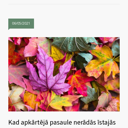
06/05/2021
Kad apkārtējā pasaule nerādās īstajās