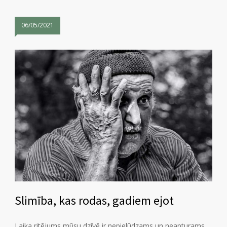
06/05/2021
Slimība, kas rodas, gadiem ejot
Laika ritējums mūsu dzīvē ir nepielūdzams un neapturams.