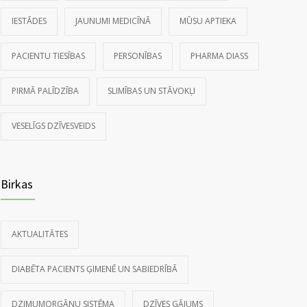
IESTĀDES
JAUNUMI MEDICĪNĀ
MŪSU APTIEKA
PACIENTU TIESĪBAS
PERSONĪBAS
PHARMA DIASS
PIRMĀ PALĪDZĪBA
SLIMĪBAS UN STĀVOKĻI
VESELĪGS DZĪVESVEIDS
Birkas
AKTUALITĀTES
DIABĒTA PACIENTS ĢIMENĒ UN SABIEDRĪBĀ
DZIMUMORGĀNU SISTĒMA
DZĪVES GĀJUMS