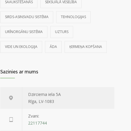
SAAUKSTĒŠANĀS
SEKSUĀLĀ VESELĪBA
SIRDS-ASINSVADU SISTĒMA
TEHNOLOĢIJAS
URĪNORGĀNU SISTĒMA
UZTURS
VIDE UN EKOLOĢIJA
ĀDA
ĶERMEŅA KOPŠANA
Sazinies ar mums
Dzirciema iela 5A
Rīga, LV-1083
Zvani:
22117744