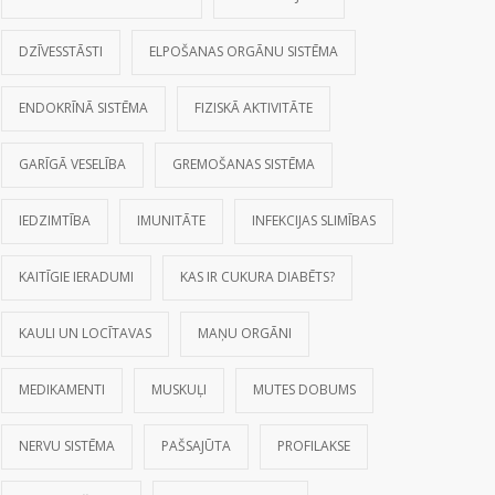
DZĪVESSTĀSTI
ELPOŠANAS ORGĀNU SISTĒMA
ENDOKRĪNĀ SISTĒMA
FIZISKĀ AKTIVITĀTE
GARĪGĀ VESELĪBA
GREMOŠANAS SISTĒMA
IEDZIMTĪBA
IMUNITĀTE
INFEKCIJAS SLIMĪBAS
KAITĪGIE IERADUMI
KAS IR CUKURA DIABĒTS?
KAULI UN LOCĪTAVAS
MAŅU ORGĀNI
MEDIKAMENTI
MUSKUĻI
MUTES DOBUMS
NERVU SISTĒMA
PAŠSAJŪTA
PROFILAKSE