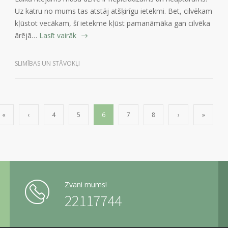
Uz katru no mums tas atstāj atšķirīgu ietekmi. Bet, cilvēkam
kļūstot vecākam, šī ietekme kļūst pamanāmāka gan cilvēka
ārējā…
Lasīt vairāk
SLIMĪBAS UN STĀVOKĻI
«
‹
4
5
6
7
8
›
»
Zvani mums!
22117744