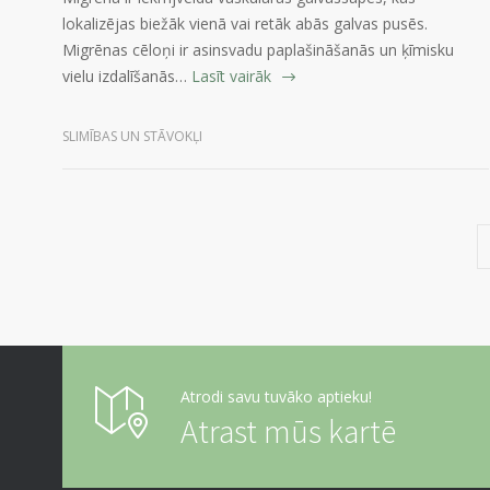
lokalizējas biežāk vienā vai retāk abās galvas pusēs.
Migrēnas cēloņi ir asinsvadu paplašināšanās un ķīmisku
vielu izdalīšanās…
Lasīt vairāk
SLIMĪBAS UN STĀVOKĻI
Atrodi savu tuvāko aptieku!
Atrast mūs kartē