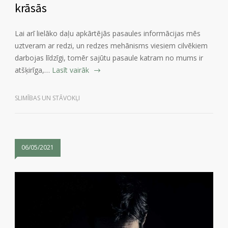
krāsās
Lai arī lielāko daļu apkārtējās pasaules informācijas mēs
uztveram ar redzi, un redzes mehānisms viesiem cilvēkiem
darbojas līdzīgi, tomēr sajūtu pasaule katram no mums ir
atšķirīga,…
Lasīt vairāk
SLIMĪBAS UN STĀVOKĻI
06/05/2021