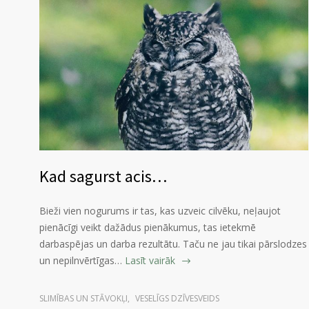
Kad sagurst acis…
Bieži vien nogurums ir tas, kas uzveic cilvēku, neļaujot
pienācīgi veikt dažādus pienākumus, tas ietekmē
darbaspējas un darba rezultātu. Taču ne jau tikai pārslodzes
un nepilnvērtīgas…
Lasīt vairāk
SLIMĪBAS UN STĀVOKĻI
,
VESELĪGS DZĪVESVEIDS