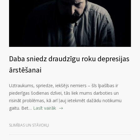
Daba sniedz draudzīgu roku depresijas
ārstēšanai
Uztraukums, spriedze, iekšējs nemiers – šīs īpašības ir
piederīgas šodienas dzīvei, tās liek mums darboties un
risināt problēmas, kā arī ļauj ietekmēt dažādu notikumu
gaitu. Bet…
Lasīt vairāk
SLIMĪBAS UN STĀVOKĻI