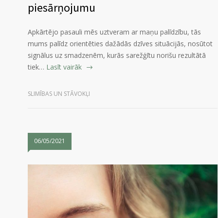
piesārņojumu
Apkārtējo pasauli mēs uztveram ar maņu palīdzību, tās
mums palīdz orientēties dažādās dzīves situācijās, nosūtot
signālus uz smadzenēm, kurās sarežģītu norišu rezultātā
tiek…
Lasīt vairāk
SLIMĪBAS UN STĀVOKĻI
06/05/2021