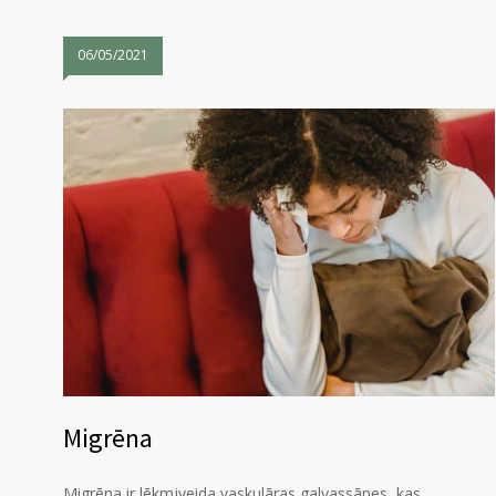
06/05/2021
Migrēna
Migrēna ir lēkmjveida vaskulāras galvassāpes, kas