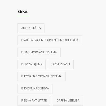
Birkas
AKTUALITĀTES
DIABĒTA PACIENTS ĢIMENĒ UN SABIEDRĪBĀ
DZIMUMORGĀNU SISTĒMA
DZĪVES GĀJUMS
DZĪVESSTĀSTI
ELPOŠANAS ORGĀNU SISTĒMA
ENDOKRĪNĀ SISTĒMA
FIZISKĀ AKTIVITĀTE
GARĪGĀ VESELĪBA