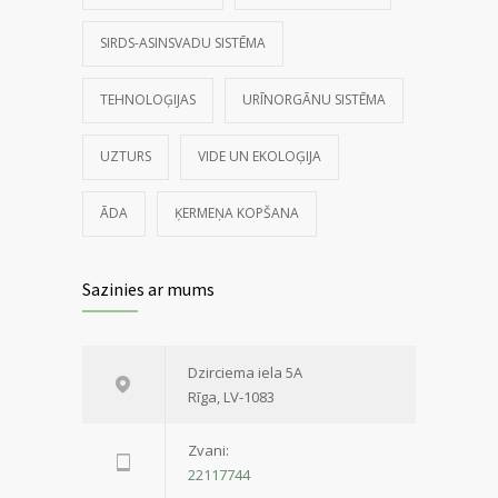
SIRDS-ASINSVADU SISTĒMA
TEHNOLOĢIJAS
URĪNORGĀNU SISTĒMA
UZTURS
VIDE UN EKOLOĢIJA
ĀDA
ĶERMEŅA KOPŠANA
Sazinies ar mums
Dzirciema iela 5A
Rīga, LV-1083
Zvani:
22117744