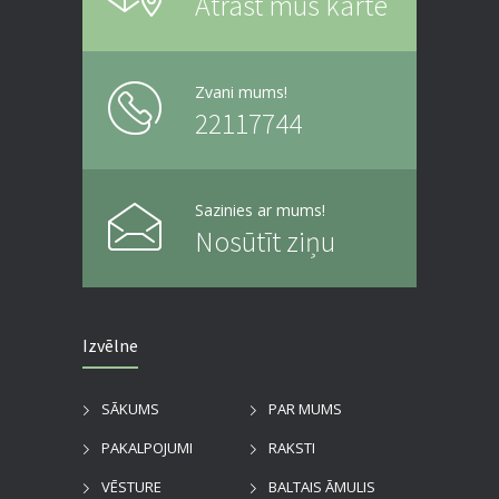
Atrast mūs kartē
Zvani mums!
22117744
Sazinies ar mums!
Nosūtīt ziņu
Izvēlne
SĀKUMS
PAR MUMS
PAKALPOJUMI
RAKSTI
VĒSTURE
BALTAIS ĀMULIS