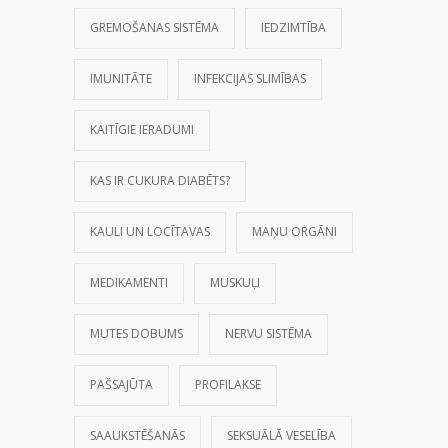
GREMOŠANAS SISTĒMA
IEDZIMTĪBA
IMUNITĀTE
INFEKCIJAS SLIMĪBAS
KAITĪGIE IERADUMI
KAS IR CUKURA DIABĒTS?
KAULI UN LOCĪTAVAS
MAŅU ORGĀNI
MEDIKAMENTI
MUSKUĻI
MUTES DOBUMS
NERVU SISTĒMA
PAŠSAJŪTA
PROFILAKSE
SAAUKSTĒŠANĀS
SEKSUĀLĀ VESELĪBA