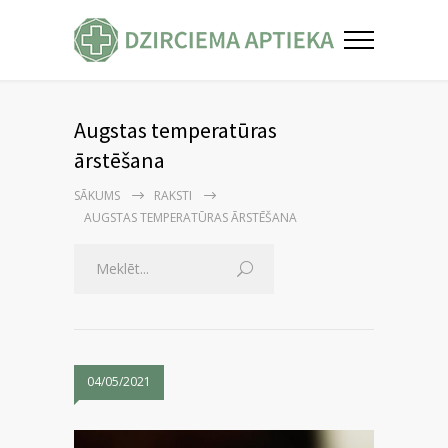
Augstas temperatūras
ārstēšana
SĀKUMS
RAKSTI
AUGSTAS TEMPERATŪRAS ĀRSTĒŠANA
04/05/2021