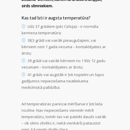
sirds slimniekiem.
Kas tad īsti ir augsta temperatūra?
Līdz 37 grādiem (pēc Celsija) – ir normāla
ķermeņa temperatūra;
38,5 grādi vai vairāk pieaugušajiem, vai
bērniem zem 1 gada vecuma – kontaktējaties ar
ārstu;
39 grādi vai vairāk bērniem no 1 līdz 12 gadu
vecumam – kontaktējaties ar ārstu;
41 grāds vai augstāk ir ļoti nopietni un šajos
gadījumos nepieciešama neatliekama
medicīniskā palīdzība.
Arī temperatūras pareizai mērīšanai ir ļoti liela
nozīme. Nav nepieciešams vienmēr mērīt
temperatūru, tomēr tas var pateikt daudz vairāk
– cik slims cilvēks ir, nekā vienkārši pataustot
pieri, kā nereti cilvēki dara.