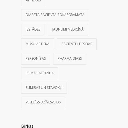
APTIEKAS
DIABĒTA PACIENTA ROKASGRĀMATA
IESTĀDES
JAUNUMI MEDICĪNĀ
MŪSU APTIEKA
PACIENTU TIESĪBAS
PERSONĪBAS
PHARMA DIASS
PIRMĀ PALĪDZĪBA
SLIMĪBAS UN STĀVOKĻI
VESELĪGS DZĪVESVEIDS
Birkas