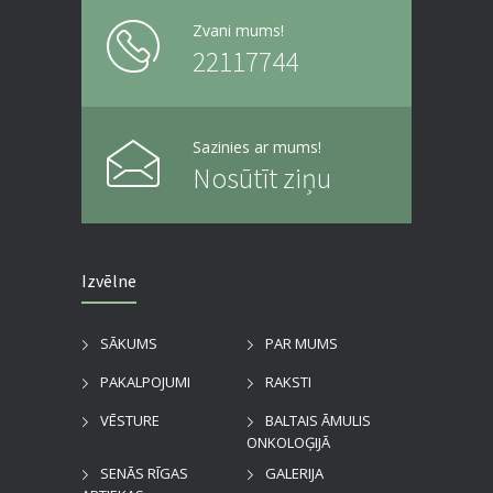
Zvani mums!
22117744
Sazinies ar mums!
Nosūtīt ziņu
Izvēlne
SĀKUMS
PAR MUMS
PAKALPOJUMI
RAKSTI
VĒSTURE
BALTAIS ĀMULIS
ONKOLOĢIJĀ
SENĀS RĪGAS
GALERIJA