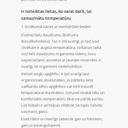
Ir noteiktas lietas, ko varat darīt, lai
samazinātu temperatūru:
Iesākumā sāciet ar vienkāršām lietām:
Dzeriet lielu daudzumu šķidruma
(bezalkoholiska). Tas ir ļoti svarīgi, jo tad, kad
cilvēkam ir augsta temperatūra, svīšanas laikā
zūd liels daudzums organisma ūdens, kuru
nepieciešams aizvietot ar jaunām rezervēm. Ir
svarīgi, lai organisms nedehidrētos.
Velciet vieglu apģērbu. Ir ļoti svarīgi ļaut
organismam atvēsināties, jo pārlieku liela
satīšanās siltos apģērbos var tieši traucēt
temperatūrai mazināties. Uzturiet istabā siltu un
komfortablu temperatūru, tikai ne pārāk karstu.
Ļoti būtiski ir arī telpas vēdināt, lai tajās nebūtu
sasmacis gaiss.
Esiet rāms un mierīgs (attiecās gan uz bērniem,
gan uz pieaugušajiem).