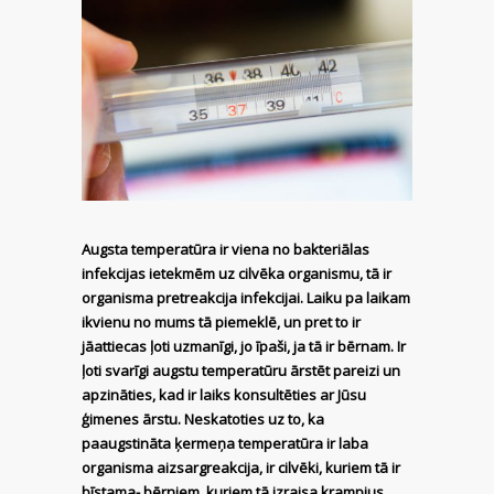
Augsta temperatūra ir viena no bakteriālas
infekcijas ietekmēm uz cilvēka organismu, tā ir
organisma pretreakcija infekcijai. Laiku pa laikam
ikvienu no mums tā piemeklē, un pret to ir
jāattiecas ļoti uzmanīgi, jo īpaši, ja tā ir bērnam. Ir
ļoti svarīgi augstu temperatūru ārstēt pareizi un
apzināties, kad ir laiks konsultēties ar Jūsu
ģimenes ārstu. Neskatoties uz to, ka
paaugstināta ķermeņa temperatūra ir laba
organisma aizsargreakcija, ir cilvēki, kuriem tā ir
bīstama- bērniem, kuriem tā izraisa krampjus,