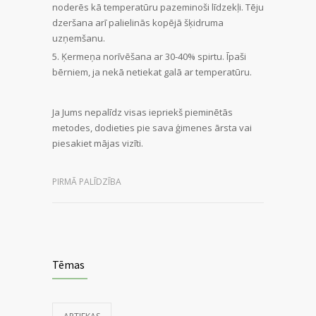
noderēs kā temperatūru pazeminoši līdzekļi. Tēju
dzeršana arī palielinās kopējā šķidruma
uzņemšanu.
Ķermeņa norīvēšana ar 30-40% spirtu. Īpaši
bērniem, ja nekā netiekat galā ar temperatūru.
Ja Jums nepalīdz visas iepriekš pieminētās
metodes, dodieties pie sava ģimenes ārsta vai
piesakiet mājas vizīti.
PIRMĀ PALĪDZĪBA
Tēmas