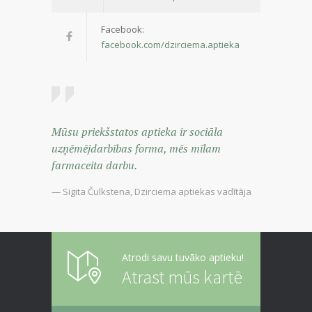
Facebook:
facebook.com/dzirciema.aptieka
Mūsu priekšstatos aptieka ir sociāla
uzņēmējdarbības forma, mēs mīlam
farmaceita darbu.
— Sigita Čulkstena, Dzirciema aptiekas vadītāja
Atrodi savu tuvāko aptieku!
Atrast mūs kartē