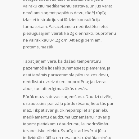
vairāku citu medikamentu sastāvā, un Jūs varat
nevēlami saņemt papildus devu, tādēļ rūpīgi
izlasiet instrukciju vai lūdziet konsultāciju
farmaceitam. Paracetamolu nedrīkstētu lietot
pieaugušajiem vairāk kā 2g diennaktī, Ibuprofēnu
ne vairāk kā0.8-1.2g d/n. Attiecīgi bērniem,
protams, mazāk.
Tāpat jāņem vērā, ka dažādi temperatūru
pazeminošie līdzekļi summēsies( piemēram, ja
esat ieņēmis paracetamola pilnu reizes devu,
nedrīkstat uzreiz dzert ibuprofēnu; ja dzerat
abus, tad attiecīgi mazākās devās.
Pārāk mazas devas saņemšana. Daudzi cilvēki,
uztraucoties par zāļu pārdozēšanu, lieto tās par
maz. Tikpat svarīgi, cik nepārspīlēt ar pārlieku
medikamentu daudzuma uzņemšanu ir svarīgi
ieņemt pietiekamu daudzumu, lai nodrošinātu
terapeitisko efektu. Svarīgi ir arī ievērot Jūsu
individuālo jūtību un nesajaukt ražotāja minēto