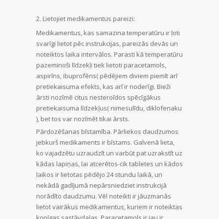
Lietojiet medikamentus pareizi:
Medikamentus, kas samazina temperatūru ir ļoti
svarīgi lietot pēc instrukcijas, pareizās devās un
noteiktos laika intervālos. Parasti kā temperatūru
pazeminoši līdzekļi tiek lietoti paracetamols,
aspirīns, ibuprofēns( pēdējiem diviem piemīt arī
pretiekaisuma efekts, kas arī ir noderīgi. Bieži
ārsti nozīmē citus nesteroīdos spēcīgākus
pretiekaisuma līdzekļus( nimesulīdu, diklofenaku
), bet tos var nozīmēt tikai ārsts.
Pārdozēšanas bīstamība. Pārliekos daudzumos
jebkurš medikaments ir bīstams. Galvenā lieta,
ko vajadzētu uzraudzīt un varbūt pat uzrakstīt uz
kādas lapiņas, lai atcerētos-cik tabletes un kādos
laikos ir lietotas pēdējo 24 stundu laikā, un
nekādā gadījumā nepārsniedziet instrukcijā
norādīto daudzumu. Vēl noteikti ir jāuzmanās
lietot vairākus medikamentus, kuriem ir noteiktas
kopīgas sastāvdaļas. Paracetamols ir jau ir