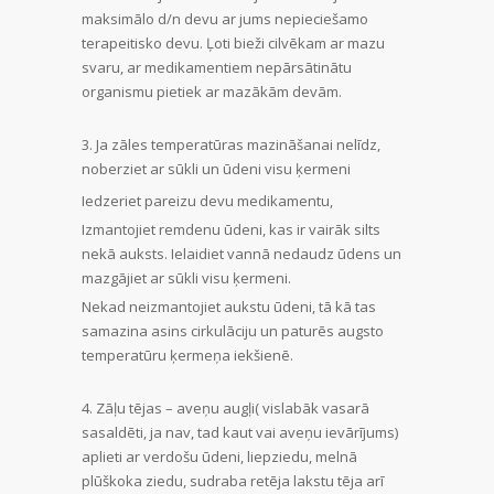
maksimālo d/n devu ar jums nepieciešamo
terapeitisko devu. Ļoti bieži cilvēkam ar mazu
svaru, ar medikamentiem nepārsātinātu
organismu pietiek ar mazākām devām.
Ja zāles temperatūras mazināšanai nelīdz,
noberziet ar sūkli un ūdeni visu ķermeni
Iedzeriet pareizu devu medikamentu,
Izmantojiet remdenu ūdeni, kas ir vairāk silts
nekā auksts. Ielaidiet vannā nedaudz ūdens un
mazgājiet ar sūkli visu ķermeni.
Nekad neizmantojiet aukstu ūdeni, tā kā tas
samazina asins cirkulāciju un paturēs augsto
temperatūru ķermeņa iekšienē.
Zāļu tējas – aveņu augļi( vislabāk vasarā
sasaldēti, ja nav, tad kaut vai aveņu ievārījums)
aplieti ar verdošu ūdeni, liepziedu, melnā
plūškoka ziedu, sudraba retēja lakstu tēja arī