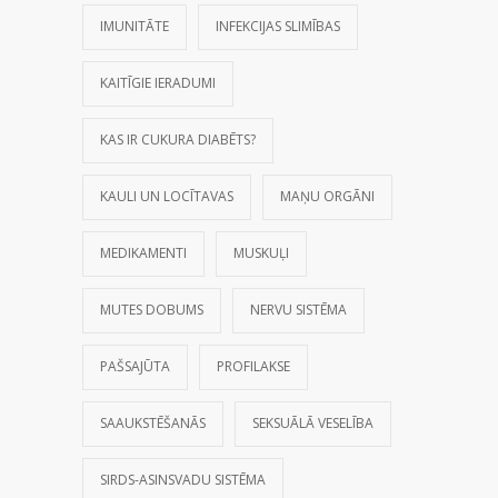
IMUNITĀTE
INFEKCIJAS SLIMĪBAS
KAITĪGIE IERADUMI
KAS IR CUKURA DIABĒTS?
KAULI UN LOCĪTAVAS
MAŅU ORGĀNI
MEDIKAMENTI
MUSKUĻI
MUTES DOBUMS
NERVU SISTĒMA
PAŠSAJŪTA
PROFILAKSE
SAAUKSTĒŠANĀS
SEKSUĀLĀ VESELĪBA
SIRDS-ASINSVADU SISTĒMA