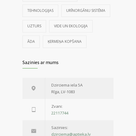
TEHNOLOĢIJAS
URĪNORGĀNU SISTĒMA
UZTURS
VIDE UN EKOLOĢIJA
ĀDA
ĶERMEŅA KOPŠANA
Sazinies ar mums
Dzirciema iela 5A
Rīga, LV-1083
Zvani:
22117744
Sazinies:
dzirciema@aptieka.lv