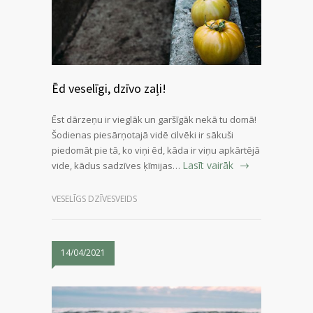
Ēd veselīgi, dzīvo zaļi!
Ēst dārzeņu ir vieglāk un garšīgāk nekā tu domā!
Šodienas piesārņotajā vidē cilvēki ir sākuši
piedomāt pie tā, ko viņi ēd, kāda ir viņu apkārtējā
Lasīt vairāk
vide, kādus sadzīves ķīmijas…
VESELĪGS DZĪVESVEIDS
14/04/2021