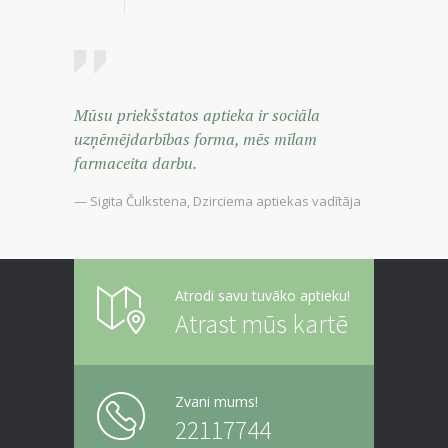
Mūsu priekšstatos aptieka ir sociāla
uzņēmējdarbības forma, mēs mīlam
farmaceita darbu.
— Sigita Čulkstena, Dzirciema aptiekas vadītāja
Atrodi savu tuvāko aptieku!
Atrast mūs kartē
Zvani mums!
22117744