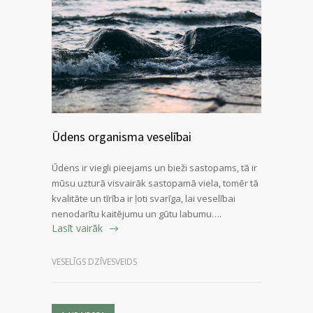
Ūdens organisma veselībai
Ūdens ir viegli pieejams un bieži sastopams, tā ir
mūsu uzturā visvairāk sastopamā viela, tomēr tā
kvalitāte un tīrība ir ļoti svarīga, lai veselībai
nenodarītu kaitējumu un gūtu labumu….
Lasīt vairāk
VESELĪGS DZĪVESVEIDS