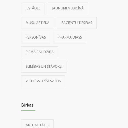
IESTĀDES
JAUNUMI MEDICĪNĀ
MŪSU APTIEKA
PACIENTU TIESĪBAS
PERSONĪBAS
PHARMA DIASS
PIRMĀ PALĪDZĪBA
SLIMĪBAS UN STĀVOKĻI
VESELĪGS DZĪVESVEIDS
Birkas
AKTUALITĀTES