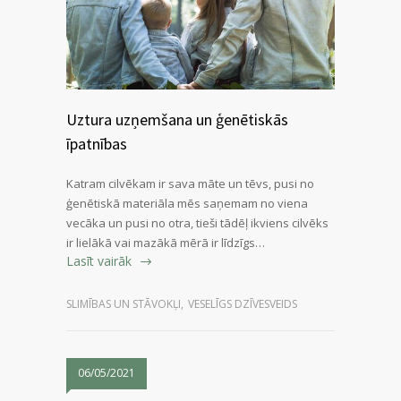
Uztura uzņemšana un ģenētiskās
īpatnības
Katram cilvēkam ir sava māte un tēvs, pusi no
ģenētiskā materiāla mēs saņemam no viena
vecāka un pusi no otra, tieši tādēļ ikviens cilvēks
ir lielākā vai mazākā mērā ir līdzīgs…
Lasīt vairāk
SLIMĪBAS UN STĀVOKĻI
,
VESELĪGS DZĪVESVEIDS
06/05/2021