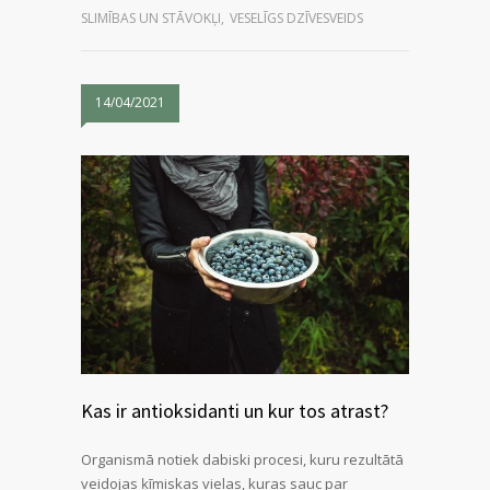
SLIMĪBAS UN STĀVOKĻI
,
VESELĪGS DZĪVESVEIDS
14/04/2021
Kas ir antioksidanti un kur tos atrast?
Organismā notiek dabiski procesi, kuru rezultātā
veidojas ķīmiskas vielas, kuras sauc par