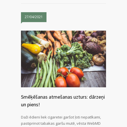
27/04/2021
Smēķēšanas atmešanas uzturs: dārzeņi
un piens!
Daži ēdieni liek cigaretei garšot ļoti nepatīkami,
pastiprinot tabakas garšu mutē, vēsta WebMD