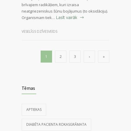
brīvajiem radikāļiem, kuri izraisa
neatgriezeniskus šūnu bojājumus (to oksidāciju).
Lasīt vairāk
Organismam tiek…
VESELĪGS DZĪVESVEIDS
1
2
3
›
»
Tēmas
APTIEKAS
DIABĒTA PACIENTA ROKASGRĀMATA