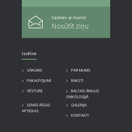
Sazinies ar mums!
Nosūtīt ziņu
Izvēlne
SĀKUMS
PAR MUMS
PAKALPOJUMI
RAKSTI
VĒSTURE
BALTAIS ĀMULIS
ONKOLOĢIJĀ
SENĀS RĪGAS
GALERIJA
APTIEKAS
KONTAKTI