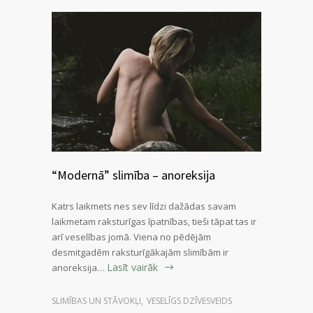
“Modernā” slimība – anoreksija
Katrs laikmets nes sev līdzi dažādas savam
laikmetam raksturīgas īpatnības, tieši tāpat tas ir
arī veselības jomā. Viena no pēdējām
desmitgadēm raksturīgākajām slimībām ir
Lasīt vairāk
anoreksija…
SLIMĪBAS UN STĀVOKĻI
,
VESELĪGS DZĪVESVEIDS