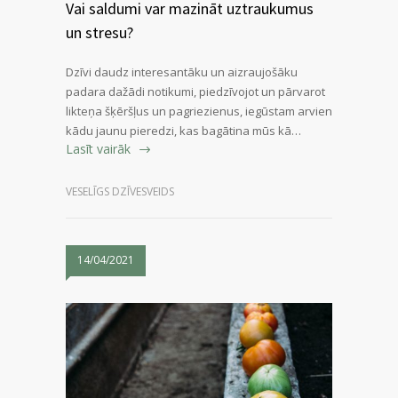
Vai saldumi var mazināt uztraukumus
un stresu?
Dzīvi daudz interesantāku un aizraujošāku
padara dažādi notikumi, piedzīvojot un pārvarot
likteņa šķēršļus un pagriezienus, iegūstam arvien
kādu jaunu pieredzi, kas bagātina mūs kā…
Lasīt vairāk
VESELĪGS DZĪVESVEIDS
14/04/2021