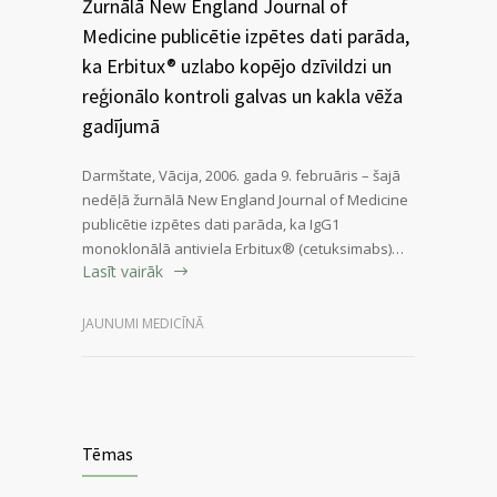
Žurnālā New England Journal of
Medicine publicētie izpētes dati parāda,
ka Erbitux® uzlabo kopējo dzīvildzi un
reģionālo kontroli galvas un kakla vēža
gadījumā
Darmštate, Vācija, 2006. gada 9. februāris – šajā
nedēļā žurnālā New England Journal of Medicine
publicētie izpētes dati parāda, ka IgG1
monoklonālā antiviela Erbitux® (cetuksimabs)…
Lasīt vairāk
JAUNUMI MEDICĪNĀ
Tēmas