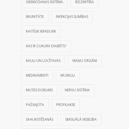
GREMOŠANAS SISTĒMA
IEDZIMTĪBA
IMUNITĀTE
INFEKCIJAS SLIMĪBAS
KAITĪGIE IERADUMI
KAS IR CUKURA DIABĒTS?
KAULI UN LOCĪTAVAS
MAŅU ORGĀNI
MEDIKAMENTI
MUSKUĻI
MUTES DOBUMS
NERVU SISTĒMA
PAŠSAJŪTA
PROFILAKSE
SAAUKSTĒŠANĀS
SEKSUĀLĀ VESELĪBA