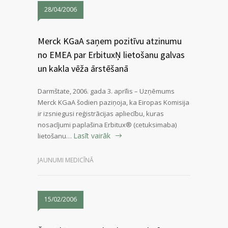
28/04/2006
Merck KGaA saņem pozitīvu atzinumu
no EMEA par ErbituxŅ lietošanu galvas
un kakla vēža ārstēšanā
Darmštate, 2006. gada 3. aprīlis – Uzņēmums
Merck KGaA šodien paziņoja, ka Eiropas Komisija
ir izsniegusi reģistrācijas apliecību, kuras
nosacījumi paplašina Erbitux® (cetuksimaba)
Lasīt vairāk
lietošanu…
JAUNUMI MEDICĪNĀ
15/02/2006