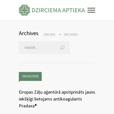
Archives
SĀKUMS
ARCHIVES
09/04/2008
Eiropas Zāļu aģentūrā apstiprināts jauns
iekšķīgi lietojams antikoagulants
Pradaxa®