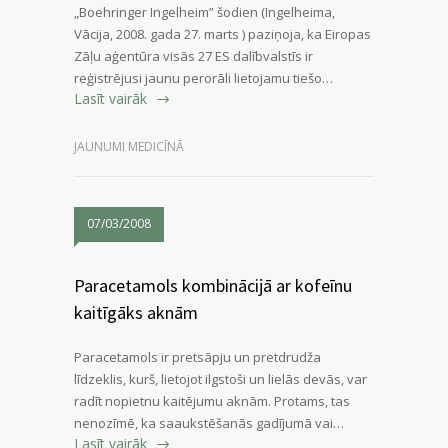
„Boehringer Ingelheim” šodien (Ingelheima,
Vācija, 2008. gada 27. marts ) paziņoja, ka Eiropas
Zāļu aģentūra visās 27 ES dalībvalstīs ir
reģistrējusi jaunu perorāli lietojamu tiešo…
Lasīt vairāk
JAUNUMI MEDICĪNĀ
07/03/2008
Paracetamols kombinācijā ar kofeīnu
kaitīgāks aknām
Paracetamols ir pretsāpju un pretdrudža
līdzeklis, kurš, lietojot ilgstoši un lielās devās, var
radīt nopietnu kaitējumu aknām. Protams, tas
nenozīmē, ka saaukstēšanās gadījumā vai…
Lasīt vairāk