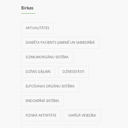
Birkas
AKTUALITĀTES
DIABĒTA PACIENTS ĢIMENĒ UN SABIEDRĪBĀ
DZIMUMORGĀNU SISTĒMA
DZĪVES GĀJUMS
DZĪVESSTĀSTI
ELPOŠANAS ORGĀNU SISTĒMA
ENDOKRĪNĀ SISTĒMA
FIZISKĀ AKTIVITĀTE
GARĪGĀ VESELĪBA