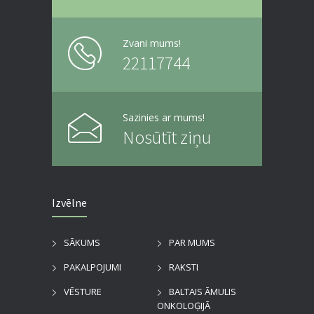
Zvani mums!
22117744
Sazinies ar mums!
Nosūtīt ziņu
Izvēlne
SĀKUMS
PAR MUMS
PAKALPOJUMI
RAKSTI
VĒSTURE
BALTAIS ĀMULIS
ONKOLOĢIJĀ