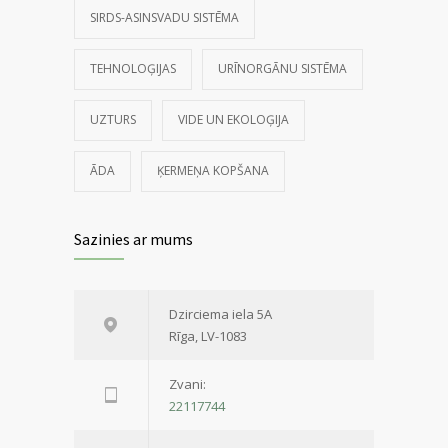
SIRDS-ASINSVADU SISTĒMA
TEHNOLOĢIJAS
URĪNORGĀNU SISTĒMA
UZTURS
VIDE UN EKOLOĢIJA
ĀDA
ĶERMEŅA KOPŠANA
Sazinies ar mums
Dzirciema iela 5A
Rīga, LV-1083
Zvani:
22117744