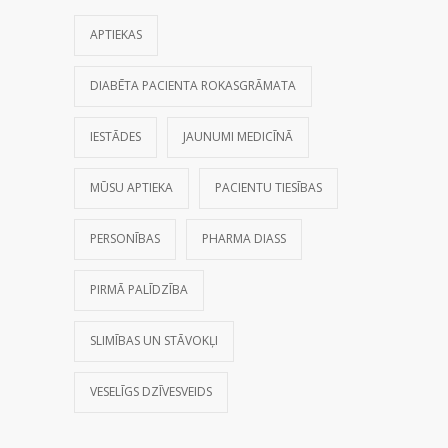
APTIEKAS
DIABĒTA PACIENTA ROKASGRĀMATA
IESTĀDES
JAUNUMI MEDICĪNĀ
MŪSU APTIEKA
PACIENTU TIESĪBAS
PERSONĪBAS
PHARMA DIASS
PIRMĀ PALĪDZĪBA
SLIMĪBAS UN STĀVOKĻI
VESELĪGS DZĪVESVEIDS