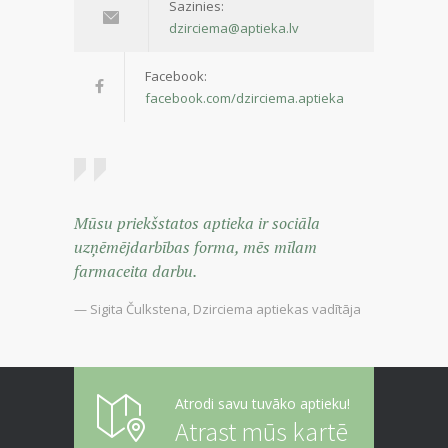
Sazinies:
dzirciema@aptieka.lv
Facebook:
facebook.com/dzirciema.aptieka
Mūsu priekšstatos aptieka ir sociāla
uzņēmējdarbības forma, mēs mīlam
farmaceita darbu.
— Sigita Čulkstena, Dzirciema aptiekas vadītāja
Atrodi savu tuvāko aptieku!
Atrast mūs kartē