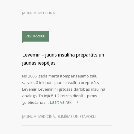
JAUNUMI MEDICĪNĀ
28/04/2006
Levemir – jauns insulīna preparāts un
jaunas iespējas
No 2006. gada marta Kompensējamo zāļu
sarakstā iekļauts jauns insulīna preparāts
Levemir. Levemir ir ilgstošas darbības insulīna
analogs. To injicē 1-2 reizes dienā – pirms
Lasīt vairāk
gulētiešanas…
JAUNUMI MEDICĪNĀ
,
SLIMĪBAS UN STĀVOKĻI