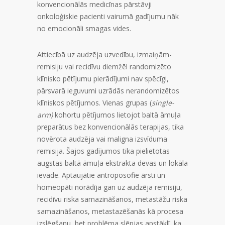
konvencionālās medicīnas pārstāvji
onkoloģiskie pacienti vairumā gadījumu nāk
no emocionāli smagas vides.
Attiecībā uz audzēja uzvedību, izmaiņām-
remisiju vai recidīvu diemžēl randomizēto
klīnisko pētījumu pierādījumi nav spēcīgi,
pārsvarā ieguvumi uzrādās nerandomizētos
klīniskos pētījumos. Vienas grupas (
single-
arm)
kohortu pētījumos lietojot baltā āmuļa
preparātus bez konvencionālās terapijas, tika
novērota audzēja vai maligna izsvīduma
remisija. Šajos gadījumos tika pielietotas
augstas baltā āmuļa ekstrakta devas un lokāla
ievade. Aptaujātie antroposofie ārsti un
homeopāti norādīja gan uz audzēja remisiju,
recidīvu riska samazināšanos, metastāžu riska
samazināšanos, metastazēšanās kā procesa
izslēgšanu, bet problēma slēpjas apstāklī, ka