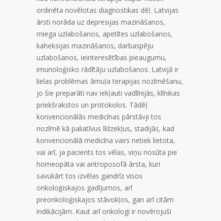
ordinēta novēlotas diagnostikas dēļ. Latvijas
ārsti norāda uz depresijas mazināšanos,
miega uzlabošanos, apetītes uzlabošanos,
kaheksijas mazināšanos, darbaspēju
uzlabošanos, ieinteresētības pieaugumu,
imunoloģisko rādītāju uzlabošanos. Latvijā ir
lielas problēmas āmuļa terapijas nozīmēšanu,
jo šie preparāti nav iekļauti vadlīnijās, klīnikas
priekšrakstos un protokolos. Tādēļ
konvencionālās medicīnas pārstāvji tos
nozīmē kā paliatīvus līdzekļus, stadijās, kad
konvencionālā medicīna vairs netiek lietota,
vai arī, ja pacients tos vēlas, viņu nosūta pie
homeopāta vai antroposofā ārsta, kuri
savukārt tos izvēlas gandrīz visos
onkoloģiskajos gadījumos, arī
preonkoloģiskajos stāvokļos, gan arī citām
indikācijām. Kaut arī onkologi ir novērojuši