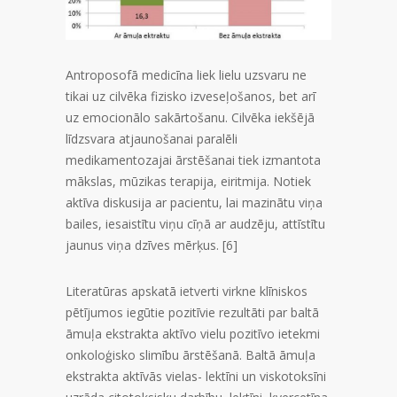
Antroposofā medicīna liek lielu uzsvaru ne
tikai uz cilvēka fizisko izveseļošanos, bet arī
uz emocionālo sakārtošanu. Cilvēka iekšējā
līdzsvara atjaunošanai paralēli
medikamentozajai ārstēšanai tiek izmantota
mākslas, mūzikas terapija, eiritmija. Notiek
aktīva diskusija ar pacientu, lai mazinātu viņa
bailes, iesaistītu viņu cīņā ar audzēju, attīstītu
jaunus viņa dzīves mērķus. [6]
Literatūras apskatā ietverti virkne klīniskos
pētījumos iegūtie pozitīvie rezultāti par baltā
āmuļa ekstrakta aktīvo vielu pozitīvo ietekmi
onkoloģisko slimību ārstēšanā. Baltā āmuļa
ekstrakta aktīvās vielas- lektīni un viskotoksīni