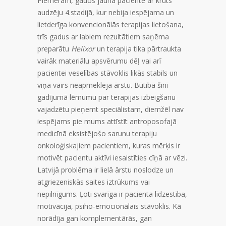
Piemēram, gados jauna paciente ar krūts
audzēju 4.stadijā, kur nebija iespējama un
lietderīga konvencionālās terapijas lietošana,
trīs gadus ar labiem rezultātiem saņēma
preparātu
Helixor
un terapija tika pārtraukta
vairāk materiālu apsvērumu dēļ vai arī
pacientei veselības stāvoklis likās stabils un
viņa vairs neapmeklēja ārstu. Būtībā šinī
gadījumā lēmumu par terapijas izbeigšanu
vajadzētu pieņemt speciālistam, diemžēl nav
iespējams pie mums attīstīt antroposofajā
medicīnā eksistējošo sarunu terapiju
onkoloģiskajiem pacientiem, kuras mērķis ir
motivēt pacientu aktīvi iesaistīties cīņā ar vēzi.
Latvijā problēma ir lielā ārstu noslodze un
atgriezeniskās saites iztrūkums vai
nepilnīgums. Ļoti svarīga ir pacienta līdzestība,
motivācija, psiho-emocionālais stāvoklis. Kā
norādīja gan komplementārās, gan