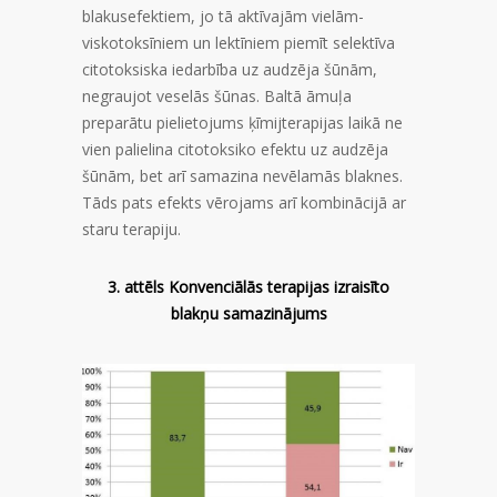
blakusefektiem, jo tā aktīvajām vielām-
viskotoksīniem un lektīniem piemīt selektīva
citotoksiska iedarbība uz audzēja šūnām,
negraujot veselās šūnas. Baltā āmuļa
preparātu pielietojums ķīmijterapijas laikā ne
vien palielina citotoksiko efektu uz audzēja
šūnām, bet arī samazina nevēlamās blaknes.
Tāds pats efekts vērojams arī kombinācijā ar
staru terapiju.
3. attēls Konvenciālās terapijas izraisīto
blakņu samazinājums