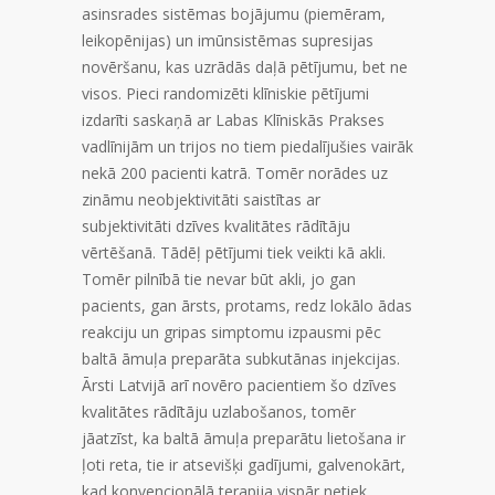
asinsrades sistēmas bojājumu (piemēram,
leikopēnijas) un imūnsistēmas supresijas
novēršanu, kas uzrādās daļā pētījumu, bet ne
visos. Pieci randomizēti klīniskie pētījumi
izdarīti saskaņā ar Labas Klīniskās Prakses
vadlīnijām un trijos no tiem piedalījušies vairāk
nekā 200 pacienti katrā. Tomēr norādes uz
zināmu neobjektivitāti saistītas ar
subjektivitāti dzīves kvalitātes rādītāju
vērtēšanā. Tādēļ pētījumi tiek veikti kā akli.
Tomēr pilnībā tie nevar būt akli, jo gan
pacients, gan ārsts, protams, redz lokālo ādas
reakciju un gripas simptomu izpausmi pēc
baltā āmuļa preparāta subkutānas injekcijas.
Ārsti Latvijā arī novēro pacientiem šo dzīves
kvalitātes rādītāju uzlabošanos, tomēr
jāatzīst, ka baltā āmuļa preparātu lietošana ir
ļoti reta, tie ir atsevišķi gadījumi, galvenokārt,
kad konvencionālā terapija vispār netiek