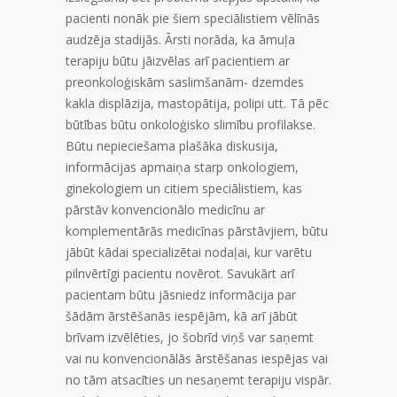
pacienti nonāk pie šiem speciālistiem vēlīnās
audzēja stadijās. Ārsti norāda, ka āmuļa
terapiju būtu jāizvēlas arī pacientiem ar
preonkoloģiskām saslimšanām- dzemdes
kakla displāzija, mastopātija, polipi utt. Tā pēc
būtības būtu onkoloģisko slimību profilakse.
Būtu nepieciešama plašāka diskusija,
informācijas apmaiņa starp onkologiem,
ginekologiem un citiem speciālistiem, kas
pārstāv konvencionālo medicīnu ar
komplementārās medicīnas pārstāvjiem, būtu
jābūt kādai specializētai nodaļai, kur varētu
pilnvērtīgi pacientu novērot. Savukārt arī
pacientam būtu jāsniedz informācija par
šādām ārstēšanās iespējām, kā arī jābūt
brīvam izvēlēties, jo šobrīd viņš var saņemt
vai nu konvencionālās ārstēšanas iespējas vai
no tām atsacīties un nesaņemt terapiju vispār.