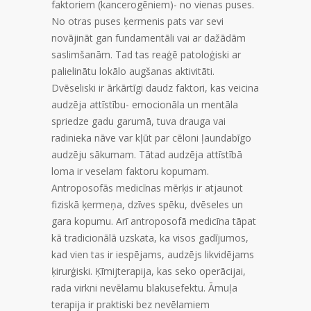
faktoriem (kancerogēniem)- no vienas puses.
No otras puses ķermenis pats var sevi
novājināt gan fundamentāli vai ar dažādām
saslimšanām. Tad tas reaģē patoloģiski ar
palielinātu lokālo augšanas aktivitāti.
Dvēseliski ir ārkārtīgi daudz faktori, kas veicina
audzēja attīstību- emocionāla un mentāla
spriedze gadu garumā, tuva drauga vai
radinieka nāve var kļūt par cēloni ļaundabīgo
audzēju sākumam. Tātad audzēja attīstībā
loma ir veselam faktoru kopumam.
Antroposofās medicīnas mērķis ir atjaunot
fiziskā ķermeņa, dzīves spēku, dvēseles un
gara kopumu. Arī antroposofā medicīna tāpat
kā tradicionālā uzskata, ka visos gadījumos,
kad vien tas ir iespējams, audzējs likvidējams
ķirurģiski. Ķīmijterapija, kas seko operācijai,
rada virkni nevēlamu blakusefektu. Āmuļa
terapija ir praktiski bez nevēlamiem