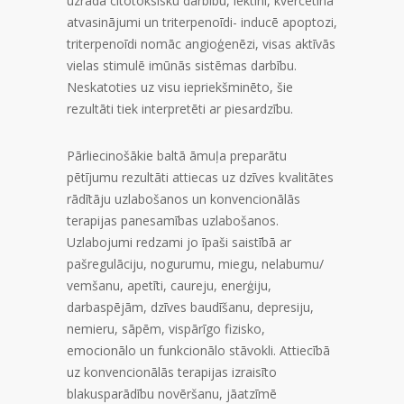
uzrāda citotoksisku darbību, lektīni, kvercetīna
atvasinājumi un triterpenoīdi- inducē apoptozi,
triterpenoīdi nomāc angioģenēzi, visas aktīvās
vielas stimulē imūnās sistēmas darbību.
Neskatoties uz visu iepriekšminēto, šie
rezultāti tiek interpretēti ar piesardzību.
Pārliecinošākie baltā āmuļa preparātu
pētījumu rezultāti attiecas uz dzīves kvalitātes
rādītāju uzlabošanos un konvencionālās
terapijas panesamības uzlabošanos.
Uzlabojumi redzami jo īpaši saistībā ar
pašregulāciju, nogurumu, miegu, nelabumu/
vemšanu, apetīti, caureju, enerģiju,
darbaspējām, dzīves baudīšanu, depresiju,
nemieru, sāpēm, vispārīgo fizisko,
emocionālo un funkcionālo stāvokli. Attiecībā
uz konvencionālās terapijas izraisīto
blakusparādību novēršanu, jāatzīmē