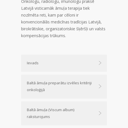
Onkologu, radiologu, imunologu praksē
Latvijā visticamāk āmuļa terapija tiek
nozīmēta reti, kam par cēloni ir
konvencionālās medicīnas tradīcijas Latvijā,
birokrātiskie, organizatoriskie šķēršļi un valsts
kompensācijas trūkums.
Ievads
Baltā āmuļa preparātu izvēles kritēriji
onkoloģijā
Baltā āmuļa (Viscum album)
raksturojums