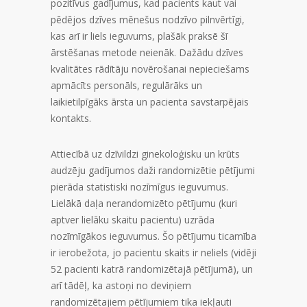
pozitīvus gadījumus, kad pacients kaut vai
pēdējos dzīves mēnešus nodzīvo pilnvērtīgi,
kas arī ir liels ieguvums, plašāk praksē šī
ārstēšanas metode neienāk. Dažādu dzīves
kvalitātes rādītāju novērošanai nepieciešams
apmācīts personāls, regulārāks un
laikietilpīgāks ārsta un pacienta savstarpējais
kontakts.
Attiecībā uz dzīvildzi ginekoloģisku un krūts
audzēju gadījumos daži randomizētie pētījumi
pierāda statistiski nozīmīgus ieguvumus.
Lielākā daļa nerandomizēto pētījumu (kuri
aptver lielāku skaitu pacientu) uzrāda
nozīmīgākos ieguvumus. Šo pētījumu ticamība
ir ierobežota, jo pacientu skaits ir neliels (vidēji
52 pacienti katrā randomizētajā pētījumā), un
arī tādēļ, ka astoņi no deviņiem
randomizētajiem pētījumiem tika iekļauti