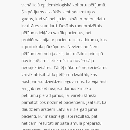
vienā lielā epidemioloģiskā kohortu pētījumā.
Šis pētījums aizsākās septiņdesmitajos
gados, kad vēl nebija iedibināti moderni datu
kvalitātes standarti. Devītais randomizētais
pētījums iekļāva vairāk pacientus, bet
problēmas bija ar pacientu lielo atbirumu, kas
ir protokola pārkāpums. Neviens no šiem
pētījumiem nebija akls, bet dzīvildzi principā
nav iespējams ietekmēt no novērotāja
neobjektivitātes. Tādēļ nākotnē nepieciešams
vairāk attīstīt tādu pētījumu kvalitāti, kas
apstiprinātu dzīvildzes ieguvumus. Latvijā ārsti
arī grib redzēt neapstrīdamus klīnisko
pētījumu pierādījumus, lai varētu klīniski
pamatoti tos nozīmēt pacientiem. Jāatzīst, ka
daudziem ārstiem Latvijā ir šie gadījuma
pacienti, kur ir sasniegti labi rezultāti, pat
neticami rezultāti ar baltā āmuļa preparātu.