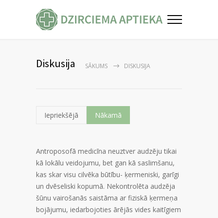
Diskusija
SĀKUMS
DISKUSIJA
Iepriekšējā
Nākamā
Antroposofā medicīna neuztver audzēju tikai
kā lokālu veidojumu, bet gan kā saslimšanu,
kas skar visu cilvēka būtību- ķermeniski, garīgi
un dvēseliski kopumā. Nekontrolēta audzēja
šūnu vairošanās saistāma ar fiziskā ķermeņa
bojājumu, iedarbojoties ārējās vides kaitīgiem