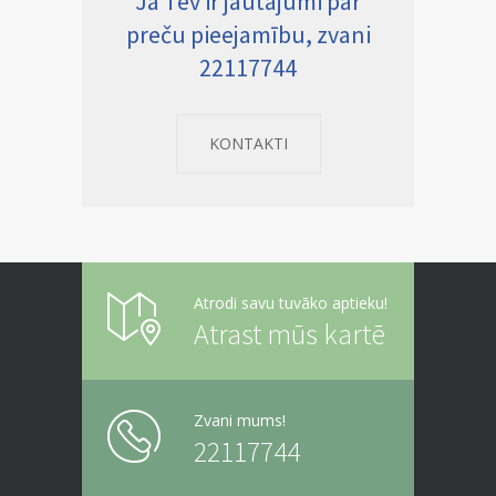
Ja Tev ir jautājumi par
preču pieejamību, zvani
22117744
KONTAKTI
Atrodi savu tuvāko aptieku!
Atrast mūs kartē
Zvani mums!
22117744