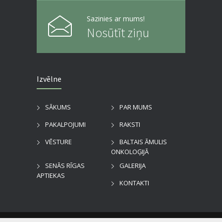
Sazinies ar mums!
Nosūtīt ziņu
Izvēlne
SĀKUMS
PAR MUMS
PAKALPOJUMI
RAKSTI
VĒSTURE
BALTAIS ĀMULIS
ONKOLOĢIJĀ
SENĀS RĪGAS
GALERIJA
APTIEKAS
KONTAKTI