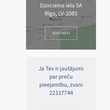
Dzirciema iela 5A
Rīga, LV-1083
KONTAKTI
Ja Tev ir jautājumi
par preču
pieejamību, zvani
22117744