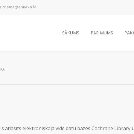
zirciema@aptieka.lv
SĀKUMS
PAR MUMS
PAK
IKA
ls atlasīts elektroniskajā vidē datu bāzēs Cochrane Library 