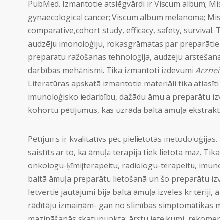
PubMed. Izmantotie atslēgvārdi ir Viscum album; Mist
gynaecological cancer; Viscum album melanoma; Mistle
comparative,cohort study, efficacy, safety, survival
audzēju imonoloģiju, rokasgrāmatas par preparāti
preparātu ražošanas tehnoloģija, audzēju ārstēšana
darbības mehānismi. Tika izmantoti izdevumi
Arzne
Literatūras apskatā izmantotie materiāli tika atlasīt
imunoloģisko iedarbību, dažādu āmuļa preparātu izv
kohortu pētījumus, kas uzrāda baltā āmuļa ekstrakta
Pētījums ir kvalitatīvs pēc pielietotās metodoloģijas. 
saistīts ar to, ka āmuļa terapija tiek lietota maz. T
onkologu-ķīmijterapeitu, radiologu-terapeitu, imu
baltā āmuļa preparātu lietošanā un šo preparātu izvēle
Ietvertie jautājumi bija baltā āmuļa izvēles kritēriji,
rādītāju izmaiņām- gan no slimības simptomātikas m
mazināšanās skatupunkta; ārstu ieteikumi, rekomendā