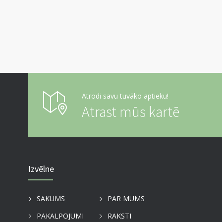
Atrodi savu tuvāko aptieku!
Atrast mūs kartē
Izvēlne
SĀKUMS
PAR MUMS
PAKALPOJUMI
RAKSTI