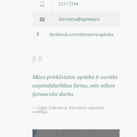
22117744
dzirciema@aptieka.lv
facebook.com/dzirciema.aptieka
Mūsu priekšstatos aptieka ir sociāla
uzņēmējdarbības forma, mēs mīlam
farmaceita darbu.
— Sigita Čulkstena, Dzirciema aptiekas
vadītāja