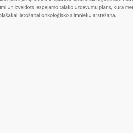
ājumi un izveidots iespējamo tālāko uzdevumu plāns, kura mē
plašākai lietošanai onkoloģisko slimnieku ārstēšanā.