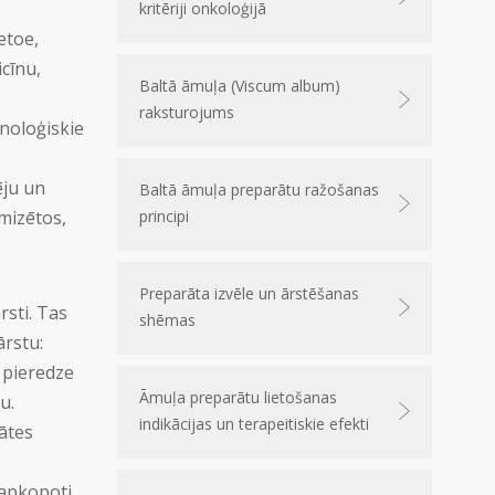
kritēriji onkoloģijā
etoe,
cīnu,
Baltā āmuļa (Viscum album)
raksturojums
noloģiskie
ēju un
Baltā āmuļa preparātu ražošanas
mizētos,
principi
Preparāta izvēle un ārstēšanas
rsti. Tas
shēmas
ārstu:
 pieredze
Āmuļa preparātu lietošanas
u.
indikācijas un terapeitiskie efekti
tātes
 apkopoti