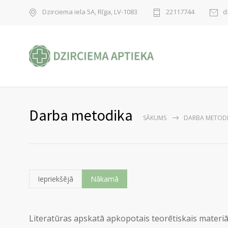
Dzirciema iela 5A, Rīga, LV-1083
22117744
d
Darba metodika
SĀKUMS
DARBA METOD
Iepriekšējā
Nākamā
Literatūras apskatā apkopotais teorētiskais materiā