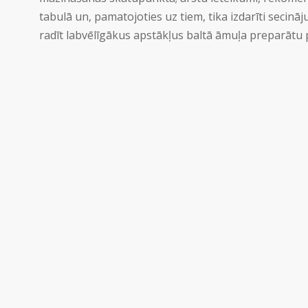
tabulā un, pamatojoties uz tiem, tika izdarīti secin
radīt labvēlīgākus apstākļus baltā āmuļa preparātu 