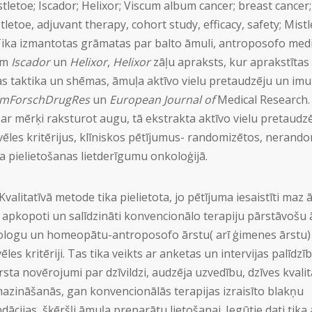
letoe; Iscador; Helixor; Viscum album cancer; breast cancer;
toe, adjuvant therapy, cohort study, efficacy, safety; Mistl
. Tika izmantotas grāmatas par balto āmuli, antroposofo medi
em
Iscador
un
Helixor
,
Helixor
zāļu apraksts, kur aprakstītas
s taktika un shēmas, āmuļa aktīvo vielu pretaudzēju un imu
imForschDrugRes
un
European Journal of
Medical Research.
i ar mērķi raksturot augu, tā ekstrakta aktīvo vielu pretaudz
ēles kritērijus, klīniskos pētījumus- randomizētos, nerando
 pielietošanas lietderīgumu onkoloģijā.
Kvalitatīvā metode tika pielietota, jo pētījuma iesaistīti maz ā
ika apkopoti un salīdzināti konvencionālo terapiju pārstāvošu 
nologu un homeopātu-antroposofo ārstu( arī ģimenes ārstu)
s kritēriji. Tas tika veikts ar anketas un intervijas palīdzīb
 ārsta novērojumi par dzīvildzi, audzēja uzvedību, dzīves kvali
azināšanās, gan konvencionālās terapijas izraisīto blakņu
cijas, šķēršļi āmuļa preparātu lietošanai. Iegūtie dati tika