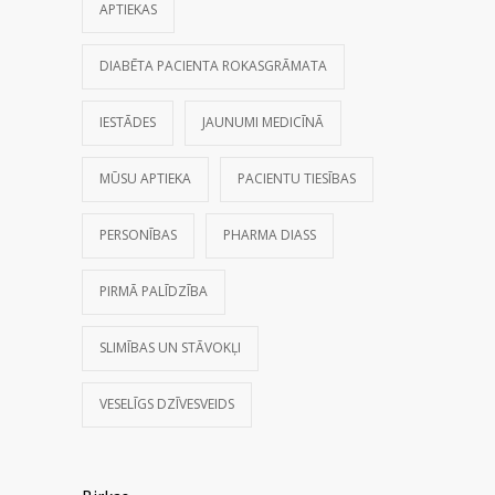
APTIEKAS
DIABĒTA PACIENTA ROKASGRĀMATA
IESTĀDES
JAUNUMI MEDICĪNĀ
MŪSU APTIEKA
PACIENTU TIESĪBAS
PERSONĪBAS
PHARMA DIASS
PIRMĀ PALĪDZĪBA
SLIMĪBAS UN STĀVOKĻI
VESELĪGS DZĪVESVEIDS