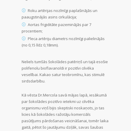
Roku artērijas nozīmīgi paplašinājās un
paaugstinājās asins cirkulācija;
Aortas frigiditāte pazeminājās par 7
procentiem;
Pleca artēriju diametrs nozīmīgi palielinājās
(no 0,15 līdz 0,18mm).
Neliels tumšās šokolādes patēriņš un tajā esošie
polifenolu bioflavanoīdi ir pozitīvi cilvēka
veselībai. Kakao satur teobromīnu, kas stimulē
sirdsdarbību.
Kā vēsta Dr.Mercola savā mājas lapā, iesākumā
par šokolādes pozitīvo ietekmi uz cilvēka
organismu viņš bijis skeptiski noskaņots, jo tas
licies kā šokolādes ražotāju komerciāls
pasūtījums pārdošanas veicināšanai, tomēr laika
gaitā, pētot šo jautājumu dziļāk, savas šaubas