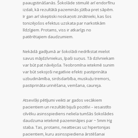
paaugstināšanās. Šokolāde stimulē arī endorfīnu
izdali, kā rezultātā pazeminās jūtība pret sāpēm.
Ir gan arī skeptiski noskaņoti zinātnieki, kas šos
tonizējošos efektus uzskata par narkotikām
līdzīgiem. Protams, viss ir atkarīgs no
patērētajiem daudzumiem.
Nekādā gadījumā ar šokolādi nedrīkstat mielot
savus mājdzīvniekus, īpaši suņus. Tā dzīvniekam
var būt pat nāvējoša. Teobromīna ietekmē sunim
var būt sekojoši negatīvie efekti: pastiprināta
uzbudināmība, sirdsdarbība, muskuļu tremors,
pastiprināta urinēšana, vemšana, caureja.
Atsevišķi pētījumi veikti ar gados vecākiem
pacientiem un rezultāti bijuši pozitīvi – iesaistīto
cilvēku asinsspiediens neliela tumšās šokolādes
daudzuma ietekmē pazeminājies par ~ 5mm Hg
staba. Tas, protams, neattiecas uz hipertonijas
pacientiem, kuru asinsspiediena ārstēšanai