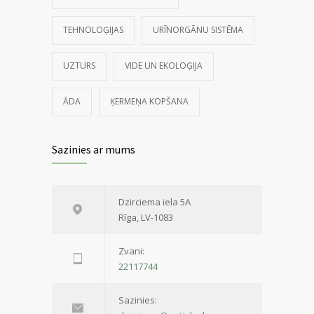
TEHNOLOĢIJAS
URĪNORGĀNU SISTĒMA
UZTURS
VIDE UN EKOLOĢIJA
ĀDA
ĶERMEŅA KOPŠANA
Sazinies ar mums
Dzirciema iela 5A
Rīga, LV-1083
Zvani:
22117744
Sazinies: