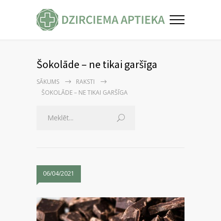
Šokolāde – ne tikai garšīga
SĀKUMS
RAKSTI
ŠOKOLĀDE – NE TIKAI GARŠĪGA
06/04/2021