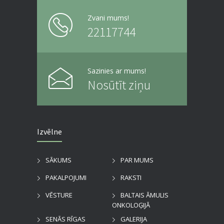
Zvani mums!
22117744
Sazinies ar mums!
Nosūtīt ziņu
Izvēlne
SĀKUMS
PAR MUMS
PAKALPOJUMI
RAKSTI
VĒSTURE
BALTAIS ĀMULIS
ONKOLOĢIJĀ
SENĀS RĪGAS
GALERIJA