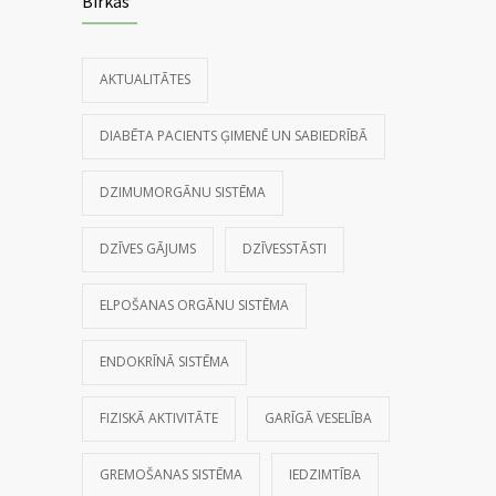
Birkas
AKTUALITĀTES
DIABĒTA PACIENTS ĢIMENĒ UN SABIEDRĪBĀ
DZIMUMORGĀNU SISTĒMA
DZĪVES GĀJUMS
DZĪVESSTĀSTI
ELPOŠANAS ORGĀNU SISTĒMA
ENDOKRĪNĀ SISTĒMA
FIZISKĀ AKTIVITĀTE
GARĪGĀ VESELĪBA
GREMOŠANAS SISTĒMA
IEDZIMTĪBA