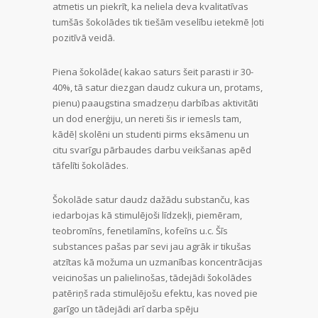
atmetis un piekrīt, ka neliela deva kvalitatīvas
tumšās šokolādes tik tiešām veselību ietekmē ļoti
pozitīvā veidā.
Piena šokolāde( kakao saturs šeit parasti ir 30-
40%, tā satur diezgan daudz cukura un, protams,
pienu) paaugstina smadzeņu darbības aktivitāti
un dod enerģiju, un nereti šis ir iemesls tam,
kādēļ skolēni un studenti pirms eksāmenu un
citu svarīgu pārbaudes darbu veikšanas apēd
tāfelīti šokolādes.
Šokolāde satur daudz dažādu substanču, kas
iedarbojas kā stimulējoši līdzekļi, piemēram,
teobromīns, fenetilamīns, kofeīns u.c. Šīs
substances pašas par sevi jau agrāk ir tikušas
atzītas kā možuma un uzmanības koncentrācijas
veicinošas un palielinošas, tādejādi šokolādes
patēriņš rada stimulējošu efektu, kas noved pie
garīgo un tādejādi arī darba spēju