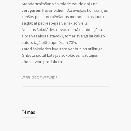
Standartražošanā šokolāde zaudē daļu no
vērtīgajiem flavonoīdiem. Atsevišķas kompānijas
cenšas pielietot ražošanas metodes, kas ļautu
saglabāt pēc iespējas vairāk šo vielu.
Nelielas šokolādes devas dienā uzlabos Jūsu
sirds veselības stāvokli, tomēr svarīgi lai kakao
saturs tajā būtu apmēram 70%.
Tātad šokolādes kvalitāte var būt ļoti atšķirīga.
Gribētu jautāt Latvijas šokolādes ražotājiem,
kāda ir viņu produkcija.
VESELĪGS DZĪVESVEIDS
Tēmas