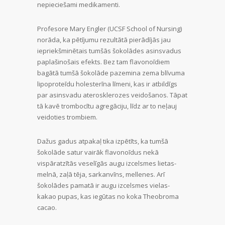
nepieciešami medikamenti.
Profesore Mary Engler (UCSF School of Nursing)
norāda, ka pētījumu rezultātā pierādījās jau
iepriekšminētais tumšās šokolādes asinsvadus
paplašinošais efekts. Bez tam flavonoīdiem
bagātā tumšā šokolāde pazemina zema blīvuma
lipoproteīdu holesterīna līmeni, kas ir atbildīgs
par asinsvadu aterosklerozes veidošanos. Tāpat
tā kavē trombocītu agregāciju, līdz ar to neļauj
veidoties trombiem.
Dažus gadus atpakaļ tika izpētīts, ka tumšā
šokolāde satur vairāk flavonoīdus nekā
vispāratzītās veselīgās augu izcelsmes lietas-
melnā, zaļā tēja, sarkanvīns, mellenes. Arī
šokolādes pamatā ir augu izcelsmes vielas-
kakao pupas, kas iegūtas no koka Theobroma
cacao.