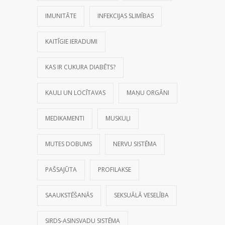
IMUNITĀTE
INFEKCIJAS SLIMĪBAS
KAITĪGIE IERADUMI
KAS IR CUKURA DIABĒTS?
KAULI UN LOCĪTAVAS
MAŅU ORGĀNI
MEDIKAMENTI
MUSKUĻI
MUTES DOBUMS
NERVU SISTĒMA
PAŠSAJŪTA
PROFILAKSE
SAAUKSTĒŠANĀS
SEKSUĀLĀ VESELĪBA
SIRDS-ASINSVADU SISTĒMA