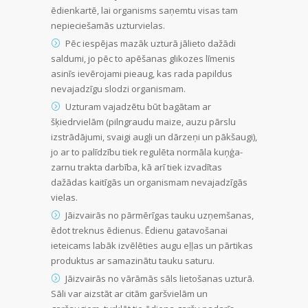
ēdienkartē, lai organisms saņemtu visas tam
nepieciešamās uzturvielas.
Pēc iespējas mazāk uzturā jālieto dažādi
saldumi, jo pēc to apēšanas glikozes līmenis
asinīs ievērojami pieaug, kas rada papildus
nevajadzīgu slodzi organismam.
Uzturam vajadzētu būt bagātam ar
šķiedrvielām (pilngraudu maize, auzu pārslu
izstrādājumi, svaigi augļi un dārzeņi un pākšaugi),
jo ar to palīdzību tiek regulēta normāla kuņģa-
zarnu trakta darbība, kā arī tiek izvadītas
dažādas kaitīgās un organismam nevajadzīgās
vielas.
Jāizvairās no pārmērīgas tauku uzņemšanas,
ēdot treknus ēdienus. Ēdienu gatavošanai
ieteicams labāk izvēlēties augu eļļas un pārtikas
produktus ar samazinātu tauku saturu.
Jāizvairās no vārāmās sāls lietošanas uzturā.
Sāli var aizstāt ar citām garšvielām un