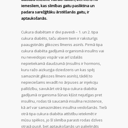
iemesliem, kas slimības gaitu pasliktina un
padara sarežģītāku ārstēšanās gaitu, ir
aptaukošanās.
Cukura diabētam ir divi paveidi – 1. un 2. tipa
cukura diabēts, taču abiem tiem ir raksturīgs
paaugstināts glikozes līmenis asinīs. Pirmā tipa
cukura diabēta gadījumā organismā insulīns vai
nu neveidojas vispār vai arī izdalās
nepietiekamā daudzumā (insulīns ir hormons,
kuru ražo aizkuņģa dziedzeris un kas spēj
samazināt glikozes līmeni asinīs), tādēļ to
nepieciešams ievadīt no ārpuses ar injekciju
palīdzību, savukārt otrā tipa cukura diabēta
gadījumā organisma šūnas kļūst nejutīgas pret
insulīnu, rodas tā saucamā insulīna rezistence,
kā arī var samazināties insulīna veidošanās. Tieši
otrā tipa cukura diabēta attīstību ietekmēt ir
mūsu spēkos, jo šī slimība parasti rodas dzīves
otrajā pusē, bet aptaukošanās un palielināts