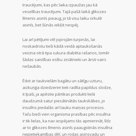
traucējumi, kas pēc laika izpaužas jau kā
veselības traucējumi. Tajā pašā laikā glikozes
līmenis asinīs pieaug, jo tā visu laiku cirkulē
asinīs, bet šūnās iekļūt nespēj.
Lai arī pētījumi vēl joprojām turpinās, lai
noskaidrotu tieši kādā veidā aptaukošanās
veicina otrā tipa cukura diabēta rašanos, tomēr
šādas saistības esību zinātnieki un ārsti vairs
nešaubās.
Ēdot ar taukvielām bagātu un sātīgu uzturu,
aizkuņģa dziedzerim tiek radīta papildus slodze,
it īpaši, ja apēstie pārtikas produkti lielā
daudzumā satur piesātinātās taukskābes, jo
insulīns piedalās arī tauku maiņas procesos.
Taču bieži vien organisma prasības pēc insulīna
ir tik lielas, ka nav iespējams tās apmierināt, līdz
ar to glikozes līmenis asinīs paaugstinās insulīna
nepietiekamības dēļ, un rodas asinsvadu un