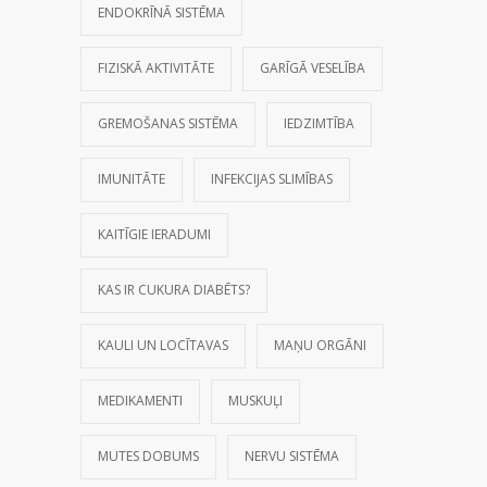
ENDOKRĪNĀ SISTĒMA
FIZISKĀ AKTIVITĀTE
GARĪGĀ VESELĪBA
GREMOŠANAS SISTĒMA
IEDZIMTĪBA
IMUNITĀTE
INFEKCIJAS SLIMĪBAS
KAITĪGIE IERADUMI
KAS IR CUKURA DIABĒTS?
KAULI UN LOCĪTAVAS
MAŅU ORGĀNI
MEDIKAMENTI
MUSKUĻI
MUTES DOBUMS
NERVU SISTĒMA