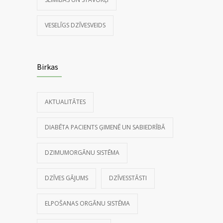
VESELĪGS DZĪVESVEIDS
Birkas
AKTUALITĀTES
DIABĒTA PACIENTS ĢIMENĒ UN SABIEDRĪBĀ
DZIMUMORGĀNU SISTĒMA
DZĪVES GĀJUMS
DZĪVESSTĀSTI
ELPOŠANAS ORGĀNU SISTĒMA