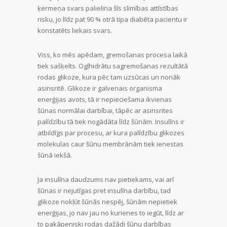
ķermeņa svars palielina šīs slimības attīstības
risku, jo līdz pat 90 % otrā tipa diabēta pacientu ir
konstatēts liekais svars.
Viss, ko mēs apēdam, gremošanas procesa laikā
tiek sašķelts. Ogļhidrātu sagremošanas rezultātā
rodas glikoze, kura pēc tam uzsūcas un nonāk
asinsritē. Glikoze ir galvenais organisma
enerģijas avots, tā ir nepieciešama ikvienas
šūnas normālai darbībai, tāpēc ar asinsrites
palīdzību tā tiek nogādāta līdz šūnām. Insulīns ir
atbildīgs par procesu, ar kura palīdzību glikozes
molekulas caur šūnu membrānām tiek ienestas
šūnā iekšā.
Ja insulīna daudzums nav pietiekams, vai arī
šūnas ir nejutīgas pret insulīna darbību, tad
glikoze nokļūt šūnās nespēj, šūnām nepietiek
enerģijas, jo nav jau no kurienes to iegūt, līdz ar
to pakāpeniski rodas dažādi šūnu darbības