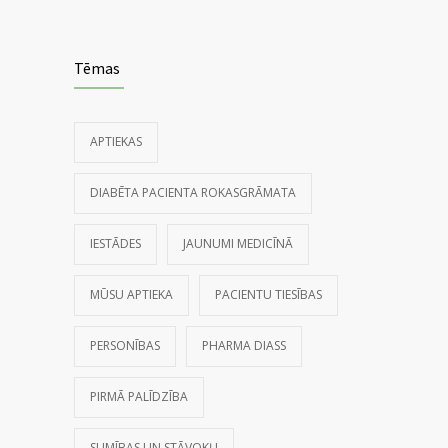
Tēmas
APTIEKAS
DIABĒTA PACIENTA ROKASGRĀMATA
IESTĀDES
JAUNUMI MEDICĪNĀ
MŪSU APTIEKA
PACIENTU TIESĪBAS
PERSONĪBAS
PHARMA DIASS
PIRMĀ PALĪDZĪBA
SLIMĪBAS UN STĀVOKĻI