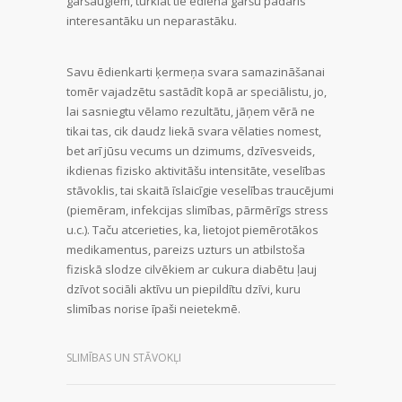
garšaugiem, turklāt tie ēdiena garšu padarīs
interesantāku un neparastāku.
Savu ēdienkarti ķermeņa svara samazināšanai
tomēr vajadzētu sastādīt kopā ar speciālistu, jo,
lai sasniegtu vēlamo rezultātu, jāņem vērā ne
tikai tas, cik daudz liekā svara vēlaties nomest,
bet arī jūsu vecums un dzimums, dzīvesveids,
ikdienas fizisko aktivitāšu intensitāte, veselības
stāvoklis, tai skaitā īslaicīgie veselības traucējumi
(piemēram, infekcijas slimības, pārmērīgs stress
u.c.). Taču atcerieties, ka, lietojot piemērotākos
medikamentus, pareizs uzturs un atbilstoša
fiziskā slodze cilvēkiem ar cukura diabētu ļauj
dzīvot sociāli aktīvu un piepildītu dzīvi, kuru
slimības norise īpaši neietekmē.
SLIMĪBAS UN STĀVOKĻI