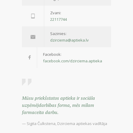
Zvani:
22117744
Sazinies:
dzirciema@aptieka.lv
Facebook:
facebook.com/dzirciema.aptieka
Mūsu priekšstatos aptieka ir sociāla
uzņēmējdarbības forma, mēs mīlam
farmaceita darbu.
— Sigita Čulkstena, Dzirciema aptiekas vadītāja