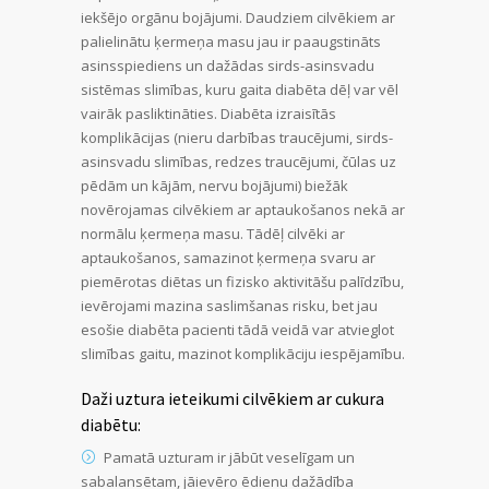
iekšējo orgānu bojājumi. Daudziem cilvēkiem ar
palielinātu ķermeņa masu jau ir paaugstināts
asinsspiediens un dažādas sirds-asinsvadu
sistēmas slimības, kuru gaita diabēta dēļ var vēl
vairāk pasliktināties. Diabēta izraisītās
komplikācijas (nieru darbības traucējumi, sirds-
asinsvadu slimības, redzes traucējumi, čūlas uz
pēdām un kājām, nervu bojājumi) biežāk
novērojamas cilvēkiem ar aptaukošanos nekā ar
normālu ķermeņa masu. Tādēļ cilvēki ar
aptaukošanos, samazinot ķermeņa svaru ar
piemērotas diētas un fizisko aktivitāšu palīdzību,
ievērojami mazina saslimšanas risku, bet jau
esošie diabēta pacienti tādā veidā var atvieglot
slimības gaitu, mazinot komplikāciju iespējamību.
Daži uztura ieteikumi cilvēkiem ar cukura
diabētu:
Pamatā uzturam ir jābūt veselīgam un
sabalansētam, jāievēro ēdienu dažādība