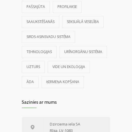
PAŠSAJŪTA
PROFILAKSE
SAAUKSTĒŠANĀS
SEKSUĀLĀ VESELĪBA
SIRDS-ASINSVADU SISTĒMA
TEHNOLOĢIJAS
URĪNORGĀNU SISTĒMA
UZTURS
VIDE UN EKOLOĢIJA
ĀDA
ĶERMEŅA KOPŠANA
Sazinies ar mums
Dzirciema iela 5A
Rīga, LV-1083