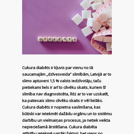
Cukura diabēts ir kļuvis par vienu no tā
saucamajām „dzīvesveida” slimībām, Latvijā ar to
slimo aptuveni 1,5 % valsts iedzīvotāju, taču
pietiekami liels ir arī to cilvēku skaits, kuriem šī
slimība nav diagnosticēta, līdz ar to var uzskatīt,
ka patiesais slimo cilvēku skaits ir vēl lielāks.
Cukura diabēts ir nopietna saslimšana, kas
būtiski var ietekmēt dažādu orgānu un to sistēmu
darbību un vielmaiņas procesus, ja netiek veikta
nepieciešamā ārstēšana. Cukura diabēta
attīstību ietekmē vairāki faktori, bet viens no