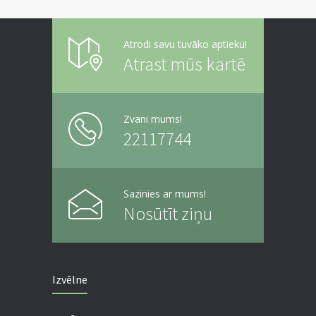
Atrodi savu tuvāko aptieku!
Atrast mūs kartē
Zvani mums!
22117744
Sazinies ar mums!
Nosūtīt ziņu
Izvēlne