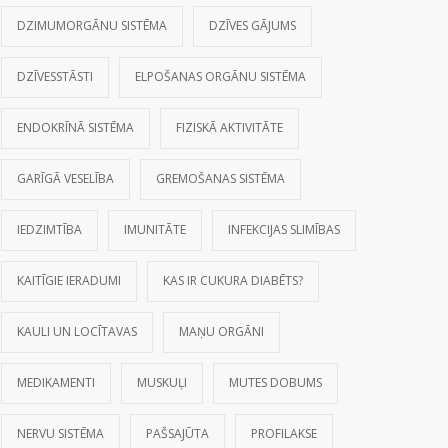
DZIMUMORGĀNU SISTĒMA
DZĪVES GĀJUMS
DZĪVESSTĀSTI
ELPOŠANAS ORGĀNU SISTĒMA
ENDOKRĪNĀ SISTĒMA
FIZISKĀ AKTIVITĀTE
GARĪGĀ VESELĪBA
GREMOŠANAS SISTĒMA
IEDZIMTĪBA
IMUNITĀTE
INFEKCIJAS SLIMĪBAS
KAITĪGIE IERADUMI
KAS IR CUKURA DIABĒTS?
KAULI UN LOCĪTAVAS
MAŅU ORGĀNI
MEDIKAMENTI
MUSKUĻI
MUTES DOBUMS
NERVU SISTĒMA
PAŠSAJŪTA
PROFILAKSE