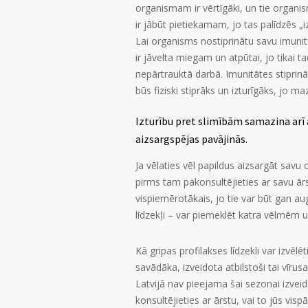
organismam ir vērtīgāki, un tie orga
ir jābūt pietiekamam, jo tas palīdzēs 
Lai organisms nostiprinātu savu imunitā
ir jāvelta miegam un atpūtai, jo tikai t
nepārtrauktā darbā. Imunitātes stiprināš
būs fiziski stiprāks un izturīgāks, jo 
Izturību pret slimībām samazina arī 
aizsargspējas pavājinās.
Ja vēlaties vēl papildus aizsargāt savu 
pirms tam pakonsultējieties ar savu ārs
vispiemērotākais, jo tie var būt gan au
līdzekļi – var piemeklēt katra vēlmēm u
Kā gripas profilakses līdzekli var izvēlē
savādāka, izveidota atbilstoši tai vīrusa
Latvijā nav pieejama šai sezonai izvei
konsultējieties ar ārstu, vai to jūs visp