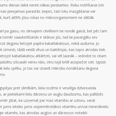
 dienas laikā nereti nākas pieskarties. Roku notīrīšanai ļoti
 Ja nav pieejamas parastās ziepes, tad roku mazgāšanai var
, kurš attīrīs jūsu rokas no mikroorganismiem ne sliktāk.
ī pa gaisu, no slimajiem cilvēkiem tie nonāk gaisā, bet pēc tam
 Ja tomēr saaukstēšanās ir skārusi jūs, tad lai pasargātu sev
ucot degunu lietojiet papīra kabatlakatiņus, nekā auduma. Jo
ek izmesti, tādā veidā vīrusi un baktērijas, kas tajos atrodas tiek
lietojot kabatlakatiņu atkārtoti, vai vēl ļaunāk – iedodot to citam
dzētu izšņaukt vienu nāsi, otru tajā brīdī aizspiežot ciet. Izpūst
 lielu spēku, jo tas var izraisīt mikrobu nonākšanu deguna
ums.
spējas pret slimībām, liela nozīme ir veselīga dzīvesveida
m, ar pietiekami lielu dārzeņu un augļu daudzumu, kas palīdzēs
omēr jūtat, ka uzņemat par maz vitamīnu ar uzturu, varat
uri jums ieteiks jums vispiemērotākos vitamīnu un/vai minerālvielu
gie vitamīni, kas atrodas augļos un dārzeņos noteikti