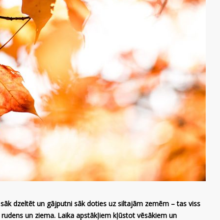
as sāk dzeltēt un gājputni sāk doties uz siltajām zemēm – tas viss
s rudens un ziema. Laika apstākļiem kļūstot vēsākiem un