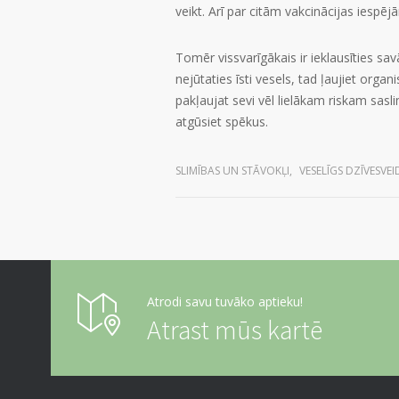
veikt. Arī par citām vakcinācijas ies
Tomēr vissvarīgākais ir ieklausīties sav
nejūtaties īsti vesels, tad ļaujiet org
pakļaujat sevi vēl lielākam riskam sas
atgūsiet spēkus.
SLIMĪBAS UN STĀVOKĻI
,
VESELĪGS DZĪVESVEI
Atrodi savu tuvāko aptieku!
Atrast mūs kartē