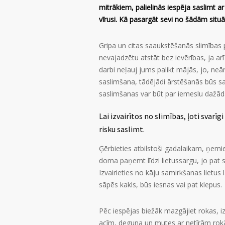
mitrākiem, palielinās iespēja saslimt a
vīrusi. Kā pasargāt sevi no šādām situ
Gripa un citas saaukstēšanās slimības p
nevajadzētu atstāt bez ievērības, ja arī
darbi neļauj jums palikt mājās, jo, neār
saslimšana, tādējādi ārstēšanās būs sar
saslimšanas var būt par iemeslu dažādām
Lai izvairītos no slimības, ļoti svar
risku saslimt.
Ģērbieties atbilstoši gadalaikam, ņemiet
doma paņemt līdzi lietussargu, jo pat s
Izvairieties no kāju samirkšanas lietus 
sāpēs kakls, būs iesnas vai pat klepus.
Pēc iespējas biežāk mazgājiet rokas, iz
acīm, deguna un mutes ar netīrām rokām