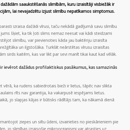
r dažādām saaukstēšanās slimībām, kuru izraisītāji visbiežāk ir
ācijām, lai nevajadzētu izjust slimību nepatīkamos simptomus.
arasti izraisa dažādi vīrusi, taču nekādā gadījumā savu slimību
 jums šķiet, ka tik ļoti slims nemaz neesat vai kādi steidzami
stējot slimību, var pievienoties kāda jau baktēriju izraisīta
ežģītāka un ilgstošāka. Turklāt neārstētas vīrusu izraisītas
 sirds kaitēm, kas var likt par sevi manīt tikai kaut kad vēlāk.
īgi ir ievērot dažādus profilaktiskus pasākumus, kas samazinās
 vērā, ka rudens sabiedrotais bieži ir lietus, tāpēc nav slikta
aulains rīts nav garantija, ka vakarpusē iespējams lietus.
laikā, jo slapjas kājas ir būtisks rādītājs tam, ka nākamā dienā
mantojot ziepes un siltu ūdeni, izvairieties no pieskārieniem pie
, jo slimības izraisošie mikroorganismi var atrasties uz