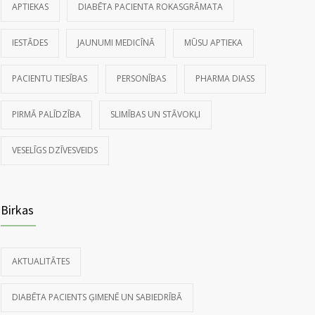
APTIEKAS
DIABĒTA PACIENTA ROKASGRĀMATA
IESTĀDES
JAUNUMI MEDICĪNĀ
MŪSU APTIEKA
PACIENTU TIESĪBAS
PERSONĪBAS
PHARMA DIASS
PIRMĀ PALĪDZĪBA
SLIMĪBAS UN STĀVOKĻI
VESELĪGS DZĪVESVEIDS
Birkas
AKTUALITĀTES
DIABĒTA PACIENTS ĢIMENĒ UN SABIEDRĪBĀ