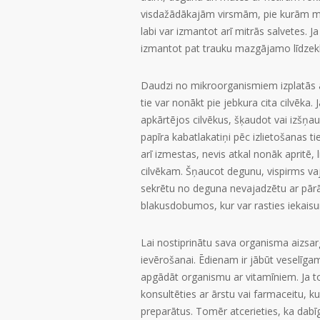
visdažādākajām virsmām, pie kurām mums
labi var izmantot arī mitrās salvetes.
izmantot pat trauku mazgājamo līdzekli
Daudzi no mikroorganismiem izplatās ar
tie var nonākt pie jebkura cita cilvēka.
apkārtējos cilvēkus, šķaudot vai izšņa
papīra kabatlakatiņi pēc izlietošanas ti
arī izmestas, nevis atkal nonāk apritē, 
cilvēkam. Šņaucot degunu, vispirms vaja
sekrētu no deguna nevajadzētu ar pārāk
blakusdobumos, kur var rasties iekais
Lai nostiprinātu sava organisma aizsarg
ievērošanai. Ēdienam ir jābūt veselīga
apgādāt organismu ar vitamīniem. Ja t
konsultēties ar ārstu vai farmaceitu, k
preparātus. Tomēr atcerieties, ka dabī