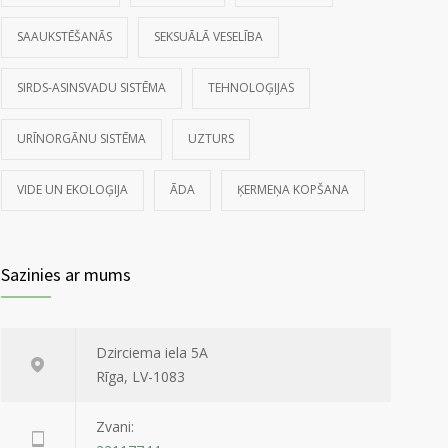
SAAUKSTĒŠANĀS
SEKSUĀLĀ VESELĪBA
SIRDS-ASINSVADU SISTĒMA
TEHNOLOĢIJAS
URĪNORGĀNU SISTĒMA
UZTURS
VIDE UN EKOLOĢIJA
ĀDA
ĶERMEŅA KOPŠANA
Sazinies ar mums
Dzirciema iela 5A
Rīga, LV-1083
Zvani: