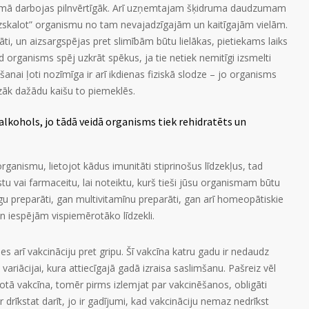
nismā darbojas pilnvērtīgāk. Arī uzņemtajam šķidruma daudzumam
„izskalot” organismu no tam nevajadzīgajām un kaitīgajām vielām.
ti, un aizsargspējas pret slimībām būtu lielākas, pietiekams laiks
ad organisms spēj uzkrāt spēkus, ja tie netiek nemitīgi izsmelti
anai ļoti nozīmīga ir arī ikdienas fiziskā slodze – jo organisms
mazāk dažādu kaišu to piemeklēs.
alkohols, jo tādā veidā organisms tiek rehidratēts un
organismu, lietojot kādus imunitāti stiprinošus līdzekļus, tad
tu vai farmaceitu, lai noteiktu, kurš tieši jūsu organismam būtu
gu preparāti, gan multivitamīnu preparāti, gan arī homeopātiskie
n iespējām vispiemērotāko līdzekli.
ties arī vakcināciju pret gripu. Šī vakcīna katru gadu ir nedaudz
 variācijai, kura attiecīgajā gadā izraisa saslimšanu. Pašreiz vēl
dotā vakcīna, tomēr pirms izlemjat par vakcinēšanos, obligāti
ār drīkstat darīt, jo ir gadījumi, kad vakcināciju nemaz nedrīkst