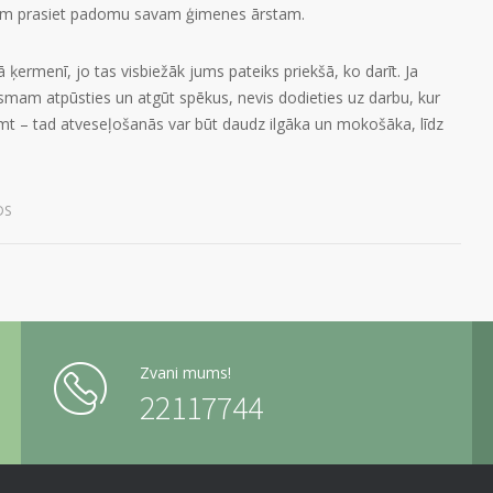
pējām prasiet padomu savam ģimenes ārstam.
ā ķermenī, jo tas visbiežāk jums pateiks priekšā, ko darīt. Ja
anismam atpūsties un atgūt spēkus, nevis dodieties uz darbu, kur
limt – tad atveseļošanās var būt daudz ilgāka un mokošāka, līdz
DS
Zvani mums!
22117744