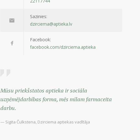
22117744
Sazinies:
dzirciema@aptieka.lv
Facebook:
facebook.com/dzirciema.aptieka
Mūsu priekšstatos aptieka ir sociāla
uzņēmējdarbības forma, mēs mīlam farmaceita
darbu.
— Sigita Čulkstena, Dzirciema aptiekas vadītāja