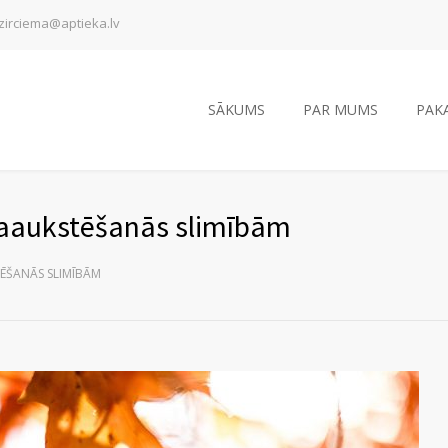
zirciema@aptieka.lv
SĀKUMS
PAR MUMS
PAK
saaukstēšanās slimībām
ĒŠANĀS SLIMĪBĀM