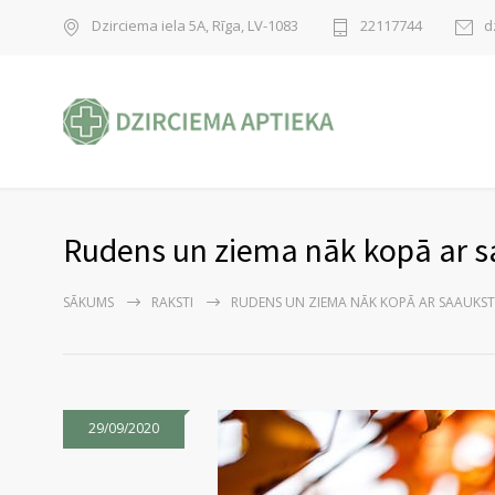
Dzirciema iela 5A, Rīga, LV-1083
22117744
d
Rudens un ziema nāk kopā ar 
SĀKUMS
RAKSTI
RUDENS UN ZIEMA NĀK KOPĀ AR SAAUKST
29/09/2020