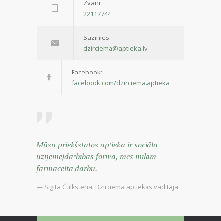
Zvani:
22117744
Sazinies:
dzirciema@aptieka.lv
Facebook:
facebook.com/dzirciema.aptieka
Mūsu priekšstatos aptieka ir sociāla
uzņēmējdarbības forma, mēs mīlam
farmaceita darbu.
— Sigita Čulkstena, Dzirciema aptiekas vadītāja