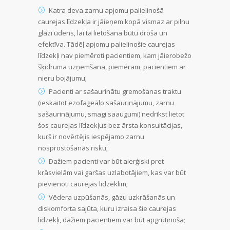
Katra deva zarnu apjomu palielinošā
caurejas līdzekļa ir jāieņem kopā vismaz ar pilnu
glāzi ūdens, lai tā lietošana būtu droša un
efektīva. Tādēļ apjomu palielinošie caurejas
līdzekļi nav piemēroti pacientiem, kam jāierobežo
šķidruma uzņemšana, piemēram, pacientiem ar
nieru bojājumu;
Pacienti ar sašaurinātu gremošanas traktu
(ieskaitot ezofageālo sašaurinājumu, zarnu
sašaurinājumu, smagi saaugumi) nedrīkst lietot
šos caurejas līdzekļus bez ārsta konsultācijas,
kurš ir novērtējis iespējamo zarnu
nosprostošanās risku;
Dažiem pacienti var būt alerģiski pret
krāsvielām vai garšas uzlabotājiem, kas var būt
pievienoti caurejas līdzeklim;
Vēdera uzpūšanās, gāzu uzkrāšanās un
diskomforta sajūta, kuru izraisa šie caurejas
līdzekļi, dažiem pacientiem var būt apgrūtinoša;