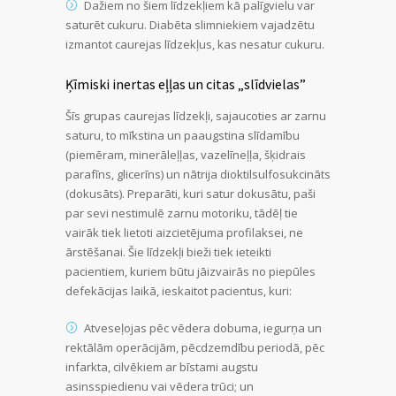
Dažiem no šiem līdzekļiem kā palīgvielu var
saturēt cukuru. Diabēta slimniekiem vajadzētu
izmantot caurejas līdzekļus, kas nesatur cukuru.
Ķīmiski inertas eļļas un citas „slīdvielas”
Šīs grupas caurejas līdzekļi, sajaucoties ar zarnu
saturu, to mīkstina un paaugstina slīdamību
(piemēram, minerāleļļas, vazelīneļļa, šķidrais
parafīns, glicerīns) un nātrija dioktilsulfosukcināts
(dokusāts). Preparāti, kuri satur dokusātu, paši
par sevi nestimulē zarnu motoriku, tādēļ tie
vairāk tiek lietoti aizcietējuma profilaksei, ne
ārstēšanai. Šie līdzekļi bieži tiek ieteikti
pacientiem, kuriem būtu jāizvairās no piepūles
defekācijas laikā, ieskaitot pacientus, kuri:
Atveseļojas pēc vēdera dobuma, iegurņa un
rektālām operācijām, pēcdzemdību periodā, pēc
infarkta, cilvēkiem ar bīstami augstu
asinsspiedienu vai vēdera trūci; un