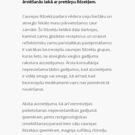
ārstēšanās laikā ar prettārpu līdzekļiem.
Caurejas līdzekļi padara vēdera izeju biežāku un
atvieglo fekālo masu pārvietošanos caur
zarnām. Šo līdzekļu lielākā daļa darbojas,
kairinot zarnu gļotādas receptorus un izraisot
reflektorisku zarnu peristaltikas pastiprināšanos.
Ir vairākas bezrecepšu caurejas līdzekļu grupas,
kuras lieto, lai atvieglotu vieglus gadījuma
rakstura aizcietējumus. Ārsta konsultācija
nepieciešama tādos gadījumos, kad aizcietējums
ir vidēji smags vai smags, kā arī tad, kad
bezrecepšu medikamenti vairs nav piemēroti tā
novēršanai.
Akūta aizcietējuma, kā arī vienreizējas
pielietošanas nepieciešamības gadījumā
(piemēram, pirms rentgenoloģiskas
izmeklēšanas) parasti lieto sāļu caurejas
līdzekļus (piemēram, magnija sulfātu), rīcineļļu,