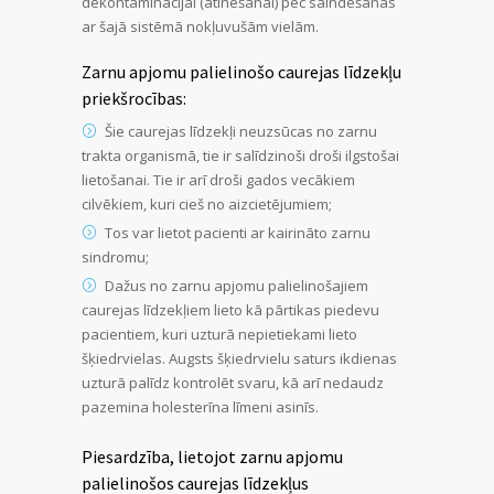
dekontaminācijai (atinēšanai) pēc saindēšanās
ar šajā sistēmā nokļuvušām vielām.
Zarnu apjomu palielinošo caurejas līdzekļu
priekšrocības:
Šie caurejas līdzekļi neuzsūcas no zarnu
trakta organismā, tie ir salīdzinoši droši ilgstošai
lietošanai. Tie ir arī droši gados vecākiem
cilvēkiem, kuri cieš no aizcietējumiem;
Tos var lietot pacienti ar kairināto zarnu
sindromu;
Dažus no zarnu apjomu palielinošajiem
caurejas līdzekļiem lieto kā pārtikas piedevu
pacientiem, kuri uzturā nepietiekami lieto
šķiedrvielas. Augsts šķiedrvielu saturs ikdienas
uzturā palīdz kontrolēt svaru, kā arī nedaudz
pazemina holesterīna līmeni asinīs.
Piesardzība, lietojot zarnu apjomu
palielinošos caurejas līdzekļus