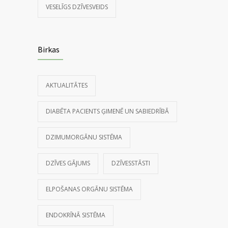
VESELĪGS DZĪVESVEIDS
Birkas
AKTUALITĀTES
DIABĒTA PACIENTS ĢIMENĒ UN SABIEDRĪBĀ
DZIMUMORGĀNU SISTĒMA
DZĪVES GĀJUMS
DZĪVESSTĀSTI
ELPOŠANAS ORGĀNU SISTĒMA
ENDOKRĪNĀ SISTĒMA