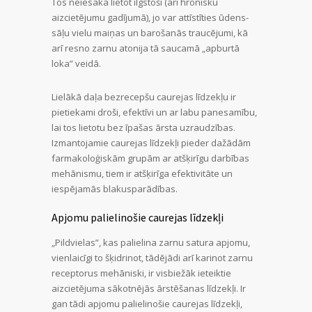
Tos neiesaka lietot ilgstoši (arī hronisku
aizcietējumu gadījumā), jo var attīstīties ūdens-
sāļu vielu maiņas un barošanās traucējumi, kā
arī resno zarnu atonija tā saucamā „apburtā
loka” veidā.
Lielākā daļa bezrecepšu caurejas līdzekļu ir
pietiekami droši, efektīvi un ar labu panesamību,
lai tos lietotu bez īpašas ārsta uzraudzības.
Izmantojamie caurejas līdzekļi pieder dažādām
farmakoloģiskām grupām ar atšķirīgu darbības
mehānismu, tiem ir atšķirīga efektivitāte un
iespējamās blakusparādības.
Apjomu palielinošie caurejas līdzekļi
„Pildvielas”, kas palielina zarnu satura apjomu,
vienlaicīgi to šķidrinot, tādējādi arī karinot zarnu
receptorus mehāniski, ir visbiežāk ieteiktie
aizcietējuma sākotnējās ārstēšanas līdzekļi. Ir
gan tādi apjomu palielinošie caurejas līdzekļi,