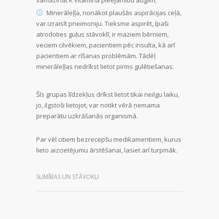
Minerāleļļa, nonākot plaušās aspirācijas ceļā,
var izraisīt pneimoniju. Tieksme aspirēt, īpaši
atrodoties guļus stāvoklī, ir maziem bērniem,
veciem cilvēkiem, pacientiem pēc insulta, kā arī
pacientiem ar rīšanas problēmām. Tādēļ
minerāleļļas nedrīkst lietot pirms gulētiešanas.
Šīs grupas līdzekļus drīkst lietot tikai neilgu laiku,
jo, ilgstoši lietojot, var notikt vērā ņemama
preparātu uzkrāšanās organismā.
Par vēl citiem bezrecepšu medikamentiem, kurus
lieto aizcietējumu ārstēšanai, lasiet arī turpmāk.
SLIMĪBAS UN STĀVOKĻI