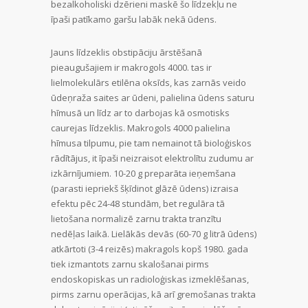
bezalkoholiski dzērieni maskē šo līdzekļu ne
īpaši patīkamo garšu labāk nekā ūdens.
Jauns līdzeklis obstipāciju ārstēšanā
pieaugušajiem ir makrogols 4000. tas ir
lielmolekulārs etilēna oksīds, kas zarnās veido
ūdeņraža saites ar ūdeni, palielina ūdens saturu
hīmusā un līdz ar to darbojas kā osmotisks
caurejas līdzeklis. Makrogols 4000 palielina
hīmusa tilpumu, pie tam nemainot tā bioloģiskos
rādītājus, it īpaši neizraisot elektrolītu zudumu ar
izkārnījumiem. 10-20 g preparāta ieņemšana
(parasti iepriekš šķīdinot glāzē ūdens) izraisa
efektu pēc 24-48 stundām, bet regulāra tā
lietošana normalizē zarnu trakta tranzītu
nedēļas laikā. Lielākās devās (60-70 g litrā ūdens)
atkārtoti (3-4 reizēs) makragols kopš 1980. gada
tiek izmantots zarnu skalošanai pirms
endoskopiskas un radioloģiskas izmeklēšanas,
pirms zarnu operācijas, kā arī gremošanas trakta