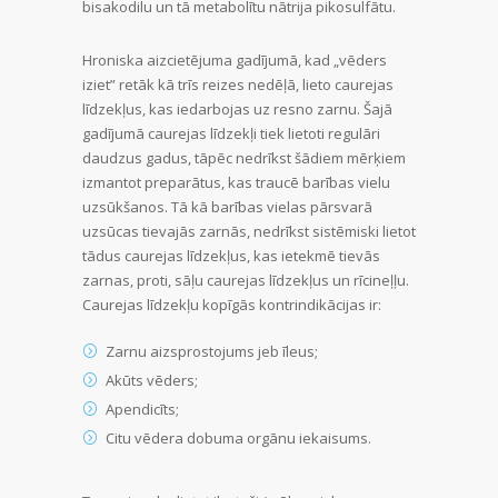
bisakodilu un tā metabolītu nātrija pikosulfātu.
Hroniska aizcietējuma gadījumā, kad „vēders
iziet” retāk kā trīs reizes nedēļā, lieto caurejas
līdzekļus, kas iedarbojas uz resno zarnu. Šajā
gadījumā caurejas līdzekļi tiek lietoti regulāri
daudzus gadus, tāpēc nedrīkst šādiem mērķiem
izmantot preparātus, kas traucē barības vielu
uzsūkšanos. Tā kā barības vielas pārsvarā
uzsūcas tievajās zarnās, nedrīkst sistēmiski lietot
tādus caurejas līdzekļus, kas ietekmē tievās
zarnas, proti, sāļu caurejas līdzekļus un rīcineļļu.
Caurejas līdzekļu kopīgās kontrindikācijas ir:
Zarnu aizsprostojums jeb īleus;
Akūts vēders;
Apendicīts;
Citu vēdera dobuma orgānu iekaisums.