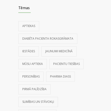
Tēmas
APTIEKAS
DIABĒTA PACIENTA ROKASGRĀMATA
IESTĀDES
JAUNUMI MEDICĪNĀ
MŪSU APTIEKA
PACIENTU TIESĪBAS
PERSONĪBAS
PHARMA DIASS
PIRMĀ PALĪDZĪBA
SLIMĪBAS UN STĀVOKĻI