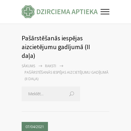
Pašārstēšanās iespējas
aizcietējumu gadījumā (II
daļa)
SĀKUMS
RAKSTI
PAŠĀRSTĒŠANĀS IESPĒJAS AIZCIETĒJUMU GADĪJUMĀ
(II DAĻA)
07/04/2021