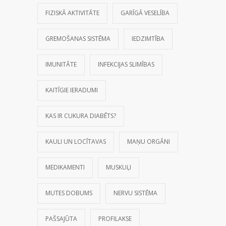
FIZISKĀ AKTIVITĀTE
GARĪGĀ VESELĪBA
GREMOŠANAS SISTĒMA
IEDZIMTĪBA
IMUNITĀTE
INFEKCIJAS SLIMĪBAS
KAITĪGIE IERADUMI
KAS IR CUKURA DIABĒTS?
KAULI UN LOCĪTAVAS
MAŅU ORGĀNI
MEDIKAMENTI
MUSKUĻI
MUTES DOBUMS
NERVU SISTĒMA
PAŠSAJŪTA
PROFILAKSE