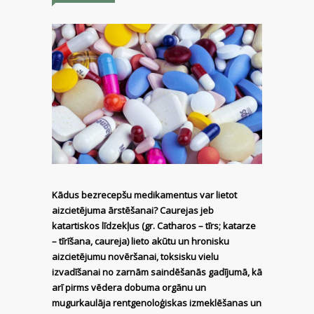
Kādus bezrecepšu medikamentus var lietot
aizcietējuma ārstēšanai? Caurejas jeb
katartiskos līdzekļus (gr. Catharos – tīrs; katarze
– tīrīšana, caureja) lieto akūtu un hronisku
aizcietējumu novēršanai, toksisku vielu
izvadīšanai no zarnām saindēšanās gadījumā, kā
arī pirms vēdera dobuma orgānu un
mugurkaulāja rentgenoloģiskas izmeklēšanas un