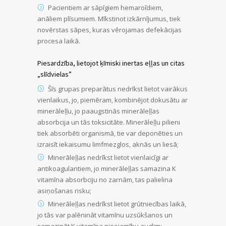
Pacientiem ar sāpīgiem hemaroīdiem,
anāliem plīsumiem. Mīkstinot izkārnījumus, tiek
novērstas sāpes, kuras vērojamas defekācijas
procesa laikā.
Piesardzība, lietojot ķīmiski inertas eļļas un citas
„slīdvielas”
Šīs grupas preparātus nedrīkst lietot vairākus
vienlaikus, jo, piemēram, kombinējot dokusātu ar
minerāleļļu, jo paaugstinās minerāleļļas
absorbcija un tās toksicitāte. Minerāleļļu pilieni
tiek absorbēti organismā, tie var deponēties un
izraisīt iekaisumu limfmezglos, aknās un liesā;
Minerāleļļas nedrīkst lietot vienlaicīgi ar
antikoagulantiem, jo minerāleļļas samazina K
vitamīna absorbciju no zarnām, tas palielina
asiņošanas risku;
Minerāleļļas nedrīkst lietot grūtniecības laikā,
jo tās var palēnināt vitamīnu uzsūkšanos un
samazināt K vitamīna pieejamību auglim;