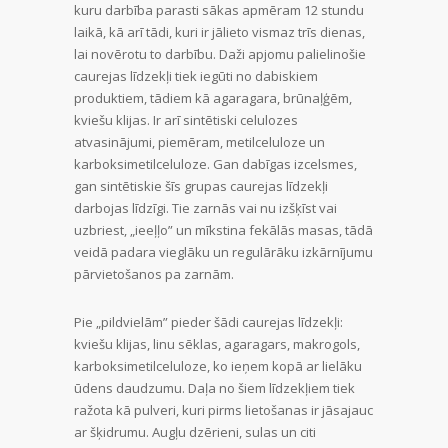
kuru darbība parasti sākas apmēram 12 stundu
laikā, kā arī tādi, kuri ir jālieto vismaz trīs dienas,
lai novērotu to darbību. Daži apjomu palielinošie
caurejas līdzekļi tiek iegūti no dabiskiem
produktiem, tādiem kā agaragara, brūnaļģēm,
kviešu klijas. Ir arī sintētiski celulozes
atvasinājumi, piemēram, metilceluloze un
karboksimetilceluloze. Gan dabīgas izcelsmes,
gan sintētiskie šīs grupas caurejas līdzekļi
darbojas līdzīgi. Tie zarnās vai nu izšķīst vai
uzbriest, „ieeļļo” un mīkstina fekālās masas, tādā
veidā padara vieglāku un regulārāku izkārnījumu
pārvietošanos pa zarnām.
Pie „pildvielām” pieder šādi caurejas līdzekļi:
kviešu klijas, linu sēklas, agaragars, makrogols,
karboksimetilceluloze, ko ieņem kopā ar lielāku
ūdens daudzumu. Daļa no šiem līdzekļiem tiek
ražota kā pulveri, kuri pirms lietošanas ir jāsajauc
ar šķidrumu. Augļu dzērieni, sulas un citi