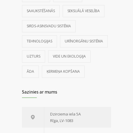
SAAUKSTĒŠANĀS
SEKSUĀLĀ VESELĪBA
SIRDS-ASINSVADU SISTĒMA
TEHNOLOĢIJAS
URĪNORGĀNU SISTĒMA
UZTURS
VIDE UN EKOLOĢIJA
ĀDA
ĶERMEŅA KOPŠANA
Sazinies ar mums
Dzirciema iela 5A
Rīga, LV-1083