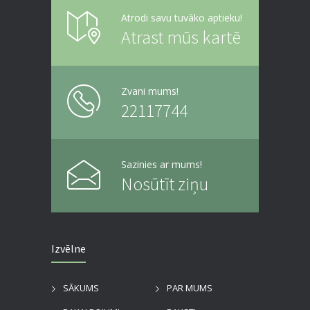
Atrodi savu tuvāko aptieku!
Atrast mūs kartē
Zvani mums!
22117744
Sazinies ar mums!
Nosūtīt ziņu
Izvēlne
SĀKUMS
PAR MUMS