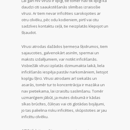
Lai gan HIV vīrusi ir lipīgi, tie tomēr nav tik lipīgi kā
daudzi citi saaukstēšanās slimības izraisošie
vīrusi. Ar tiem nevar inficēties sarokojoties ar
otru cilvēku, pēc odu kodieniem, pirtī vai citu
sadzīves kontaktu ceļā, tie neizplatās klepojot un
šķaudot.
Vīrusi atrodas dažādos ķermeņa šķidrumos, tiem
sajaucoties, galvenokārt asinīm, spermai un
maksts izdalījumiem, var notikt inficēšanās.
Visbiežāk vīrusi izplatās dzimumakta laikā, liela
inficēšanās iespēja pastāv narkomāniem, lietojot
kopīgu šļirci. Vīrusi atrodami arī siekalās un
asarās, tomēr tur to koncentrācija ir mazāka un
nav pietiekama, lai izraisītu saslimšanu. Tomēr
uzmanīgiem jābūt, ja mutes dobumā ir kādas
sīkas brūcītes, čūliņas vai citi gļotādas bojājumi,
jo tas palielina risku inficēties, skūpstoties ar jau
inficētu cilvēku.