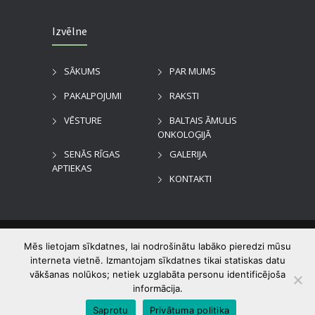
Izvēlne
SĀKUMS
PAR MUMS
PAKALPOJUMI
RAKSTI
VĒSTURE
BALTAIS ĀMULIS
ONKOLOĢIJĀ
SENĀS RĪGAS
GALERIJA
APTIEKAS
KONTAKTI
©
2026
Dzirciema aptieka
. Visas tiesības
Mēs lietojam sīkdatnes, lai nodrošinātu labāko pieredzi mūsu
aizsargātas.
interneta vietnē. Izmantojam sīkdatnes tikai statiskas datu
vākšanas nolūkos; netiek uzglabāta personu identificējoša
informācija.
Privātuma politika
Lietošanas noteikumi
Saprotu
Privātuma politika