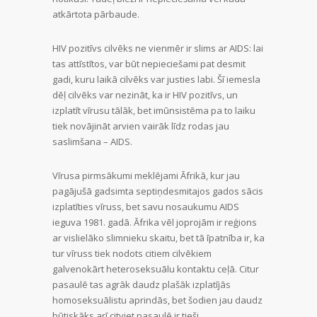
atkārtota pārbaude.
HIV pozitīvs cilvēks ne vienmēr ir slims ar AIDS: lai
tas attīstītos, var būt nepieciešami pat desmit
gadi, kuru laikā cilvēks var justies labi. Šī iemesla
dēļ cilvēks var nezināt, ka ir HIV pozitīvs, un
izplatīt vīrusu tālāk, bet imūnsistēma pa to laiku
tiek novājināt arvien vairāk līdz rodas jau
saslimšana – AIDS.
Vīrusa pirmsākumi meklējami Āfrikā, kur jau
pagājušā gadsimta septiņdesmitajos gados sācis
izplatīties vīruss, bet savu nosaukumu AIDS
ieguva 1981. gadā. Āfrika vēl joprojām ir reģions
ar vislielāko slimnieku skaitu, bet tā īpatnība ir, ka
tur vīruss tiek nodots citiem cilvēkiem
galvenokārt heteroseksuālu kontaktu ceļā. Citur
pasaulē tas agrāk daudz plašāk izplatījās
homoseksuālistu aprindās, bet šodien jau daudz
būtiskāks arī citviet pasaulē ir tieši