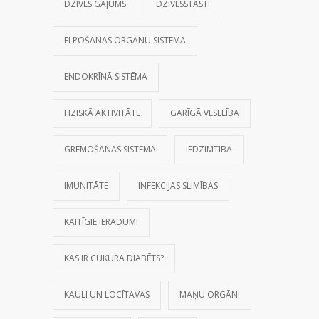
DZĪVES GĀJUMS
DZĪVESSTĀSTI
ELPOŠANAS ORGĀNU SISTĒMA
ENDOKRĪNĀ SISTĒMA
FIZISKĀ AKTIVITĀTE
GARĪGĀ VESELĪBA
GREMOŠANAS SISTĒMA
IEDZIMTĪBA
IMUNITĀTE
INFEKCIJAS SLIMĪBAS
KAITĪGIE IERADUMI
KAS IR CUKURA DIABĒTS?
KAULI UN LOCĪTAVAS
MAŅU ORGĀNI