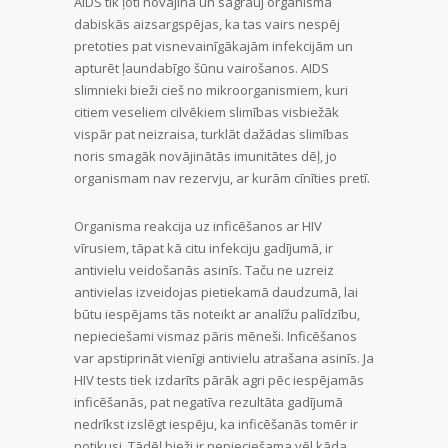
AIDS tik ļoti novājina un sagrauj organisma
dabiskās aizsargspējas, ka tas vairs nespēj
pretoties pat visnevainīgākajām infekcijām un
apturēt ļaundabīgo šūnu vairošanos. AIDS
slimnieki bieži cieš no mikroorganismiem, kuri
citiem veseliem cilvēkiem slimības visbiežāk
vispār pat neizraisa, turklāt dažādas slimības
noris smagāk novājinātās imunitātes dēļ, jo
organismam nav rezervju, ar kurām cīnīties pretī.
Organisma reakcija uz inficēšanos ar HIV
vīrusiem, tāpat kā citu infekciju gadījumā, ir
antivielu veidošanās asinīs. Taču ne uzreiz
antivielas izveidojas pietiekamā daudzumā, lai
būtu iespējams tās noteikt ar analīžu palīdzību,
nepieciešami vismaz pāris mēneši. Inficēšanos
var apstiprināt vienīgi antivielu atrašana asinīs. Ja
HIV tests tiek izdarīts pārāk agri pēc iespējamās
inficēšanās, pat negatīva rezultāta gadījumā
nedrīkst izslēgt iespēju, ka inficēšanās tomēr ir
notikusi. Tādēļ bieži ir nepieciešama vēl kāda