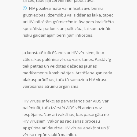
šļirces, tādēļ šļircei vienmēr jābūt savai.
HIV pozitīva māte var inficēt savu bērnu
grūtniecības, dzemdību vai zīdīšanas laikā, tāpēc
ar HIV inficētām grūtniecēm ir jāsaņem kvalificēta
speciālista padoms un palīdzība, lai samazinātu
risku gaidāmajam bērniņam inficēties.
Ja konstatē inficēšanos ar HIV vīrusiem, lieto
zāles, kas palēnina vīrusu vairošanos. Pastāvīgi
tiek pētītas un veidotas dažādas jaunas
medikamentu kombinācijas. Ārstēšana gan rada
blakusparādības, taču tā samazina HIV vīrusu
vairošanās ātrumu organismā.
HIV vīrusu infekcijas pārvēršanos par AIDS var
palēnināt, taču izārstēt AIDS vēl arvien nav
iespējams. Nav arī vakcīnas, kas pasargātu no
HIV vīrusiem. Vakcīnas radīšanas procesu
apgrūtina arī daudzie HIV vīrusu apakštipi un šī
vīrusa nepārtrauktā mainība.