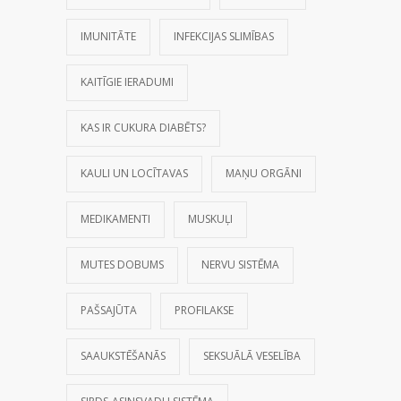
IMUNITĀTE
INFEKCIJAS SLIMĪBAS
KAITĪGIE IERADUMI
KAS IR CUKURA DIABĒTS?
KAULI UN LOCĪTAVAS
MAŅU ORGĀNI
MEDIKAMENTI
MUSKUĻI
MUTES DOBUMS
NERVU SISTĒMA
PAŠSAJŪTA
PROFILAKSE
SAAUKSTĒŠANĀS
SEKSUĀLĀ VESELĪBA