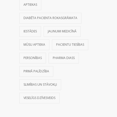
APTIEKAS
DIABĒTA PACIENTA ROKASGRĀMATA
IESTĀDES
JAUNUMI MEDICĪNĀ
MŪSU APTIEKA
PACIENTU TIESĪBAS
PERSONĪBAS
PHARMA DIASS
PIRMĀ PALĪDZĪBA
SLIMĪBAS UN STĀVOKĻI
VESELĪGS DZĪVESVEIDS