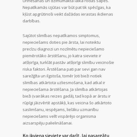
Urinēšanas un dzimumakta laikā rodas sāpes.
Nepatīkamās izjūtas var būt pat tik spēcīgas, ka
kļūst apgrūtinoši veikt dažādas ierastas ikdienas
darbības.
Sajūtot slimības nepatīkamos simptomus,
nepieciešams doties pie ārsta, lai noteiktu
precīzu diagnozi un nozīmētu nepieciešamo
piemērotāko ārstēšanu, jo katra sieviete ir
atšķirīga, turklāt pastāv atšķirīgi slimību veicinošie
riska faktori. Ārstēšana pati par sevi gan nav
sarežģīta un ilgstoša, tomēr ļoti bieži notiek
slimības atkārtota uzliesmošana, kad atkal ir
nepieciešama ārstēšana. Ja slimība atkārtojas
bieži (vairākas reizes gadā), tad kopā ar ārstu ir
rūpīgi jāizvērtē apstākļi, kas veicina šo atkārtoto
saslimšanu, iespējams, lielāku uzmanību
nepieciešams velīt vispārējo organisma
aizsarspēju palielināšanai.
Ko ikviena sieviete var darīt, lai pasargātu