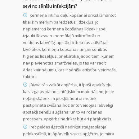
sevi no sēnīšu infekcijām?
Ķermeņa intīmo daļu kopšanai drīkst izmantot
tikai šim mērķim paredzētus līdzekļus, jo
nepiemēroti ķermeņa kopšanas līdzekļi spēj
izjaukt līdzsvaru normālajā mikroflorā un
veidojas labvēlīgi apstākļi infekcijas attīstībai.
Izvēloties ķermeņa kopšanas un personībās
higiēnas līdzekļus, priekšroka jādod tiem, kuriem
nav pievienotas smaržvielas, jo tās var radīt
ādas kairinājumu, kas ir sēnīšu attīstību veicinošs
faktors.
Jāizvairās valkāt apģērbu, it īpaši apakšveļu,
kas izgatavota no sintētiskiem materiāliem, jo tie
neļauj skābeklim piekļūt ādai un notiek
pastiprināta svīšana, līdz ar to veidojas labvēlīgi
apstākļi sēnīšu augšanai un to vairošanās
procesam. Apģērbs nedrīkst būt arī pārāk ciešs.
Pēc peldes ilgstoši nedrīkst staigāt slapjā
peldkostīmā, ir jāpārvelk sauss apģērbs, jo mitra