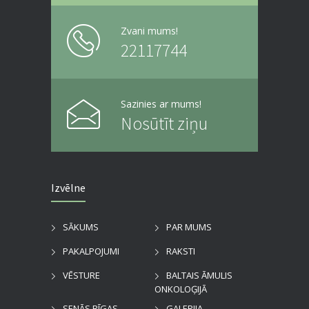
Zvani mums!
22117744
Sazinies ar mums!
Nosūtīt ziņu
Izvēlne
SĀKUMS
PAR MUMS
PAKALPOJUMI
RAKSTI
VĒSTURE
BALTAIS ĀMULIS
ONKOLOĢIJĀ
SENĀS RĪGAS
GALERIJA