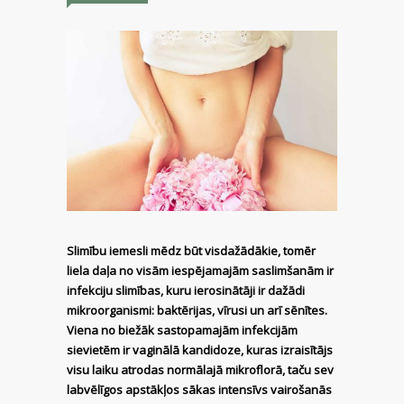
Slimību iemesli mēdz būt visdažādākie, tomēr
liela daļa no visām iespējamajām saslimšanām ir
infekciju slimības, kuru ierosinātāji ir dažādi
mikroorganismi: baktērijas, vīrusi un arī sēnītes.
Viena no biežāk sastopamajām infekcijām
sievietēm ir vaginālā kandidoze, kuras izraisītājs
visu laiku atrodas normālajā mikroflorā, taču sev
labvēlīgos apstākļos sākas intensīvs vairošanās