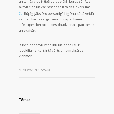
un tumša vide ir tieši tie apstākļi, kuros sēnītes
aktivizējas un var rasties to izraisīts iekaisums.
Rūpīgi jāievēro personīgā higiēna, tādā veidā
var ne tikai pasargāt sevi no nepatīkamām
infekcijām, bet arī justies daudz ērtāk, patīkamāk
un svaigāk.
Rūpes par savu veselību un labsajūtu ir
ieguldījums, kurš ir tā vērts un atmaksājas
vienmēr!
SLIMĪBAS UN STĀVOKĻI
Tēmas