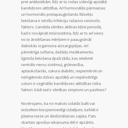
pret antibiotikām, līdz ar to rodas izdevīgi apstākļi
kandidozes attīstībai. Arī hormonālās pārmaiņas
un hormonālo pretapaugļošanās līdzekļu
lietošana ir sēnīšu infekciju rašanos veicinošs
faktors. Candida sēnītes aktīvas kļūst periodā,
kad ir novājināt imūnsistēma, līdz ar to arī viens
no to ārstēšanas mērķiem ir paaugstināt
dabiskās organisma aizsargspējas. Arī
pārmērīga svīšana, dažādu medikamentu
ilgstoša lietošana (īpaši tādu, kas ietekmē
centrālo nervu sistēmu), grūtniecība,
aptaukošanās, cukura diabēts, nepiemēroti un
nehigiēniski dzīves apstākļi un nepilnvērtīgs
uzturs ir vaginālās kandidozes attīstības riska
faktori. Kādi tad ir slimības simptomi un pazīmes?
Novērojams, ka no maksts izdalās balti vai
iedzelteni biezpienveidīgi izdalījumi, turklāt ir
jūtama nieze un dedzināšanas sajūta. Pats
skartais apvidus iekaisuma dēļ ir apsārtis.