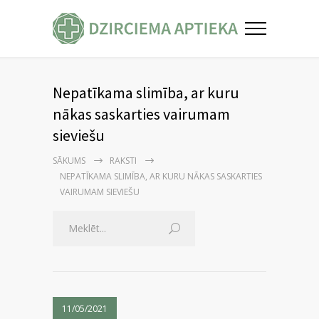
Nepatīkama slimība, ar kuru
nākas saskarties vairumam
sieviešu
SĀKUMS
RAKSTI
NEPATĪKAMA SLIMĪBA, AR KURU NĀKAS SASKARTIES
VAIRUMAM SIEVIEŠU
11/05/2021