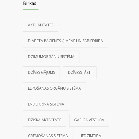
Birkas
AKTUALITĀTES
DIABĒTA PACIENTS ĢIMENĒ UN SABIEDRĪBĀ
DZIMUMORGĀNU SISTĒMA
DZĪVES GĀJUMS
DZĪVESSTĀSTI
ELPOŠANAS ORGĀNU SISTĒMA
ENDOKRĪNĀ SISTĒMA
FIZISKĀ AKTIVITĀTE
GARĪGĀ VESELĪBA
GREMOŠANAS SISTĒMA
IEDZIMTĪBA