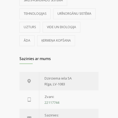
SIRDS-ASINSVADU SISTĒMA
TEHNOLOĢIJAS
URĪNORGĀNU SISTĒMA
UZTURS
VIDE UN EKOLOĢIJA
ĀDA
ĶERMEŅA KOPŠANA
Sazinies ar mums
Dzirciema iela 5A
Rīga, LV-1083
Zvani:
22117744
Sazinies: