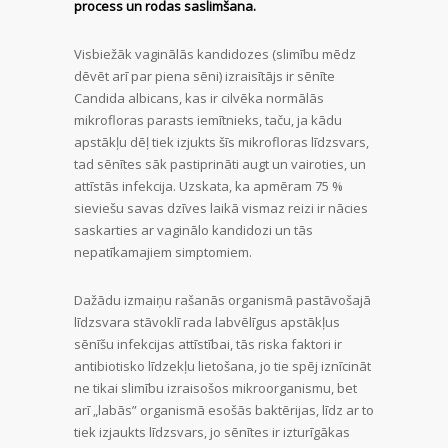
process un rodas saslimšana.
Visbiežāk vaginālās kandidozes (slimību mēdz
dēvēt arī par piena sēni) izraisītājs ir sēnīte
Candida albicans, kas ir cilvēka normālās
mikrofloras parasts iemītnieks, taču, ja kādu
apstākļu dēļ tiek izjukts šīs mikrofloras līdzsvars,
tad sēnītes sāk pastiprināti augt un vairoties, un
attīstās infekcija. Uzskata, ka apmēram 75 %
sieviešu savas dzīves laikā vismaz reizi ir nācies
saskarties ar vaginālo kandidozi un tās
nepatīkamajiem simptomiem.
Dažādu izmaiņu rašanās organismā pastāvošajā
līdzsvara stāvoklī rada labvēlīgus apstākļus
sēnīšu infekcijas attīstībai, tās riska faktori ir
antibiotisko līdzekļu lietošana, jo tie spēj iznīcināt
ne tikai slimību izraisošos mikroorganismu, bet
arī „labās” organismā esošās baktērijas, līdz ar to
tiek izjaukts līdzsvars, jo sēnītes ir izturīgākas