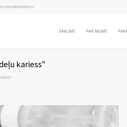
zirciema@aptieka.lv
SĀKUMS
PAR MUMS
PAK
deļu kariess”
ARIESS”