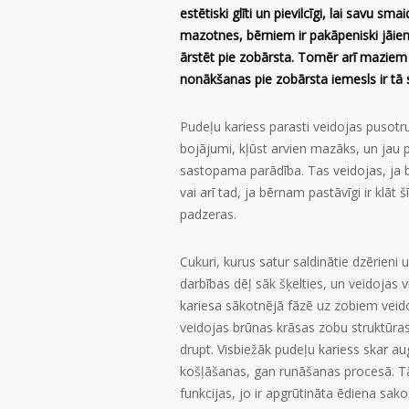
estētiski glīti un pievilcīgi, lai savu s
mazotnes, bērniem ir pakāpeniski jāiemā
ārstēt pie zobārsta. Tomēr arī maziem 
nonākšanas pie zobārsta iemesls ir tā
Pudeļu kariess parasti veidojas pusotru
bojājumi, kļūst arvien mazāks, un jau p
sastopama parādība. Tas veidojas, ja bē
vai arī tad, ja bērnam pastāvīgi ir klāt 
padzeras.
Cukuri, kurus satur saldinātie dzērien
darbības dēļ sāk šķelties, un veidojas 
kariesa sākotnējā fāzē uz zobiem veido
veidojas brūnas krāsas zobu struktūras b
drupt. Visbiežāk pudeļu kariess skar a
košļāšanas, gan runāšanas procesā. Tā 
funkcijas, jo ir apgrūtināta ēdiena sak