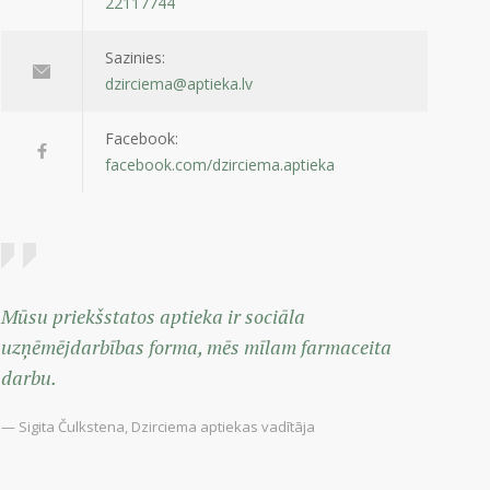
22117744
Sazinies:
dzirciema@aptieka.lv
Facebook:
facebook.com/dzirciema.aptieka
Mūsu priekšstatos aptieka ir sociāla
uzņēmējdarbības forma, mēs mīlam farmaceita
darbu.
— Sigita Čulkstena, Dzirciema aptiekas vadītāja