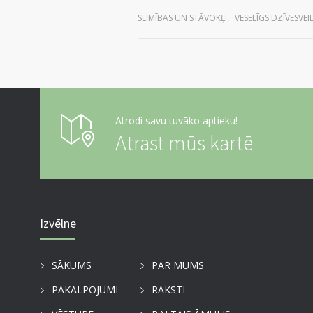
SLIMĪBAS UN STĀVOKĻI
,
VESELĪGS DZĪVESVEI
Atrodi savu tuvāko aptieku!
Atrast mūs kartē
Izvēlne
SĀKUMS
PAR MUMS
PAKALPOJUMI
RAKSTI