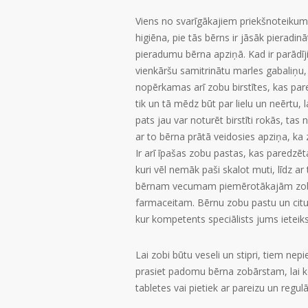
Viens no svarīgākajiem priekšnoteikumi
higiēna, pie tās bērns ir jāsāk pieradin
pieradumu bērna apziņā. Kad ir parādījies
vienkāršu samitrinātu marles gabaliņu, i
nopērkamas arī zobu birstītes, kas pa
tik un tā mēdz būt par lielu un neērtu,
pats jau var noturēt birstīti rokās, tas n
ar to bērna prātā veidosies apziņa, k
Ir arī īpašas zobu pastas, kas paredzē
kuri vēl nemāk paši skalot muti, līdz a
bērnam vecumam piemērotākajām zobu
farmaceitam. Bērnu zobu pastu un citu
kur kompetents speciālists jums ietei
Lai zobi būtu veseli un stipri, tiem ne
prasiet padomu bērna zobārstam, lai kop
tabletes vai pietiek ar pareizu un re