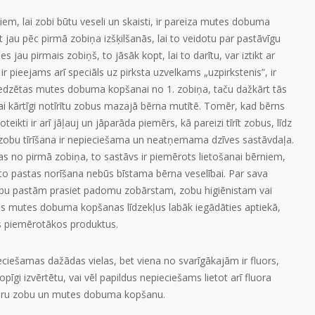
em, lai zobi būtu veseli un skaisti, ir pareiza mutes dobuma
āt jau pēc pirmā zobiņa izšķilšanās, lai to veidotu par pastāvīgu
 jau pirmais zobiņš, to jāsāk kopt, lai to darītu, var iztikt ar
r pieejams arī speciāls uz pirksta uzvelkams „uzpirkstenis”, ir
redzētas mutes dobuma kopšanai no 1. zobiņa, taču dažkārt tās
 lai kārtīgi notīrītu zobus mazajā bērna mutītē. Tomēr, kad bērns
oteikti ir arī jāļauj un jāparāda piemērs, kā pareizi tīrīt zobus, līdz
a zobu tīrīšana ir nepieciešama un neatņemama dzīves sastāvdaļa.
tas no pirmā zobiņa, to sastāvs ir piemērots lietošanai bērniem,
r to pastas norīšana nebūs bīstama bērna veselībai. Par sava
 pastām prasiet padomu zobārstam, zobu higiēnistam vai
s mutes dobuma kopšanas līdzekļus labāk iegādāties aptiekā,
ks piemērotākos produktus.
pieciešamas dažādas vielas, bet viena no svarīgākajām ir fluors,
īgi izvērtētu, vai vēl papildus nepieciešams lietot arī fluora
gulāru zobu un mutes dobuma kopšanu.