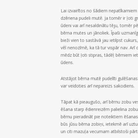
Lai izvairītos no šādiem nepatīkamiem 
dzēriena pudeli mutē. Ja tomēr ir ļoti g
ūdeni vai arī nesaldinātu tēju, tomēr pē
bērna mutes un jānoliek. Īpaši uzmanī
bieži vien to sastāvā jau ietilpst cukur
vēl nenozīmē, ka tā tur vispār nav. Ar
mēdz būt ļoti stipras, tādēļ bērniem ie
ūdens.
Atstājot bērna mutē pudelīti gulēšanas 
var veidoties arī nepareizs sakodiens.
Tāpat kā pieaugušo, arī bērnu zobu v
ēšana starp ēdienreizēm palielina zobu
bērnu pieradināt pie noteiktiem ēšanas 
būs jūsu bērna zobiņi, ietekmē arī uztur
un citi mazuļa vecumam atbilstoši pārti