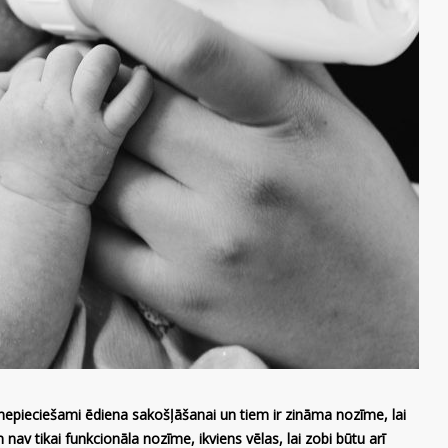
 nepieciešami ēdiena sakošļāšanai un tiem ir zināma nozīme, lai
av tikai funkcionāla nozīme, ikviens vēlas, lai zobi būtu arī