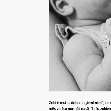
Zobi ir mutes dobuma „iemītnieki”, tie
mēs varētu normāli runāt. Taču zobiem n