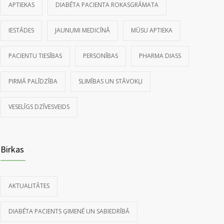
APTIEKAS
DIABĒTA PACIENTA ROKASGRĀMATA
IESTĀDES
JAUNUMI MEDICĪNĀ
MŪSU APTIEKA
PACIENTU TIESĪBAS
PERSONĪBAS
PHARMA DIASS
PIRMĀ PALĪDZĪBA
SLIMĪBAS UN STĀVOKĻI
VESELĪGS DZĪVESVEIDS
Birkas
AKTUALITĀTES
DIABĒTA PACIENTS ĢIMENĒ UN SABIEDRĪBĀ