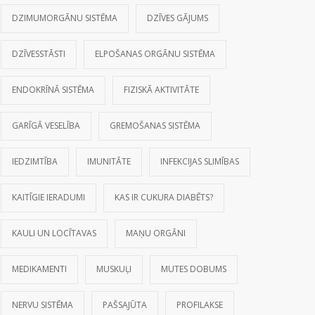
DZIMUMORGĀNU SISTĒMA
DZĪVES GĀJUMS
DZĪVESSTĀSTI
ELPOŠANAS ORGĀNU SISTĒMA
ENDOKRĪNĀ SISTĒMA
FIZISKĀ AKTIVITĀTE
GARĪGĀ VESELĪBA
GREMOŠANAS SISTĒMA
IEDZIMTĪBA
IMUNITĀTE
INFEKCIJAS SLIMĪBAS
KAITĪGIE IERADUMI
KAS IR CUKURA DIABĒTS?
KAULI UN LOCĪTAVAS
MAŅU ORGĀNI
MEDIKAMENTI
MUSKUĻI
MUTES DOBUMS
NERVU SISTĒMA
PAŠSAJŪTA
PROFILAKSE