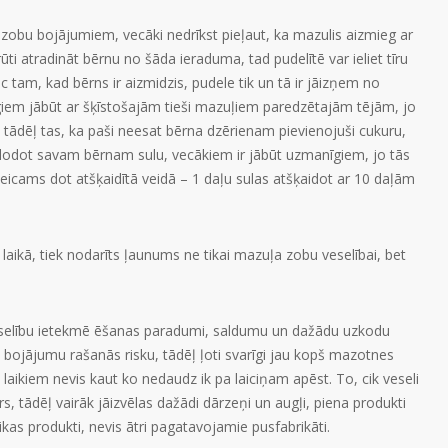
zobu bojājumiem, vecāki nedrīkst pieļaut, ka mazulis aizmieg ar
rūti atradināt bērnu no šāda ieraduma, tad pudelītē var ieliet tīru
c tam, kad bērns ir aizmidzis, pudele tik un tā ir jāizņem no
giem jābūt ar šķīstošajām tieši mazuļiem paredzētajām tējām, jo
s, tādēļ tas, ka paši neesat bērna dzērienam pievienojuši cukuru,
ī dodot savam bērnam sulu, vecākiem ir jābūt uzmanīgiem, jo tās
teicams dot atšķaidītā veidā – 1 daļu sulas atšķaidot ar 10 daļām
laikā, tiek nodarīts ļaunums ne tikai mazuļa zobu veselībai, bet
eselību ietekmē ēšanas paradumi, saldumu un dažādu uzkodu
 bojājumu rašanās risku, tādēļ ļoti svarīgi jau kopš mazotnes
laikiem nevis kaut ko nedaudz ik pa laiciņam apēst. To, cik veseli
s, tādēļ vairāk jāizvēlas dažādi dārzeņi un augļi, piena produkti
kas produkti, nevis ātri pagatavojamie pusfabrikāti.