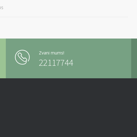
DS
Zvani mums!
22117744