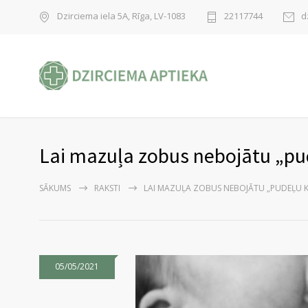
Dzirciema iela 5A, Rīga, LV-1083
22117744
d
Lai mazuļa zobus nebojātu „pu
SĀKUMS
RAKSTI
LAI MAZUĻA ZOBUS NEBOJĀTU „PUDEĻU K
05/05/2021