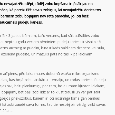
maidu nevajadzētu slēpt, tādēļ zobu kopšana ir jāsāk jau no
ca, kā pareizi tīrīt savus zobiņus, lai nevajadzētu doties tos
bērniem zobu bojājumi nav reta parādība, jo ļoti bieži
 saucamais pudeļu kariess.
 līdz 3 gadus bērniem, taču vecums, kad sāk attīstīties zobu
at nepilnu gadu veciem bērniņiem pudeļu kariess ir visai bieži
rns aizmieg ar pudelīti, kurā ir kāds saldināts dzēriens vai sula,
šī dzēriena pudelīte, un mazulis pats no tās ik pa laiciņam
i un arī piens, pēc laika mutes dobumā esošo mikroorganismu
vielas, kas bojā zobu virskārtu – emalju, un rodas kariess. Pudeļu
jas sīki, balti plankumiņi, pēc tam, bojājumam kļūstot lielākam,
ojājumi, bet paši zobi līdz ar to kļūst trausli un var pat sākt
ugšējos priekšzobus, kuriem ir ļoti nozīmīga loma gan barības
kā zobi zaudē savu formu, tad tie nespēj pilnvērtīgi veikt savas
ošļāšana.