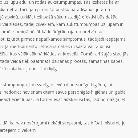
o uz lūpu ādu, un rodas aukstumpumpas. Tās izskatās kā ar
 diametrā, taču jau pirms šo pūslīšu parādīšanās jūtama
 apvidū, turklāt tieši pašā sākumstadijā efektīvi būs dažādi
mi vai ziedes, tādēļ cilvēkiem, kam aukstumpumpas uz lūpām ir
ienmēr somiņā nēsāt kādu ārīgi lietojamo pretvīrusu
etot, izjūtot pirmos nepatīkamos simptomus, tādējādi iespējams
. Ja medikamentu lietošana netiek uzsākta vai tā bijusi
 čūla, kas vēlāk sāk pārklāties ar krevelīti. Tomēr arī šajās stadijās
o tādā veidā tiek paātrināts dzīšanas process, samazinās sāpes,
 izplatība, jo tie ir ļoti lipīgi.
aukstumpumpa, ļoti svarīgi ir ievērot personīgo higiēnu, lai
kus: nedodiet nevienam citam savus personīgās higiēnas un galda
aiztieciet lūpas, ja tomēr esat aizskāruši tās, tad nomazgājiet
vaidā, ka nav novērojami nekādi simptomi, tas ir īpaši bīstami, jo
kārtējiem cilvēkiem.