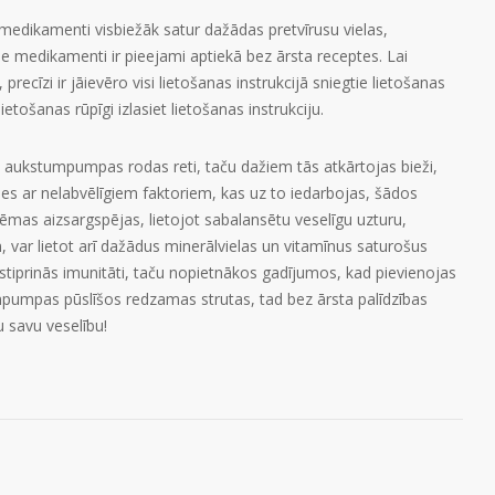
dikamenti visbiežāk satur dažādas pretvīrusu vielas,
ie medikamenti ir pieejami aptiekā bez ārsta receptes. Lai
recīzi ir jāievēro visi lietošanas instrukcijā sniegtie lietošanas
etošanas rūpīgi izlasiet lietošanas instrukciju.
m aukstumpumpas rodas reti, taču dažiem tās atkārtojas bieži,
ies ar nelabvēlīgiem faktoriem, kas uz to iedarbojas, šādos
ēmas aizsargspējas, lietojot sabalansētu veselīgu uzturu,
, var lietot arī dažādus minerālvielas un vitamīnus saturošus
 stiprinās imunitāti, taču nopietnākos gadījumos, kad pievienojas
pumpas pūslīšos redzamas strutas, tad bez ārsta palīdzības
u savu veselību!