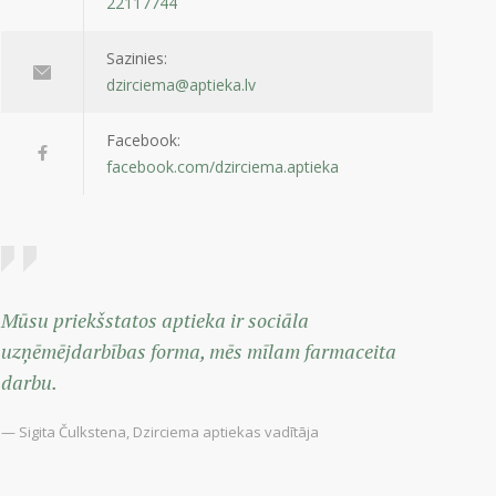
22117744
Sazinies:
dzirciema@aptieka.lv
Facebook:
facebook.com/dzirciema.aptieka
Mūsu priekšstatos aptieka ir sociāla
uzņēmējdarbības forma, mēs mīlam farmaceita
darbu.
— Sigita Čulkstena, Dzirciema aptiekas vadītāja