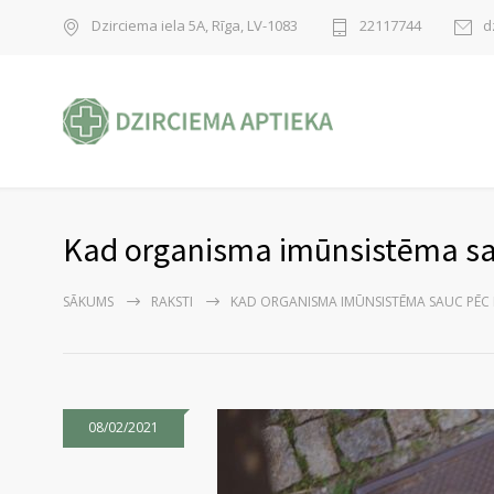
Dzirciema iela 5A, Rīga, LV-1083
22117744
d
Kad organisma imūnsistēma sau
SĀKUMS
RAKSTI
KAD ORGANISMA IMŪNSISTĒMA SAUC PĒC 
08/02/2021