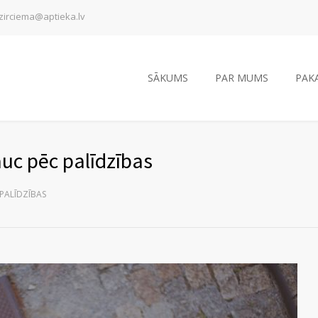
zirciema@aptieka.lv
SĀKUMS
PAR MUMS
PAK
c pēc palīdzības
PALĪDZĪBAS