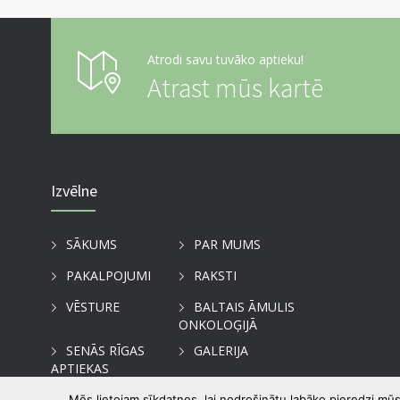
Atrodi savu tuvāko aptieku!
Atrast mūs kartē
Izvēlne
SĀKUMS
PAR MUMS
PAKALPOJUMI
RAKSTI
VĒSTURE
BALTAIS ĀMULIS
ONKOLOĢIJĀ
SENĀS RĪGAS
GALERIJA
APTIEKAS
KONTAKTI
Mēs lietojam sīkdatnes, lai nodrošinātu labāko pieredzi mūs