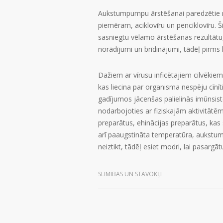
Aukstumpumpu ārstēšanai paredzētie me
piemēram, aciklovīru un penciklovīru. Š
sasniegtu vēlamo ārstēšanas rezultātu, p
norādījumi un brīdinājumi, tādēļ pirms li
Dažiem ar vīrusu inficētajiem cilvēkie
kas liecina par organisma nespēju cīnīt
gadījumos jācenšas palielinās imūnsist
nodarbojoties ar fiziskajām aktivitātēm
preparātus, ehinācijas preparātus, kas
arī paaugstināta temperatūra, aukstum
neiztikt, tādēļ esiet modri, lai pasargāt
SLIMĪBAS UN STĀVOKĻI