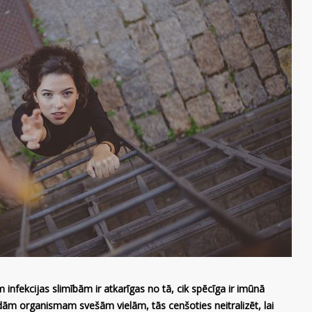
fekcijas slimībām ir atkarīgas no tā, cik spēcīga ir imūnā
dām organismam svešām vielām, tās cenšoties neitralizēt, lai