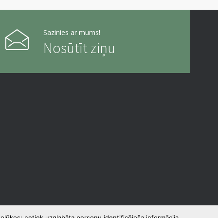
Sazinies ar mums!
Nosūtīt ziņu
olūkos; netiek uzglabāta personu identificējoša informācija.