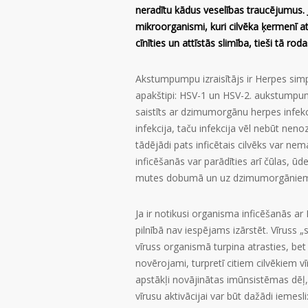
neradītu kādus veselības traucējumus. J
mikroorganismi, kuri cilvēka ķermenī a
cīnīties un attīstās slimība, tieši tā r
Akstumpumpu izraisītājs ir Herpes simple
apakštipi: HSV-1 un HSV-2. aukstumpump
saistīts ar dzimumorgānu herpes infekci
infekcija, taču infekcija vēl nebūt neno
tādējādi pats inficētais cilvēks var ne
inficēšanās var parādīties arī čūlas, ū
mutes dobumā un uz dzimumorgānie
Ja ir notikusi organisma inficēšanās ar 
pilnībā nav iespējams izārstēt. Vīruss 
vīruss organismā turpina atrasties, bet 
novērojami, turpretī citiem cilvēkiem v
apstākļi novājinātas imūnsistēmas dēļ
vīrusu aktivācijai var būt dažādi iemes