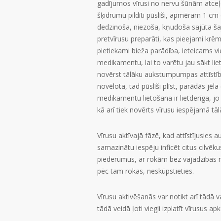
gadījumos vīrusi no nervu šūnām atceļ
šķidrumu pildīti pūslīši, apmēram 1 cm
dedzinoša, niezoša, kņudoša sajūta šajā
pretvīrusu preparāti, kas pieejami krē
pietiekami bieža parādība, ieteicams v
medikamentu, lai to varētu jau sākt li
novērst tālāku aukstumpumpas attīstību
novēlota, tad pūslīši plīst, parādās jēla
medikamentu lietošana ir lietderīga, j
kā arī tiek novērts vīrusu iespējamā tālākā
Vīrusu aktīvajā fāzē, kad attīstījusies 
samazinātu iespēju inficēt citus cilvē
piederumus, ar rokām bez vajadzības ne
pēc tam rokas, neskūpstieties.
Vīrusu aktivēšanās var notikt arī tādā 
tādā veidā ļoti viegli izplatīt vīrusus ap