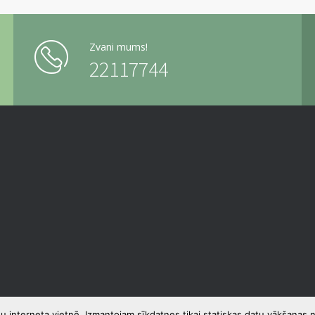
Zvani mums!
22117744
u interneta vietnē. Izmantojam sīkdatnes tikai statiskas datu vākšanas n