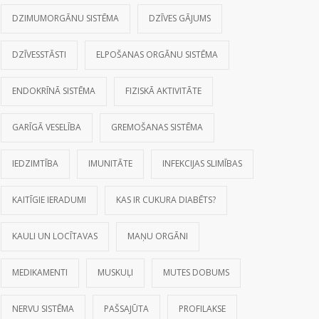
DZIMUMORGĀNU SISTĒMA
DZĪVES GĀJUMS
DZĪVESSTĀSTI
ELPOŠANAS ORGĀNU SISTĒMA
ENDOKRĪNĀ SISTĒMA
FIZISKĀ AKTIVITĀTE
GARĪGĀ VESELĪBA
GREMOŠANAS SISTĒMA
IEDZIMTĪBA
IMUNITĀTE
INFEKCIJAS SLIMĪBAS
KAITĪGIE IERADUMI
KAS IR CUKURA DIABĒTS?
KAULI UN LOCĪTAVAS
MAŅU ORGĀNI
MEDIKAMENTI
MUSKUĻI
MUTES DOBUMS
NERVU SISTĒMA
PAŠSAJŪTA
PROFILAKSE