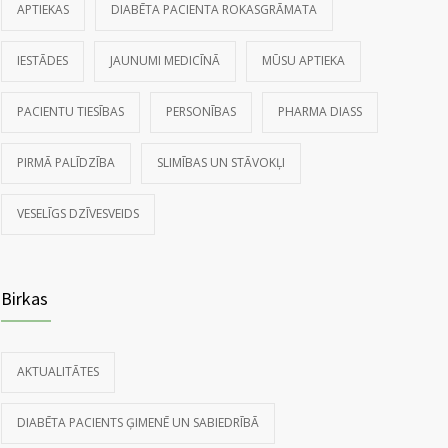
APTIEKAS
DIABĒTA PACIENTA ROKASGRĀMATA
IESTĀDES
JAUNUMI MEDICĪNĀ
MŪSU APTIEKA
PACIENTU TIESĪBAS
PERSONĪBAS
PHARMA DIASS
PIRMĀ PALĪDZĪBA
SLIMĪBAS UN STĀVOKĻI
VESELĪGS DZĪVESVEIDS
Birkas
AKTUALITĀTES
DIABĒTA PACIENTS ĢIMENĒ UN SABIEDRĪBĀ