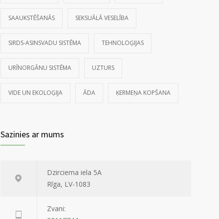
SAAUKSTĒŠANĀS
SEKSUĀLĀ VESELĪBA
SIRDS-ASINSVADU SISTĒMA
TEHNOLOĢIJAS
URĪNORGĀNU SISTĒMA
UZTURS
VIDE UN EKOLOĢIJA
ĀDA
ĶERMEŅA KOPŠANA
Sazinies ar mums
Dzirciema iela 5A
Rīga, LV-1083
Zvani: