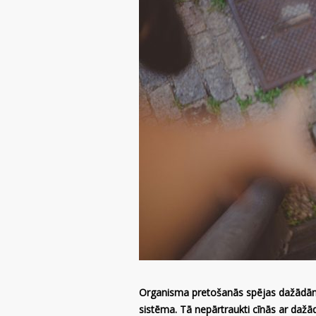
Organisma pretošanās spējas dažādām in
sistēma. Tā nepārtraukti cīnās ar dažā