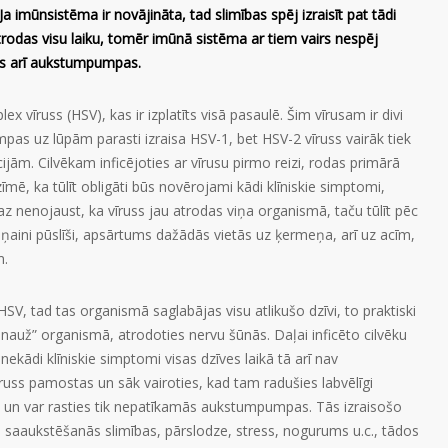
a imūnsistēma ir novājināta, tad slimības spēj izraisīt pat tādi
trodas visu laiku, tomēr imūnā sistēma ar tiem vairs nespēj
odas arī aukstumpumpas.
x vīruss (HSV), kas ir izplatīts visā pasaulē. Šim vīrusam ir divi
as uz lūpām parasti izraisa HSV-1, bet HSV-2 vīruss vairāk tiek
jām. Cilvēkam inficējoties ar vīrusu pirmo reizi, rodas primārā
zīmē, ka tūlīt obligāti būs novērojami kādi klīniskie simptomi,
maz nenojaust, ka vīruss jau atrodas viņa organismā, taču tūlīt pēc
deņaini pūslīši, apsārtums dažādās vietās uz ķermeņa, arī uz acīm,
m.
HSV, tad tas organismā saglabājas visu atlikušo dzīvi, to praktiski
„snauž” organismā, atrodoties nervu šūnās. Daļai inficēto cilvēku
nekādi klīniskie simptomi visas dzīves laikā tā arī nav
īruss pamostas un sāk vairoties, kad tam radušies labvēlīgi
, un var rasties tik nepatīkamās aukstumpumpas. Tās izraisošo
li: saaukstēšanās slimības, pārslodze, stress, nogurums u.c., tādos