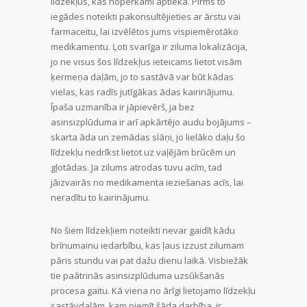
līdzekļus, kas nopērkami aptiekā. Pirms to
iegādes noteikti pakonsultējieties ar ārstu vai
farmaceitu, lai izvēlētos jums vispiemērotāko
medikamentu. Ļoti svarīga ir ziluma lokalizācija,
jo ne visus šos līdzekļus ieteicams lietot visām
ķermeņa daļām, jo to sastāvā var būt kādas
vielas, kas radīs jutīgākas ādas kairinājumu.
Īpaša uzmanība ir jāpievērš, ja bez
asinsizplūduma ir arī apkārtējo audu bojājums –
skarta āda un zemādas slāņi, jo lielāko daļu šo
līdzekļu nedrīkst lietot uz vaļējām brūcēm un
gļotādas. Ja zilums atrodas tuvu acīm, tad
jāizvairās no medikamenta ieziešanas acīs, lai
neradītu to kairinājumu.
No šiem līdzekļiem noteikti nevar gaidīt kādu
brīnumainu iedarbību, kas ļaus izzust zilumam
pāris stundu vai pat dažu dienu laikā. Visbiežāk
tie paātrinās asinsizplūduma uzsūkšanās
procesa gaitu. Kā viena no ārīgi lietojamo līdzekļu
sastāvdaļām, kam piemīt šāda darbība, ir