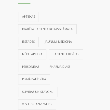
APTIEKAS
DIABĒTA PACIENTA ROKASGRĀMATA
IESTĀDES
JAUNUMI MEDICĪNĀ
MŪSU APTIEKA
PACIENTU TIESĪBAS
PERSONĪBAS
PHARMA DIASS
PIRMĀ PALĪDZĪBA
SLIMĪBAS UN STĀVOKĻI
VESELĪGS DZĪVESVEIDS