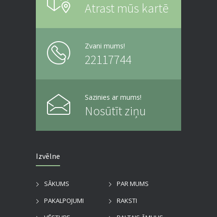
Atrast mūs kartē
Zvani mums!
22117744
Sazinies ar mums!
Nosūtīt ziņu
Izvēlne
SĀKUMS
PAR MUMS
PAKALPOJUMI
RAKSTI