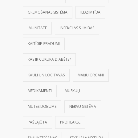
GREMOŠANAS SISTĒMA
IEDZIMTĪBA
IMUNITĀTE
INFEKCIJAS SLIMĪBAS
KAITĪGIE IERADUMI
KAS IR CUKURA DIABĒTS?
KAULI UN LOCĪTAVAS
MAŅU ORGĀNI
MEDIKAMENTI
MUSKUĻI
MUTES DOBUMS
NERVU SISTĒMA
PAŠSAJŪTA
PROFILAKSE
SAAUKSTĒŠANĀS
SEKSUĀLĀ VESELĪBA