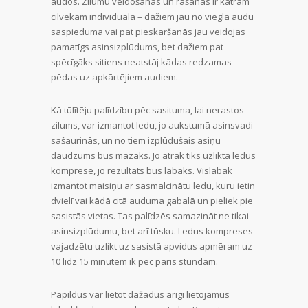
audos. Zilumu veidošanās un rašanās ir katram
cilvēkam individuāla – dažiem jau no viegla audu
saspieduma vai pat pieskaršanās jau veidojas
pamatīgs asinsizplūdums, bet dažiem pat
spēcīgāks sitiens neatstāj kādas redzamas
pēdas uz apkārtējiem audiem.
Kā tūlītēju palīdzību pēc sasituma, lai nerastos
zilums, var izmantot ledu, jo aukstumā asinsvadi
sašaurinās, un no tiem izplūdušais asiņu
daudzums būs mazāks. Jo ātrāk tiks uzlikta ledus
komprese, jo rezultāts būs labāks. Vislabāk
izmantot maisiņu ar sasmalcinātu ledu, kuru ietin
dvielī vai kādā citā auduma gabalā un pieliek pie
sasistās vietas. Tas palīdzēs samazināt ne tikai
asinsizplūdumu, bet arī tūsku. Ledus kompreses
vajadzētu uzlikt uz sasistā apvidus apmēram uz
10 līdz 15 minūtēm ik pēc pāris stundām.
Papildus var lietot dažādus ārīgi lietojamus