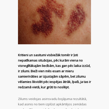
Kritieni un sasitumi visbiežāk tomēr ir ļoti
nepatīkamas situācijas, pēc kurām viena no
visneglītākajām liecībām, kas gan pēc laika izzūd,
ir zilumi. Bieži vien mēs esam ar mieru
samierināties ar izjustajām sāpēm, bet zilumu
vēlamies likvidēt pēc iespējas ātrāk, īpaši, ja tas ir
redzamā vietā, kur grūti to noslēpt.
Zilums veidojas asinsvadu bojājuma rezultātā,
kad asinis no tiem izplūst apkārtējos zemādas