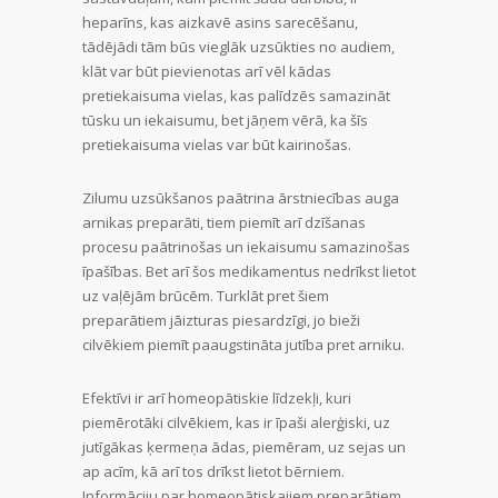
heparīns, kas aizkavē asins sarecēšanu,
tādējādi tām būs vieglāk uzsūkties no audiem,
klāt var būt pievienotas arī vēl kādas
pretiekaisuma vielas, kas palīdzēs samazināt
tūsku un iekaisumu, bet jāņem vērā, ka šīs
pretiekaisuma vielas var būt kairinošas.
Zilumu uzsūkšanos paātrina ārstniecības auga
arnikas preparāti, tiem piemīt arī dzīšanas
procesu paātrinošas un iekaisumu samazinošas
īpašības. Bet arī šos medikamentus nedrīkst lietot
uz vaļējām brūcēm. Turklāt pret šiem
preparātiem jāizturas piesardzīgi, jo bieži
cilvēkiem piemīt paaugstināta jutība pret arniku.
Efektīvi ir arī homeopātiskie līdzekļi, kuri
piemērotāki cilvēkiem, kas ir īpaši alerģiski, uz
jutīgākas ķermeņa ādas, piemēram, uz sejas un
ap acīm, kā arī tos drīkst lietot bērniem.
Informāciju par homeopātiskajiem preparātiem