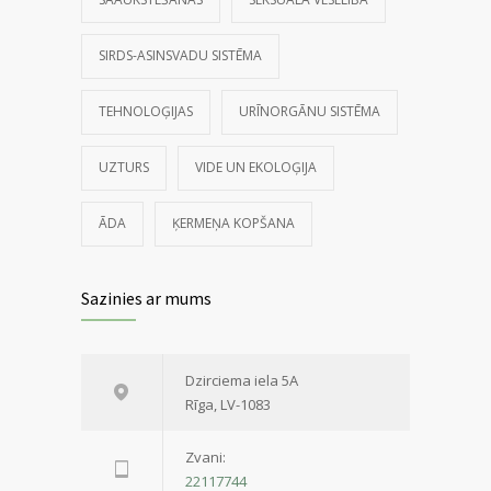
SIRDS-ASINSVADU SISTĒMA
TEHNOLOĢIJAS
URĪNORGĀNU SISTĒMA
UZTURS
VIDE UN EKOLOĢIJA
ĀDA
ĶERMEŅA KOPŠANA
Sazinies ar mums
Dzirciema iela 5A
Rīga, LV-1083
Zvani:
22117744