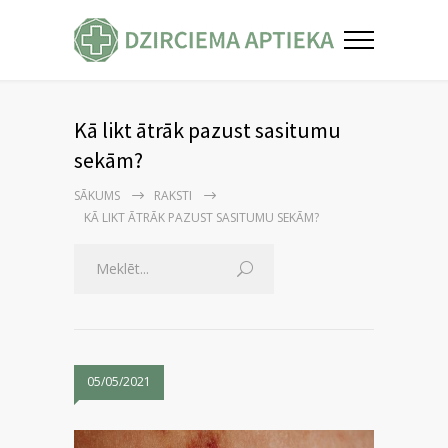
Kā likt ātrāk pazust sasitumu
sekām?
SĀKUMS
RAKSTI
KĀ LIKT ĀTRĀK PAZUST SASITUMU SEKĀM?
05/05/2021