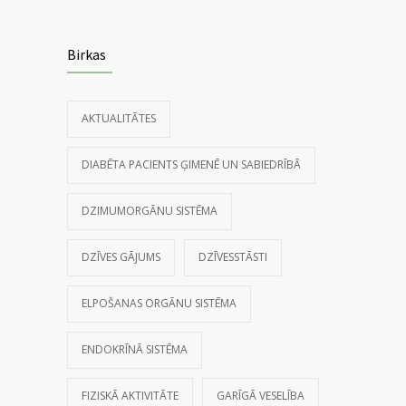
Birkas
AKTUALITĀTES
DIABĒTA PACIENTS ĢIMENĒ UN SABIEDRĪBĀ
DZIMUMORGĀNU SISTĒMA
DZĪVES GĀJUMS
DZĪVESSTĀSTI
ELPOŠANAS ORGĀNU SISTĒMA
ENDOKRĪNĀ SISTĒMA
FIZISKĀ AKTIVITĀTE
GARĪGĀ VESELĪBA