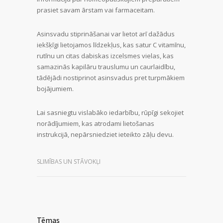
prasiet savam ārstam vai farmaceitam.
Asinsvadu stiprināšanai var lietot arī dažādus
iekšķīgi lietojamos līdzekļus, kas satur C vitamīnu,
rutīnu un citas dabiskas izcelsmes vielas, kas
samazinās kapilāru trauslumu un caurlaidību,
tādējādi nostiprinot asinsvadus pret turpmākiem
bojājumiem.
Lai sasniegtu vislabāko iedarbību, rūpīgi sekojiet
norādījumiem, kas atrodami lietošanas
instrukcijā, nepārsniedziet ieteikto zāļu devu.
SLIMĪBAS UN STĀVOKĻI
Tēmas