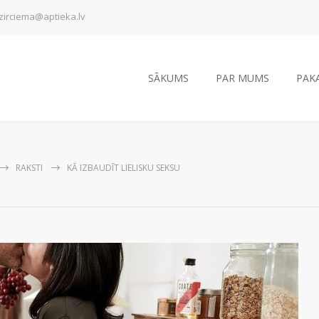
zirciema@aptieka.lv
SĀKUMS
PAR MUMS
PAK
RAKSTI
KĀ IZBAUDĪT LIELISKU SEKSU