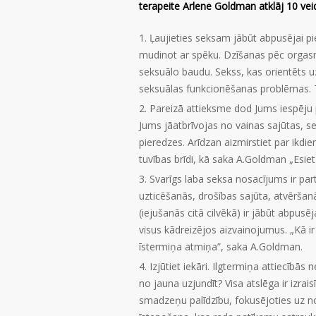
terapeite Arlene Goldman atklāj 10 veid
Ļaujieties seksam jābūt abpusējai pi
mudinot ar spēku. Dzīšanas pēc orgas
seksuālo baudu. Sekss, kas orientēts uz
seksuālas funkcionēšanas problēmas. T
Pareizā attieksme dod Jums iespēju 
Jums jāatbrīvojas no vainas sajūtas, 
pieredzes. Arīdzan aizmirstiet par ikdi
tuvības brīdi, kā saka A.Goldman „Esiet
Svarīgs laba seksa nosacījums ir par
uzticēšanās, drošības sajūta, atvēršan
(iejušanās citā cilvēkā) ir jābūt abpusēja
visus kādreizējos aizvainojumus. „Kā ir
īstermiņa atmiņa”, saka A.Goldman.
Izjūtiet iekāri. Ilgtermiņa attiecībās
no jauna uzjundīt? Visa atslēga ir izrais
smadzeņu palīdzību, fokusējoties uz n