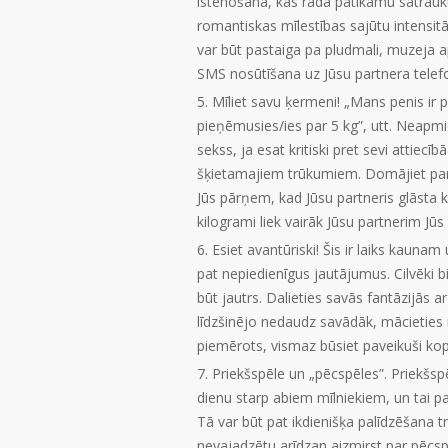
īstenošana, kas rada patīkamu satrauk
romantiskas mīlestības sajūtu intensit
var būt pastaiga pa pludmali, muzeja 
SMS nosūtīšana uz Jūsu partnera telefo
Mīliet savu ķermeni! „Mans penis ir 
pieņēmusies/ies par 5 kg”, utt. Neapmie
sekss, ja esat kritiski pret sevi attiec
šķietamajiem trūkumiem. Domājiet par 
Jūs pārņem, kad Jūsu partneris glāsta k
kilogrami liek vairāk Jūsu partnerim Jūs 
Esiet avantūriski! Šis ir laiks kau
pat nepiedienīgus jautājumus. Cilvēki b
būt jautrs. Dalieties savās fantāzijās a
līdzšinējo nedaudz savādāk, mācieties n
piemērots, vismaz būsiet paveikuši kop
Priekšspēle un „pēcspēles”. Priekšspē
dienu starp abiem mīlniekiem, un tai pa
Tā var būt pat ikdienišķa palīdzēšana t
nevajadzētu arīdzan aizmirst par pēcspēl