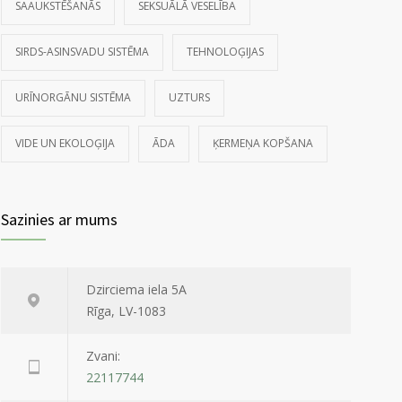
SAAUKSTĒŠANĀS
SEKSUĀLĀ VESELĪBA
SIRDS-ASINSVADU SISTĒMA
TEHNOLOĢIJAS
URĪNORGĀNU SISTĒMA
UZTURS
VIDE UN EKOLOĢIJA
ĀDA
ĶERMEŅA KOPŠANA
Sazinies ar mums
Dzirciema iela 5A
Rīga, LV-1083
Zvani:
22117744