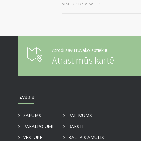
VESELĪGS DZĪVESVEIDS
Atrodi savu tuvāko aptieku!
Atrast mūs kartē
Izvēlne
SĀKUMS
PAR MUMS
PAKALPOJUMI
RAKSTI
VĒSTURE
BALTAIS ĀMULIS