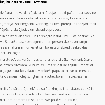
us, kā iegūt seksuālu svētlaimi.
ekrišanai, ne vardarbīgai, tam jāļaujas notikt pašam par sevi, ne
ma sasniegšanas rada lieku sasprindzinājumu, kas mazina
 „mērķa” sasniegšanu, var beigties tieši pretēji un tādejādi radīt
āpēc relaksējieties un izbaudiet procesu.
pilnībā izbaudīt seksu un tā sniegto baudījumu. Tas nozīmē, ka
sevis šaustīšanas, nosodījumiem un personisko neveiksmju
enas pienākumiem un esiet pilnībā gatavi izbaudīt seksuālās
 šeit un tagad”.
tnerattiecības, kurās ir saskaņa ar otru cilvēku, komunicēšana,
ās otram cilvēkam, kurš vēlas Jums sniegt labsajūtu. Empātijai
i. Ja Jūs kaut ko vēlaties, vienkārši pajautājiet, un aizmirstiet
 teicis mans kolēģis: Ilgtermiņa attiecībām ir nepieciešama
 nereti zūd sākotnējo iekāres sajūtu ķīmijas intensitāte, bet kā to
īt sevī sajūtas, kas rada iekāri, kas savukārt ir īstenojams ar
oteiktām domām un sajūtām. Var palīdzēt jaunu ideju