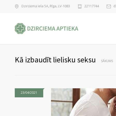
Dzirciema iela 5A, Rīga, LV-1083
22117744
d
Kā izbaudīt lielisku seksu
SĀKUMS
23/04/2021