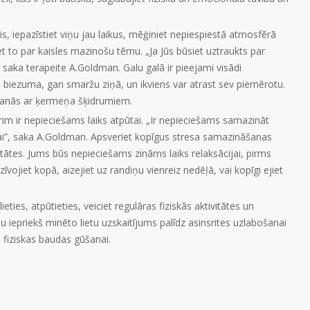
is, iepazīstiet viņu jau laikus, mēģiniet nepiespiestā atmosfērā
t to par kaisles mazinošu tēmu. „Ja Jūs būsiet uztraukts par
 saka terapeite A.Goldman. Galu galā ir pieejami visādi
an biezuma, gan smaržu ziņā, un ikviens var atrast sev piemērotu.
īšanās ar ķermeņa šķidrumiem.
rim ir nepieciešams laiks atpūtai. „Ir nepieciešams samazināt
tai”, saka A.Goldman. Apsveriet kopīgus stresa samazināšanas
itātes. Jums būs nepieciešams zināms laiks relaksācijai, pirms
īvojiet kopā, aizejiet uz randiņu vienreiz nedēļā, vai kopīgi ejiet
ieties, atpūtieties, veiciet regulāras fiziskās aktivitātes un
su iepriekš minēto lietu uzskaitījums palīdz asinsrites uzlabošanai
rs fiziskas baudas gūšanai.