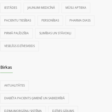
IESTĀDES
JAUNUMI MEDICĪNĀ
MŪSU APTIEKA
PACIENTU TIESĪBAS
PERSONĪBAS
PHARMA DIASS
PIRMĀ PALĪDZĪBA
SLIMĪBAS UN STĀVOKĻI
VESELĪGS DZĪVESVEIDS
Birkas
AKTUALITĀTES
DIABĒTA PACIENTS ĢIMENĒ UN SABIEDRĪBĀ
DZIMUMORGĀNU SISTĒMA
DZĪVES GĀJUMS