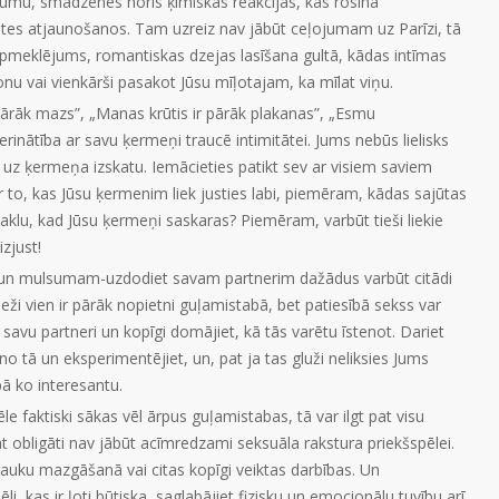
umu, smadzenēs noris ķīmiskas reakcijas, kas rosina
ātes atjaunošanos. Tam uzreiz nav jābūt ceļojumam uz Parīzi, tā
apmeklējums, romantiskas dzejas lasīšana gultā, kādas intīmas
nu vai vienkārši pasakot Jūsu mīļotajam, ka mīlat viņu.
pārāk mazs”, „Manas krūtis ir pārāk plakanas”, „Esmu
rinātība ar savu ķermeņi traucē intimitātei. Jums nebūs lielisks
ībā uz ķermeņa izskatu. Iemācieties patikt sev ar visiem saviem
to, kas Jūsu ķermenim liek justies labi, piemēram, kādas sajūtas
aklu, kad Jūsu ķermeņi saskaras? Piemēram, varbūt tieši liekie
izjust!
nam un mulsumam-uzdodiet savam partnerim dažādus varbūt citādi
ieži vien ir pārāk nopietni guļamistabā, bet patiesībā sekss var
r savu partneri un kopīgi domājiet, kā tās varētu īstenot. Dariet
o tā un eksperimentējiet, un, pat ja tas gluži neliksies Jums
ā ko interesantu.
le faktiski sākas vēl ārpus guļamistabas, tā var ilgt pat visu
t obligāti nav jābūt acīmredzami seksuāla rakstura priekšspēlei.
rauku mazgāšanā vai citas kopīgi veiktas darbības. Un
i, kas ir ļoti būtiska, saglabājiet fizisku un emocionālu tuvību arī