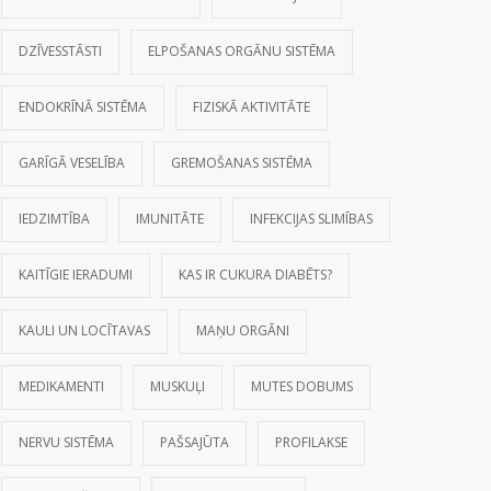
DZĪVESSTĀSTI
ELPOŠANAS ORGĀNU SISTĒMA
ENDOKRĪNĀ SISTĒMA
FIZISKĀ AKTIVITĀTE
GARĪGĀ VESELĪBA
GREMOŠANAS SISTĒMA
IEDZIMTĪBA
IMUNITĀTE
INFEKCIJAS SLIMĪBAS
KAITĪGIE IERADUMI
KAS IR CUKURA DIABĒTS?
KAULI UN LOCĪTAVAS
MAŅU ORGĀNI
MEDIKAMENTI
MUSKUĻI
MUTES DOBUMS
NERVU SISTĒMA
PAŠSAJŪTA
PROFILAKSE