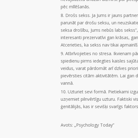
pēc mīlēšanās.
Drošs sekss. Ja Jums ir jauns partner
parunāt par drošu seksu, un neuzskatie
seksa drošību, Jums nebūs labs sekss”,
interesanti prezervatīvi gan krāsas, g
Atcerieties, ka sekss nav tikai apmain
Atbrīvojieties no stresa. Ikvienam pā
spiedienu pirms iedegties kaisles sajū
veidus, varat pārdomāt arī dzīves prior
pievērsties citām aktivitātēm. Lai gan dz
vannā.
Uzturiet sevi formā. Pietiekami izgul
uzņemiet pilnvērtīgu uzturu. Faktiski vi
ģenitālijās, kas ir sevišķi svarīgs fakto
Avots: „Psychology Today”