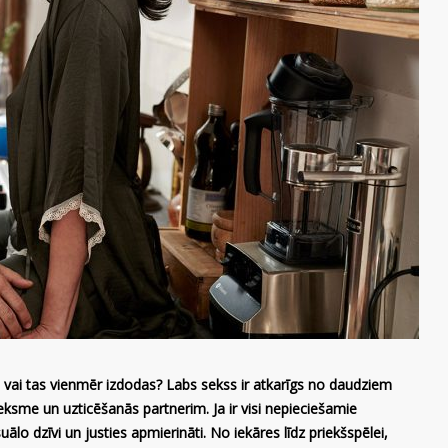
bet vai tas vienmēr izdodas? Labs sekss ir atkarīgs no daudziem
ksme un uzticēšanās partnerim. Ja ir visi nepieciešamie
lo dzīvi un justies apmierināti. No iekāres līdz priekšspēlei,