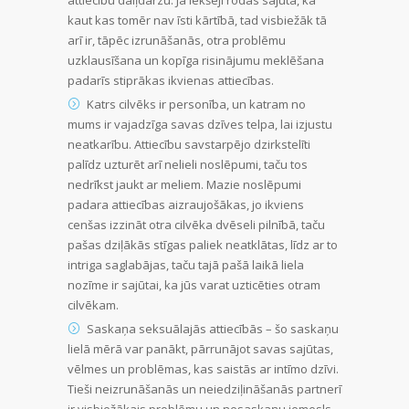
kaut kas tomēr nav īsti kārtībā, tad visbiežāk tā
arī ir, tāpēc izrunāšanās, otra problēmu
uzklausīšana un kopīga risinājumu meklēšana
padarīs stiprākas ikvienas attiecības.
Katrs cilvēks ir personība, un katram no
mums ir vajadzīga savas dzīves telpa, lai izjustu
neatkarību. Attiecību savstarpējo dzirkstelīti
palīdz uzturēt arī nelieli noslēpumi, taču tos
nedrīkst jaukt ar meliem. Mazie noslēpumi
padara attiecības aizraujošākas, jo ikviens
cenšas izzināt otra cilvēka dvēseli pilnībā, taču
pašas dziļākās stīgas paliek neatklātas, līdz ar to
intriga saglabājas, taču tajā pašā laikā liela
nozīme ir sajūtai, ka jūs varat uzticēties otram
cilvēkam.
Saskaņa seksuālajās attiecībās – šo saskaņu
lielā mērā var panākt, pārrunājot savas sajūtas,
vēlmes un problēmas, kas saistās ar intīmo dzīvi.
Tieši neizrunāšanās un neiedziļināšanās partnerī
ir visbiežākais problēmu un nesaskaņu iemesls.