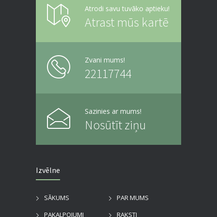
Atrodi savu tuvāko aptieku!
Atrast mūs kartē
Zvani mums!
22117744
Sazinies ar mums!
Nosūtīt ziņu
Izvēlne
SĀKUMS
PAR MUMS
PAKALPOJUMI
RAKSTI