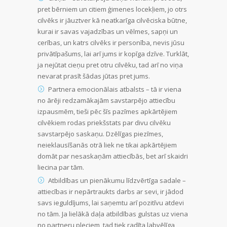
pret bērniem un citiem ģimenes locekļiem, jo otrs
cilvēks ir jāuztver kā neatkarīga cilvēciska būtne,
kurai ir savas vajadzības un vēlmes, sapņi un
cerības, un katrs cilvēks ir personība, nevis jūsu
privātīpašums, lai arī jums ir kopīga dzīve. Turklāt,
ja nejūtat cieņu pret otru cilvēku, tad arī no viņa
nevarat prasīt šādas jūtas pret jums.
Partnera emocionālais atbalsts – tā ir viena
no ārēji redzamākajām savstarpējo attiecību
izpausmēm, tieši pēc šīs pazīmes apkārtējiem
cilvēkiem rodas priekšstats par divu cilvēku
savstarpējo saskaņu. Dzēlīgas piezīmes,
neieklausīšanās otrā liek ne tikai apkārtējiem
domāt par nesaskaņām attiecībās, bet arī skaidri
liecina par tām.
Atbildības un pienākumu līdzvērtīga sadale –
attiecības ir nepārtraukts darbs ar sevi, ir jādod
savs ieguldījums, lai saņemtu arī pozitīvu atdevi
no tām. Ja lielākā daļa atbildības gulstas uz viena
no partneru pleciem, tad tiek radīta labvēlīga