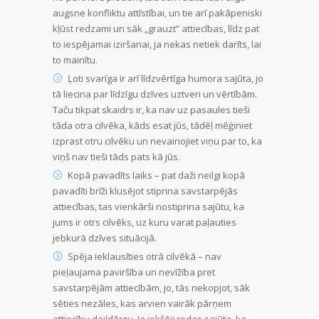
augsne konfliktu attīstībai, un tie arī pakāpeniski
kļūst redzami un sāk „grauzt” attiecības, līdz pat
to iespējamai iziršanai, ja nekas netiek darīts, lai
to mainītu.
Ļoti svarīga ir arī līdzvērtīga humora sajūta, jo
tā liecina par līdzīgu dzīves uztveri un vērtībām.
Taču tikpat skaidrs ir, ka nav uz pasaules tieši
tāda otra cilvēka, kāds esat jūs, tādēļ mēģiniet
izprast otru cilvēku un nevainojiet viņu par to, ka
viņš nav tieši tāds pats kā jūs.
Kopā pavadīts laiks – pat daži neilgi kopā
pavadīti brīži klusējot stiprina savstarpējās
attiecības, tas vienkārši nostiprina sajūtu, ka
jums ir otrs cilvēks, uz kuru varat paļauties
jebkurā dzīves situācijā.
Spēja ieklausīties otrā cilvēkā – nav
pieļaujama paviršība un nevīžība pret
savstarpējām attiecībām, jo, tās nekopjot, sāk
sēties nezāles, kas arvien vairāk pārņem
attiecību daiļdārzu. Ja iekšēji rodas sajūta, ka