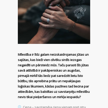
Mīlestība ir līdz galam neizskaidrojamas jūtas un
sajūtas, kas bieži vien cilvēku sirdīs iezogas
negaidīti un pārsteidz mūs. Taču parasti šīs jūtas
savā attīstībā ir pakāpeniskas un augošas,
pirmajā mirklī tās liedz pat saredzēt lietu īsto
būtību, tās apreibina prātu un nepakļaujas
loģiskas likumiem, kādas pazīmes tad liecina par
attiecībām, kas balstītas uz savstarpēju mīlestību
nevis tikai pieķeršanos un mirkļa iespaidu?
Cieņa – savstarpēja cieņa vienam pret otru,