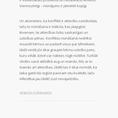
Viennozīmīgi – risinājums ir jāmeklē kopīgi.
Un atcerieties, ka konflikti ir attiecību sastāvdaļa,
taču to risināšana ir māksla, kas jāapgūst
ikvienam, lai attiecības būtu saskanīgas un
uzticības pilnas. Konfliktu risināšanā nedrīkst
iesaistīt bērnus un padarīt viņus par ķīlniekiem,
tādā veidā jūs tikai graujiet bērnu uzticību jums,
kuru vēlāk dzīvē var nākties rūgti nožēlot. Turklāt
cilvēks savā attīstībā aug un mainās, līdz ar to
mainās arī attiecības, tādēļ tas ir tikai normāli, ka
laika gaitā tās iegūst pavisam citu kvalitāti, taču
mīlestībai jau tādēļ zust nevajadzētu.
VESELĪGS DZĪVESVEIDS