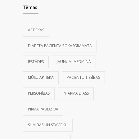
Tēmas
APTIEKAS
DIABĒTA PACIENTA ROKASGRĀMATA
IESTĀDES
JAUNUMI MEDICĪNĀ
MŪSU APTIEKA
PACIENTU TIESĪBAS
PERSONĪBAS
PHARMA DIASS
PIRMĀ PALĪDZĪBA
SLIMĪBAS UN STĀVOKĻI