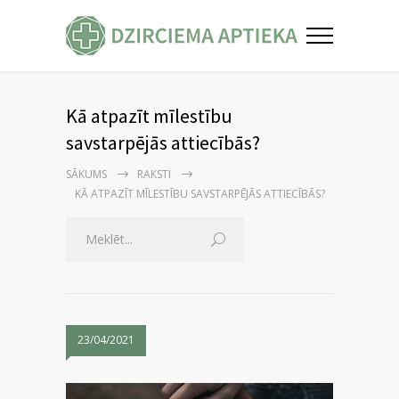
Kā atpazīt mīlestību
savstarpējās attiecībās?
SĀKUMS
RAKSTI
KĀ ATPAZĪT MĪLESTĪBU SAVSTARPĒJĀS ATTIECĪBĀS?
23/04/2021