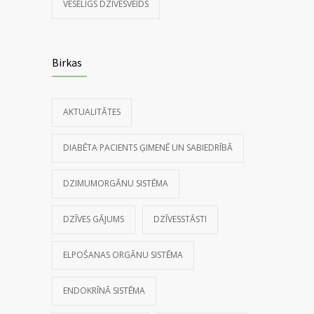
VESELĪGS DZĪVESVEIDS
Birkas
AKTUALITĀTES
DIABĒTA PACIENTS ĢIMENĒ UN SABIEDRĪBĀ
DZIMUMORGĀNU SISTĒMA
DZĪVES GĀJUMS
DZĪVESSTĀSTI
ELPOŠANAS ORGĀNU SISTĒMA
ENDOKRĪNĀ SISTĒMA