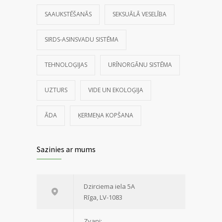
SAAUKSTĒŠANĀS
SEKSUĀLĀ VESELĪBA
SIRDS-ASINSVADU SISTĒMA
TEHNOLOĢIJAS
URĪNORGĀNU SISTĒMA
UZTURS
VIDE UN EKOLOĢIJA
ĀDA
ĶERMEŅA KOPŠANA
Sazinies ar mums
Dzirciema iela 5A
Rīga, LV-1083
Zvani: