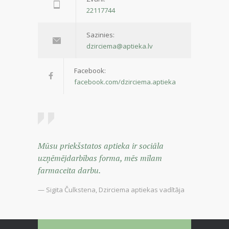
22117744
Sazinies:
dzirciema@aptieka.lv
Facebook:
facebook.com/dzirciema.aptieka
Mūsu priekšstatos aptieka ir sociāla
uzņēmējdarbības forma, mēs mīlam
farmaceita darbu.
— Sigita Čulkstena, Dzirciema aptiekas vadītāja