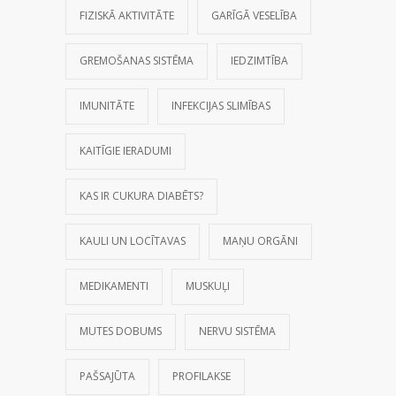
FIZISKĀ AKTIVITĀTE
GARĪGĀ VESELĪBA
GREMOŠANAS SISTĒMA
IEDZIMTĪBA
IMUNITĀTE
INFEKCIJAS SLIMĪBAS
KAITĪGIE IERADUMI
KAS IR CUKURA DIABĒTS?
KAULI UN LOCĪTAVAS
MAŅU ORGĀNI
MEDIKAMENTI
MUSKUĻI
MUTES DOBUMS
NERVU SISTĒMA
PAŠSAJŪTA
PROFILAKSE