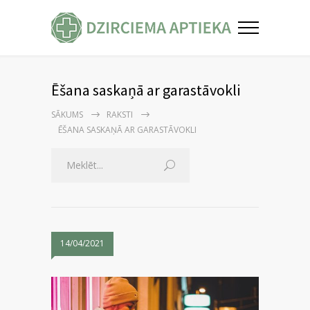
Ēšana saskaņā ar garastāvokli
SĀKUMS
RAKSTI
ĒŠANA SASKAŅĀ AR GARASTĀVOKLI
14/04/2021