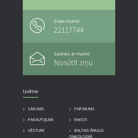
Zvani mums!
22117744
Sazinies ar mums!
Nosūtīt ziņu
Izvēlne
SĀKUMS
PAR MUMS
PAKALPOJUMI
RAKSTI
VĒSTURE
BALTAIS ĀMULIS
ONKOLOĢIJĀ