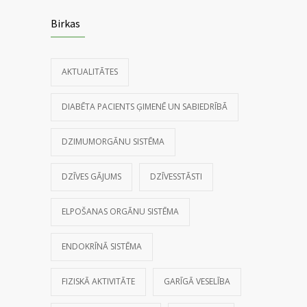
Birkas
AKTUALITĀTES
DIABĒTA PACIENTS ĢIMENĒ UN SABIEDRĪBĀ
DZIMUMORGĀNU SISTĒMA
DZĪVES GĀJUMS
DZĪVESSTĀSTI
ELPOŠANAS ORGĀNU SISTĒMA
ENDOKRĪNĀ SISTĒMA
FIZISKĀ AKTIVITĀTE
GARĪGĀ VESELĪBA