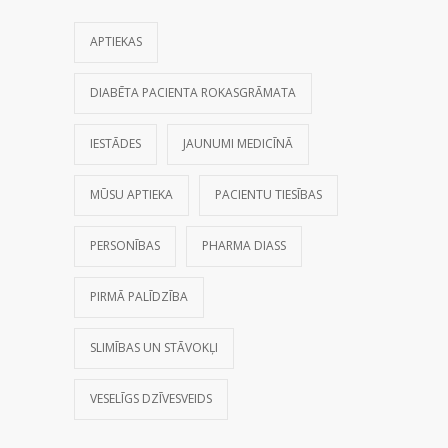
APTIEKAS
DIABĒTA PACIENTA ROKASGRĀMATA
IESTĀDES
JAUNUMI MEDICĪNĀ
MŪSU APTIEKA
PACIENTU TIESĪBAS
PERSONĪBAS
PHARMA DIASS
PIRMĀ PALĪDZĪBA
SLIMĪBAS UN STĀVOKĻI
VESELĪGS DZĪVESVEIDS