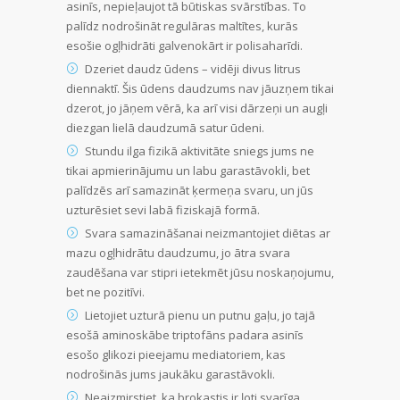
asinīs, nepieļaujot tā būtiskas svārstības. To
palīdz nodrošināt regulāras maltītes, kurās
esošie ogļhidrāti galvenokārt ir polisaharīdi.
Dzeriet daudz ūdens – vidēji divus litrus
diennaktī. Šis ūdens daudzums nav jāuzņem tikai
dzerot, jo jāņem vērā, ka arī visi dārzeņi un augļi
diezgan lielā daudzumā satur ūdeni.
Stundu ilga fizikā aktivitāte sniegs jums ne
tikai apmierinājumu un labu garastāvokli, bet
palīdzēs arī samazināt ķermeņa svaru, un jūs
uzturēsiet sevi labā fiziskajā formā.
Svara samazināšanai neizmantojiet diētas ar
mazu ogļhidrātu daudzumu, jo ātra svara
zaudēšana var stipri ietekmēt jūsu noskaņojumu,
bet ne pozitīvi.
Lietojiet uzturā pienu un putnu gaļu, jo tajā
esošā aminoskābe triptofāns padara asinīs
esošo glikozi pieejamu mediatoriem, kas
nodrošinās jums jaukāku garastāvokli.
Neaizmirstiet, ka brokastis ir ļoti svarīga