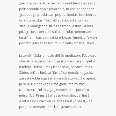
garumā, to viegli panākt ar produktiem, kas satur
polisaharīdu tipa ogļhidrātus, to var izdarīt ēdot
graudaugu produktus, pupas, ābolus, bumbierus
un citus augļus. Turpretī apēdot ēdienu, kas
strauji paaugstina glikozes līmeni asinīs (kūkas,
pīrāgi, čipsi), pēc tam sākot strādāt hormonam
insulīnam, kas samazina glikozes līmeni, drīz vien
pēc tam jutīsiet sagurumu un vēlmi nosnausties.
Ja tomēr kādu iemeslu dēļ šo mediatoru līdzsvara
stāvoklis organismā ir izjaukts kādu ārēju spēku
ietekmē, liekot jums justies slikti, neraizējieties.
Šādos brīžos bieži arī jūs sākat domāt, ka jauka
garastāvokļa atgūšanai vajadzētu kaut ko apēst.
Ja nejauka noskaņojuma gadījumā izjūtat
izsalkumu, tad to vajag remdēt, tikai jāievēro
mērenība. Pirms ēšanas padomājiet vai tiešām
esat izsalcis vai tikai vēlaties kaut ko ieēst, kas
pēc jūsu domām jums liktu justies labāk.