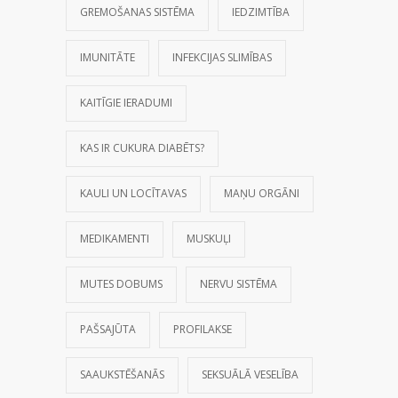
GREMOŠANAS SISTĒMA
IEDZIMTĪBA
IMUNITĀTE
INFEKCIJAS SLIMĪBAS
KAITĪGIE IERADUMI
KAS IR CUKURA DIABĒTS?
KAULI UN LOCĪTAVAS
MAŅU ORGĀNI
MEDIKAMENTI
MUSKUĻI
MUTES DOBUMS
NERVU SISTĒMA
PAŠSAJŪTA
PROFILAKSE
SAAUKSTĒŠANĀS
SEKSUĀLĀ VESELĪBA