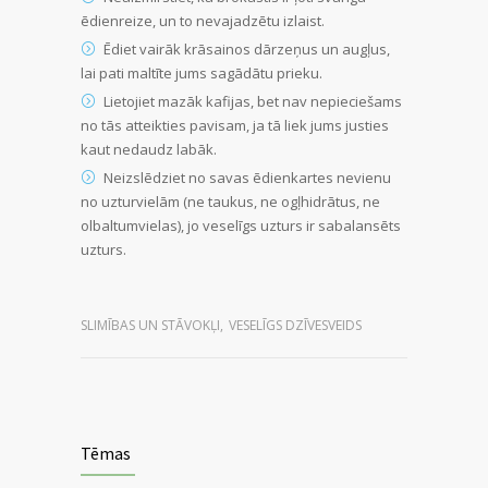
ēdienreize, un to nevajadzētu izlaist.
Ēdiet vairāk krāsainos dārzeņus un augļus,
lai pati maltīte jums sagādātu prieku.
Lietojiet mazāk kafijas, bet nav nepieciešams
no tās atteikties pavisam, ja tā liek jums justies
kaut nedaudz labāk.
Neizslēdziet no savas ēdienkartes nevienu
no uzturvielām (ne taukus, ne ogļhidrātus, ne
olbaltumvielas), jo veselīgs uzturs ir sabalansēts
uzturs.
SLIMĪBAS UN STĀVOKĻI
,
VESELĪGS DZĪVESVEIDS
Tēmas