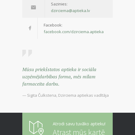
Sazinies:
dzirciema@aptieka.lv
Facebook:
facebook.com/dzirciema.aptieka
Mūsu priekšstatos aptieka ir sociāla
uzņēmējdarbības forma, mēs mīlam
farmaceita darbu.
— Sigita Čulkstena, Dzirciema aptiekas vadītāja
Atrodi savu tuvāko aptieku!
Atrast mūs kartē