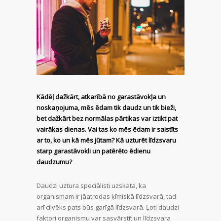
Kādēļ dažkārt, atkarībā no garastāvokļa un
noskaņojuma, mēs ēdam tik daudz un tik bieži,
bet dažkārt bez normālas pārtikas var iztikt pat
vairākas dienas. Vai tas ko mēs ēdam ir saistīts
ar to, ko un kā mēs jūtam? Kā uzturēt līdzsvaru
starp garastāvokli un patērēto ēdienu
daudzumu?
Daudzi uztura speciālisti uzskata, ka
organismam ir jāatrodas ķīmiskā līdzsvarā, tad
arī cilvēks pats būs garīgā līdzsvarā. Ļoti daudzi
faktori organismu var sasvārstīt un līdzsvara