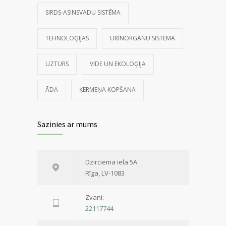
SIRDS-ASINSVADU SISTĒMA
TEHNOLOĢIJAS
URĪNORGĀNU SISTĒMA
UZTURS
VIDE UN EKOLOĢIJA
ĀDA
ĶERMEŅA KOPŠANA
Sazinies ar mums
Dzirciema iela 5A
Rīga, LV-1083
Zvani:
22117744