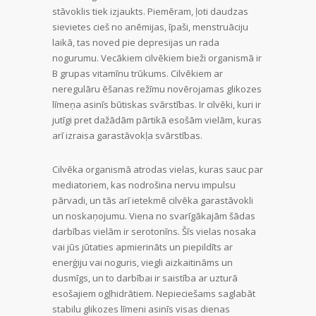
stāvoklis tiek izjaukts. Piemēram, ļoti daudzas
sievietes cieš no anēmijas, īpaši, menstruāciju
laikā, tas noved pie depresijas un rada
nogurumu. Vecākiem cilvēkiem bieži organismā ir
B grupas vitamīnu trūkums. Cilvēkiem ar
neregulāru ēšanas režīmu novērojamas glikozes
līmeņa asinīs būtiskas svārstības. Ir cilvēki, kuri ir
jutīgi pret dažādām pārtikā esošām vielām, kuras
arī izraisa garastāvokļa svārstības.
Cilvēka organismā atrodas vielas, kuras sauc par
mediatoriem, kas nodrošina nervu impulsu
pārvadi, un tās arī ietekmē cilvēka garastāvokli
un noskaņojumu. Viena no svarīgākajām šādas
darbības vielām ir serotonīns. Šīs vielas nosaka
vai jūs jūtaties apmierināts un piepildīts ar
enerģiju vai noguris, viegli aizkaitināms un
dusmīgs, un to darbībai ir saistība ar uzturā
esošajiem ogļhidrātiem. Nepieciešams saglabāt
stabilu glikozes līmeni asinīs visas dienas