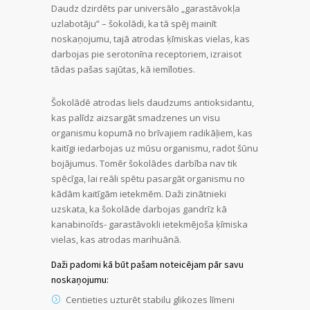
Daudz dzirdēts par universālo „garastāvokļa
uzlabotāju” – šokolādi, ka tā spēj mainīt
noskaņojumu, tajā atrodas ķīmiskas vielas, kas
darbojas pie serotonīna receptoriem, izraisot
tādas pašas sajūtas, kā iemīloties.
Šokolādē atrodas liels daudzums antioksidantu,
kas palīdz aizsargāt smadzenes un visu
organismu kopumā no brīvajiem radikāļiem, kas
kaitīgi iedarbojas uz mūsu organismu, radot šūnu
bojājumus. Tomēr šokolādes darbība nav tik
spēcīga, lai reāli spētu pasargāt organismu no
kādām kaitīgām ietekmēm. Daži zinātnieki
uzskata, ka šokolāde darbojas gandrīz kā
kanabinoīds- garastāvokli ietekmējoša ķīmiska
vielas, kas atrodas marihuānā.
Daži padomi kā būt pašam noteicējam pār savu
noskaņojumu:
Centieties uzturēt stabilu glikozes līmeni