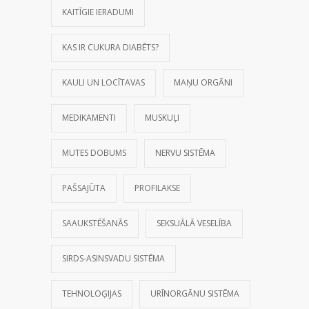
KAITĪGIE IERADUMI
KAS IR CUKURA DIABĒTS?
KAULI UN LOCĪTAVAS
MAŅU ORGĀNI
MEDIKAMENTI
MUSKUĻI
MUTES DOBUMS
NERVU SISTĒMA
PAŠSAJŪTA
PROFILAKSE
SAAUKSTĒŠANĀS
SEKSUĀLĀ VESELĪBA
SIRDS-ASINSVADU SISTĒMA
TEHNOLOĢIJAS
URĪNORGĀNU SISTĒMA