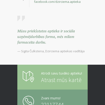
facebook.com/dzirciema.aptieka
Mūsu priekšstatos aptieka ir sociāla
uzņēmējdarbības forma, mēs mīlam
farmaceita darbu.
— Sigita Čulkstena, Dzirciema aptiekas vadītāja
Atrodi savu tuvāko aptieku!
Atrast mūs kartē
Zvani mums!
22117744