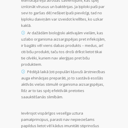
ēteriskajā eļļā atrodas savienojumi, kas spēj
iznīcināt vīrusus un baktērijas. Ja ķiploki paši par
sevi to garšas dēļ nešķiet īpaši pievilcīgi, tad no
ķiploku daiviņām var izveidot krellītes, ko uzkar
kaklā.
Ar dažādām bioloģiski aktīvajām vielām, kas
uzlabo organisma aizsargspējas pret infekcijām,
ir bagāts vēl viens dabas produkts – medus, arī
citi bišu produkti, taču tos droši drīkst lietot tikai
tie cilvēki, kuriem nav alerģijas pret bišu
produktiem.
Pēdējā laikā ļoti populāri kļuvuši ārstniecības
auga ehinācijas preparāti, jo to sastāvā esošās
aktīvās vielas stimulē organisma aizsargspējas,
līdz ar to tas spēj efektīvāk pretoties
saauktēšanās slimībām.
Ievērojot vispārīgos veselīga uztura
pamatprincipus, parasti nav nepieciešams
papildus lietot vēl kādus imunitāti stiprinošus