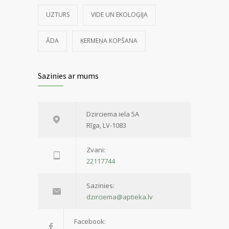
UZTURS
VIDE UN EKOLOĢIJA
ĀDA
ĶERMEŅA KOPŠANA
Sazinies ar mums
Dzirciema iela 5A
Rīga, LV-1083
Zvani:
22117744
Sazinies:
dzirciema@aptieka.lv
Facebook: