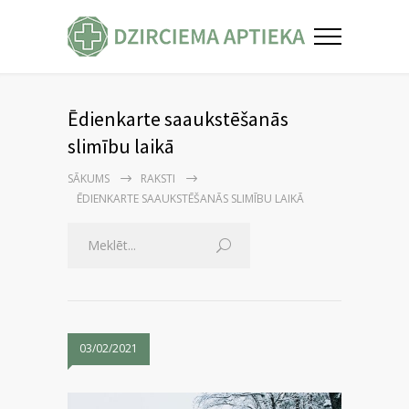
Ēdienkarte saaukstēšanās
slimību laikā
SĀKUMS
RAKSTI
ĒDIENKARTE SAAUKSTĒŠANĀS SLIMĪBU LAIKĀ
03/02/2021