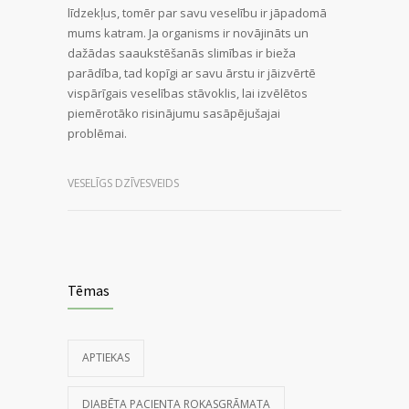
līdzekļus, tomēr par savu veselību ir jāpadomā
mums katram. Ja organisms ir novājināts un
dažādas saaukstēšanās slimības ir bieža
parādība, tad kopīgi ar savu ārstu ir jāizvērtē
vispārīgais veselības stāvoklis, lai izvēlētos
piemērotāko risinājumu sasāpējušajai
problēmai.
VESELĪGS DZĪVESVEIDS
Tēmas
APTIEKAS
DIABĒTA PACIENTA ROKASGRĀMATA