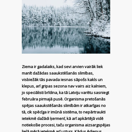
Ziema ir gadalaiks, kad sevi arvien vairāk liek
manīt dažādas saaukstēšanās slimības,
visbiežāk tās pavada iesnas sāpošs kakls un
klepus, arī gripas sezona nav vairs aiz kalniem,
jo speciālisti brīdina, ka tā Latviju varētu sasniegt
februāra pirmajā pusē. Organisma pretošanās
spējas saaukstēšanās slimībām ir atkarīgas no
tā, cik spēcīga ir imūnā sistēma, to nepārtraukti
ietekmē dažādi ķermenī, kā arī apkārtējā vidē
notiekošie procesi, taču organisma aizsargspējas
lielā mērā ietekmē arī uzturs. Kādus ēdienus