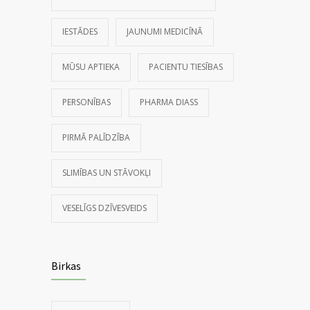
IESTĀDES
JAUNUMI MEDICĪNĀ
MŪSU APTIEKA
PACIENTU TIESĪBAS
PERSONĪBAS
PHARMA DIASS
PIRMĀ PALĪDZĪBA
SLIMĪBAS UN STĀVOKĻI
VESELĪGS DZĪVESVEIDS
Birkas