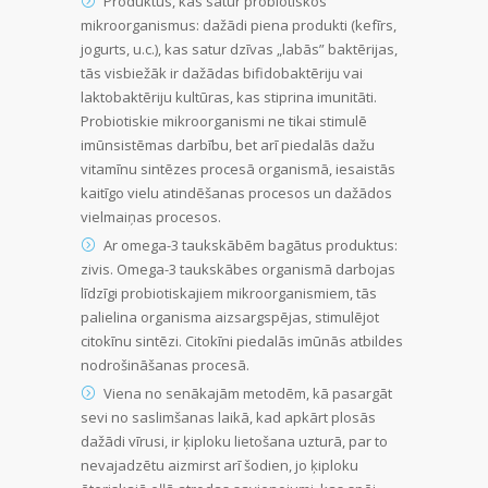
Produktus, kas satur probiotiskos
mikroorganismus: dažādi piena produkti (kefīrs,
jogurts, u.c.), kas satur dzīvas „labās” baktērijas,
tās visbiežāk ir dažādas bifidobaktēriju vai
laktobaktēriju kultūras, kas stiprina imunitāti.
Probiotiskie mikroorganismi ne tikai stimulē
imūnsistēmas darbību, bet arī piedalās dažu
vitamīnu sintēzes procesā organismā, iesaistās
kaitīgo vielu atindēšanas procesos un dažādos
vielmaiņas procesos.
Ar omega-3 taukskābēm bagātus produktus:
zivis. Omega-3 taukskābes organismā darbojas
līdzīgi probiotiskajiem mikroorganismiem, tās
palielina organisma aizsargspējas, stimulējot
citokīnu sintēzi. Citokīni piedalās imūnās atbildes
nodrošināšanas procesā.
Viena no senākajām metodēm, kā pasargāt
sevi no saslimšanas laikā, kad apkārt plosās
dažādi vīrusi, ir ķiploku lietošana uzturā, par to
nevajadzētu aizmirst arī šodien, jo ķiploku