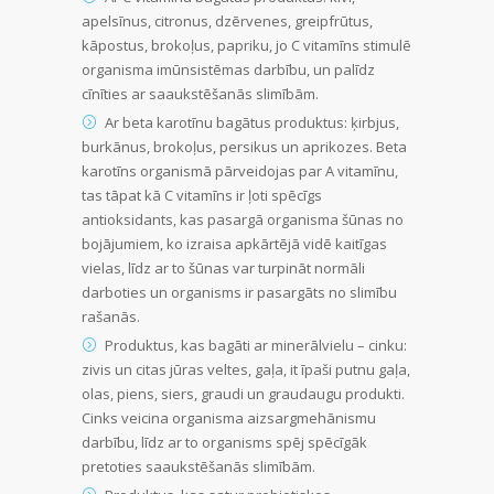
apelsīnus, citronus, dzērvenes, greipfrūtus,
kāpostus, brokoļus, papriku, jo C vitamīns stimulē
organisma imūnsistēmas darbību, un palīdz
cīnīties ar saaukstēšanās slimībām.
Ar beta karotīnu bagātus produktus: ķirbjus,
burkānus, brokoļus, persikus un aprikozes. Beta
karotīns organismā pārveidojas par A vitamīnu,
tas tāpat kā C vitamīns ir ļoti spēcīgs
antioksidants, kas pasargā organisma šūnas no
bojājumiem, ko izraisa apkārtējā vidē kaitīgas
vielas, līdz ar to šūnas var turpināt normāli
darboties un organisms ir pasargāts no slimību
rašanās.
Produktus, kas bagāti ar minerālvielu – cinku:
zivis un citas jūras veltes, gaļa, it īpaši putnu gaļa,
olas, piens, siers, graudi un graudaugu produkti.
Cinks veicina organisma aizsargmehānismu
darbību, līdz ar to organisms spēj spēcīgāk
pretoties saaukstēšanās slimībām.