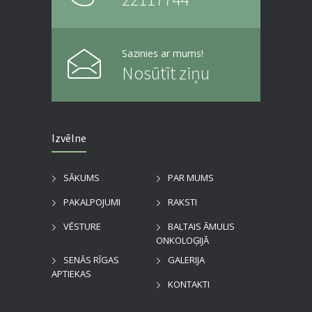
Sazinies ar mums!
Nosūtīt ziņu
Izvēlne
SĀKUMS
PAR MUMS
PAKALPOJUMI
RAKSTI
VĒSTURE
BALTAIS ĀMULIS
ONKOLOĢIJĀ
SENĀS RĪGAS
GALERIJA
APTIEKAS
KONTAKTI