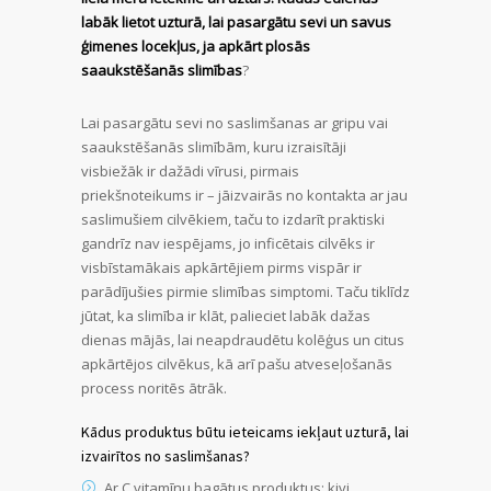
labāk lietot uzturā, lai pasargātu sevi un savus
ģimenes locekļus, ja apkārt plosās
saaukstēšanās slimības
?
Lai pasargātu sevi no saslimšanas ar gripu vai
saaukstēšanās slimībām, kuru izraisītāji
visbiežāk ir dažādi vīrusi, pirmais
priekšnoteikums ir – jāizvairās no kontakta ar jau
saslimušiem cilvēkiem, taču to izdarīt praktiski
gandrīz nav iespējams, jo inficētais cilvēks ir
visbīstamākais apkārtējiem pirms vispār ir
parādījušies pirmie slimības simptomi. Taču tiklīdz
jūtat, ka slimība ir klāt, palieciet labāk dažas
dienas mājās, lai neapdraudētu kolēģus un citus
apkārtējos cilvēkus, kā arī pašu atveseļošanās
process noritēs ātrāk.
Kādus produktus būtu ieteicams iekļaut uzturā, lai
izvairītos no saslimšanas?
Ar C vitamīnu bagātus produktus: kivi,