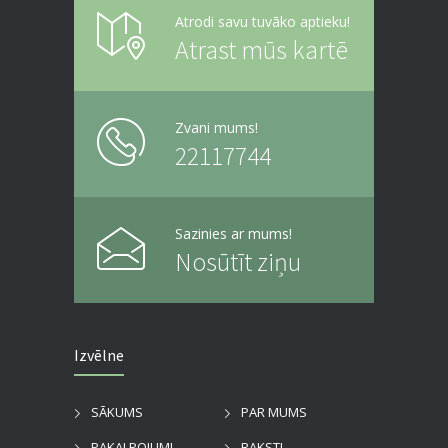
Atrodi savu tuvāko aptieku!
Atrast mūs kartē
Zvani mums!
22117744
Sazinies ar mums!
Nosūtīt ziņu
Izvēlne
SĀKUMS
PAR MUMS
PAKALPOJUMI
RAKSTI