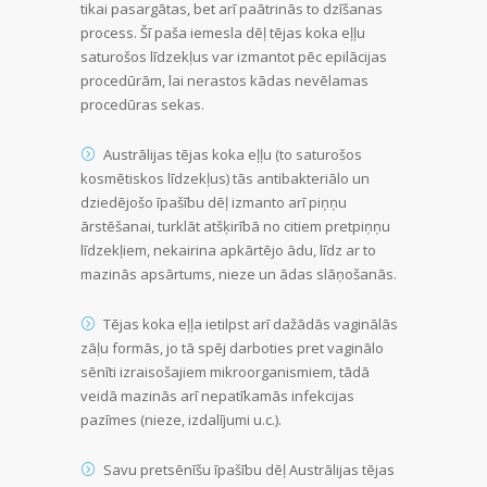
tikai pasargātas, bet arī paātrinās to dzīšanas
process. Šī paša iemesla dēļ tējas koka eļļu
saturošos līdzekļus var izmantot pēc epilācijas
procedūrām, lai nerastos kādas nevēlamas
procedūras sekas.
Austrālijas tējas koka eļļu (to saturošos
kosmētiskos līdzekļus) tās antibakteriālo un
dziedējošo īpašību dēļ izmanto arī piņņu
ārstēšanai, turklāt atšķirībā no citiem pretpiņņu
līdzekļiem, nekairina apkārtējo ādu, līdz ar to
mazinās apsārtums, nieze un ādas slāņošanās.
Tējas koka eļļa ietilpst arī dažādās vaginālās
zāļu formās, jo tā spēj darboties pret vaginālo
sēnīti izraisošajiem mikroorganismiem, tādā
veidā mazinās arī nepatīkamās infekcijas
pazīmes (nieze, izdalījumi u.c.).
Savu pretsēnīšu īpašību dēļ Austrālijas tējas