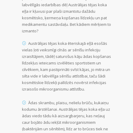
labvēlīgās iedarbības dēļ Austrālijas tējas koka
eļļa ir kļuvusi par plaši izmantotu dažādu
kosmētisko, ķermeņa kopšanas līdzekļu un pat
medikamentu sastāvdaļu. Bet kādiem mērķiem to
izmanto?
Austrālijas tējas koka ēteriskajā eļļā esošās
vielas ļoti veiksmīgi cīnās ar sēnīšu infekciju
izraisītājiem, tādēļ saturošus kāju ādas kopšanas
līdzekļus ieteicams izvēlēties sportistiem un
cilvēkiem, kam pastiprināti svīst kājas, jo mitra un
silta vide ir labvēlīga sēnīšu attīstībai, taču šādi
kosmētiskie līdzekļi palīdzēs novērst infekcijas
izraisošo mikroorganismu attīstību.
Ādas skrambu, plaisu, nelielu brūču, kukaiņu
kodumu ārstēšanai. Austrālijas tējas koka eļļa uz
ādas viedo tādu kā aizsargbarjeru, kas neļauj
caur bojāto ādu iekļūt mikroorganismiem
(baktērijām un sēnītēm), līdz ar to brūces tiek ne