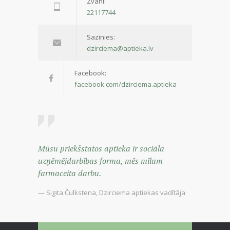
Zvani:
22117744
Sazinies:
dzirciema@aptieka.lv
Facebook:
facebook.com/dzirciema.aptieka
Mūsu priekšstatos aptieka ir sociāla
uzņēmējdarbības forma, mēs mīlam
farmaceita darbu.
— Sigita Čulkstena, Dzirciema aptiekas vadītāja