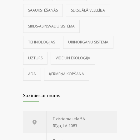
SAAUKSTĒŠANĀS
SEKSUĀLĀ VESELĪBA
SIRDS-ASINSVADU SISTĒMA
TEHNOLOĢIJAS
URĪNORGĀNU SISTĒMA
UZTURS
VIDE UN EKOLOĢIJA
ĀDA
ĶERMEŅA KOPŠANA
Sazinies ar mums
Dzirciema iela 5A
Rīga, LV-1083