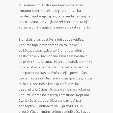
Mūsdienās no Austrālijas tējas koka lapas
izmanto ēteriskās eļļas ieguvei, ar tvaiku
pārdestilējot auga lapas, tādā veidā tiek iegūta
bezkrāsaina līdz viegli iedzeltena ēteriskā eļļa,
kuras aromāts atgādina muskatrieksta smaržu.
Ēteriskās eļļas sastāvs ir ļoti daudzveidīgs,
kopumā tajā ir atrodamas vairāk nekā 100
dažādas vielas, galvenokārt nonoterpēni un
seskviterpēni, taču nozīmīgākā sastāvdaļa ir
terpinēn-4-ols (vismaz 30 un pat vairāk par 40 %
no ēteriskās eļļas daudzuma sastāda tieši šis
komponents), kas nodrošina eļļai piemītošās
baktērijas un sēnītes iznīcinošās īpašības, līdz ar
to šo eļļu saturošie līdzekļi ir efektīvi, lai
pasargātu brūcītes, ādas skrambiņas, kukaiņu
kodumu vietas no infekciju attīstības. Kopumā
ēteriskās eļļas iedarbību var uzskatīt par
antiseptisku, antibakteriālu, pretvīrusu un
pretsēnīšu, un imūnsistēmu stimulējošu. Savas