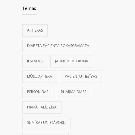
Tēmas
APTIEKAS
DIABĒTA PACIENTA ROKASGRĀMATA
IESTĀDES
JAUNUMI MEDICĪNĀ
MŪSU APTIEKA
PACIENTU TIESĪBAS
PERSONĪBAS
PHARMA DIASS
PIRMĀ PALĪDZĪBA
SLIMĪBAS UN STĀVOKĻI