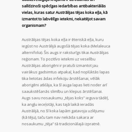
salīdzinoši spēcīgas iedarbības antibakteriālās
vielas, kuras satur Austrālijas tējas koka eļļa, kā
izmantot to labvēlīgo ietekmi, nekaitējot savam
organismam?
Austrālijas tējas koka eļļa ir ēteriskā eļļa, kuru
iegūst no Austrālijā augošā tējas koka (Melaleuca
alternifolia). Šis augs ir raksturīgs tikai Austrālijas
reģionam. To pozitīvo ietekmi uz veselību
Austrālijas aborigēni ir pratuši izmantot jau
vairākus gadsimtus atpakaļ, kad noplūktās lapas
tika lietotas ādas infekciju ārstēšanai, vēlāk
aborigēni atklāja, ka šī auga lapas lieti noder arī
saaukstēšanās slimību un klepus ārstēšanai.
Augs savu nosaukumu „tējas koks” ieguva tādēļ,
ka angļu ieceļotāji, kas tajā laikā ieradās
Austrālijā, no šī koka lapām gatavoja uzlējumu
(kā tēju), taču tam nav nekāda sakara ar
nosaukumu „tēja” tā tradicionālajā izpratnē.