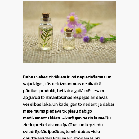
Dabas veltes cilvēkiem ir ļoti nepieciešamas un
vajadzīgas, tās tiek izmantotas ne tikai kā
pārtikas produkti, bet laika gaitā mēs esam
apguvuši to izmantošanas iespējas arī savas
veselības labā. Un kādēļ gan to nedarīt, ja dabas
māte mums piedāvā tik plašu dabīgo
medikamentu klāstu – kurš gan nezin kumelīšu
ziedu pretiekaisuma īpašības un liepziedu
sviedrējošās īpašības, tomēr dabas vielu
daudzveidīgajā krājumā ir atrodamas arī