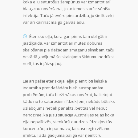
koka eļļu saturošus šampūnus var izmantot arī
blaugznu novēršanai, jo to iemesls arī ir sēnīšu
infekcija. Taču jāievēro piesardzība, jo šie līdzekļi
var arī kairināt maigo galvas ādu.
Ēterisko eļļu, kura gan pirms tam obligāti ir
jāatšķaida, var izmantot arī mutes dobuma
skalošanai pie dažādām smaganu slimībām, taču
nekādā gadījumā šo skalojamo šķīdumu nedrīkst
norīt, tas ir jāizspļauj.
Lai arī pašai ēteriskajai eļļai piemīt ļoti lieliska
iedarbība pret dažādām bieži sastopamām
problēmām, taču bieži nākas novērot, ka lietojot
kādu no to saturošiem līdzekļiem, nekāds būtisks
uzlabojums netiek panākts, bet tas vēl nebūt
nenozīmē, ka jūsu situācijā Austrālijas tējas koka
eļļa nepalīdzēs, vienkārši daudzos līdzekļos tās
koncentrācija ir par mazu, lai sasniegtu vēlamo
efektu. Tādā gadījumā palīgā var ņemt tīru