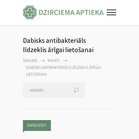
Dabisks antibakteriāls
līdzeklis ārīgai lietošanai
SĀKUMS
RAKSTI
DABISKS ANTIBAKTERIĀLS LĪDZEKLIS ĀRĪGAI
LIETOŠANAI
04/02/2021