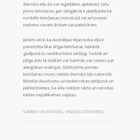
ēterisko eļļu (to var iegādāties aptiekās), taču
pirms lietošanas gan obligāti tā ir jāatšķaida kā
norādīts lietošanas instrukcijā vai arī prasiet
padomu savam ārstam vai patiekāram.
Jāņem vērā, ka Austrālijas tējas koka eļļa ir
paredzēta tikai ārīgai lietošanai, nekādā
gadījumā to nedrīkst lietot iekšķīgi. Turklāt arī
jūtīgu ādu tā dažkārt var kairināt, var rasties pat
alerģiskas reakcijas, tādēļ pirms pirmās
lietošanas reizes nelielu ēterisko eļļu saturošā
līdzekļa daudzumu uzziediet rokas iekšpusē un
pārliecinieties, ka āda nekļūst sārta un nerodas
kādas nepatīkamas sajūtas.
SLIMĪBAS UN STĀVOKĻI
,
VESELĪGS DZĪVESVEIDS