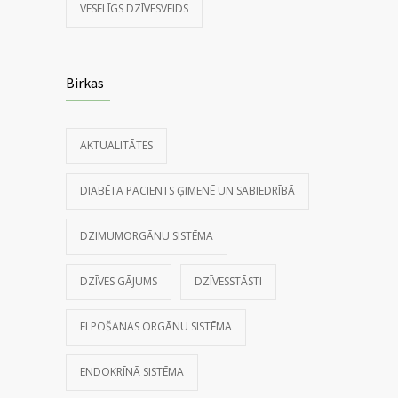
VESELĪGS DZĪVESVEIDS
Birkas
AKTUALITĀTES
DIABĒTA PACIENTS ĢIMENĒ UN SABIEDRĪBĀ
DZIMUMORGĀNU SISTĒMA
DZĪVES GĀJUMS
DZĪVESSTĀSTI
ELPOŠANAS ORGĀNU SISTĒMA
ENDOKRĪNĀ SISTĒMA