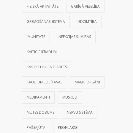
FIZISKĀ AKTIVITĀTE
GARĪGĀ VESELĪBA
GREMOŠANAS SISTĒMA
IEDZIMTĪBA
IMUNITĀTE
INFEKCIJAS SLIMĪBAS
KAITĪGIE IERADUMI
KAS IR CUKURA DIABĒTS?
KAULI UN LOCĪTAVAS
MAŅU ORGĀNI
MEDIKAMENTI
MUSKUĻI
MUTES DOBUMS
NERVU SISTĒMA
PAŠSAJŪTA
PROFILAKSE