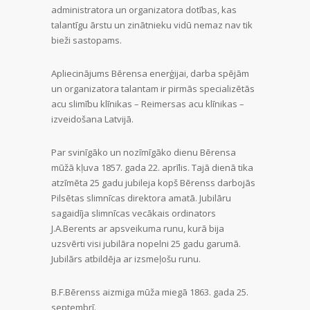
administratora un organizatora dotības, kas
talantīgu ārstu un zinātnieku vidū nemaz nav tik
bieži sastopams.
Apliecinājums Bērensa enerģijai, darba spējām
un organizatora talantam ir pirmās specializētās
acu slimību klīnikas – Reimersas acu klīnikas –
izveidošana Latvijā.
Par svinīgāko un nozīmīgāko dienu Bērensa
mūžā kļuva 1857. gada 22. aprīlis. Tajā dienā tika
atzīmēta 25 gadu jubileja kopš Bērenss darbojās
Pilsētas slimnīcas direktora amatā. Jubilāru
sagaidīja slimnīcas vecākais ordinators
J.A.Berents ar apsveikuma runu, kurā bija
uzsvērti visi jubilāra nopelni 25 gadu garumā.
Jubilārs atbildēja ar izsmeļošu runu.
B.F.Bērenss aizmiga mūža miegā 1863. gada 25.
septembrī.