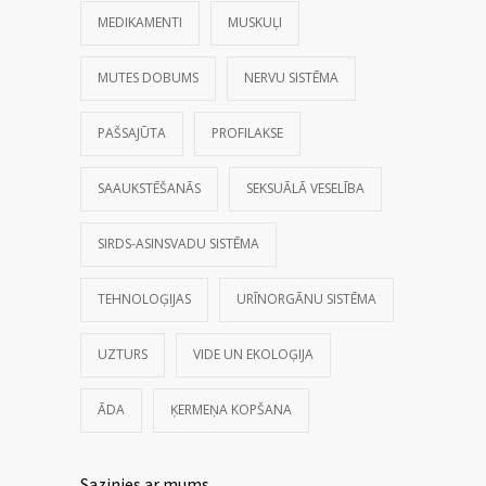
MEDIKAMENTI
MUSKUĻI
MUTES DOBUMS
NERVU SISTĒMA
PAŠSAJŪTA
PROFILAKSE
SAAUKSTĒŠANĀS
SEKSUĀLĀ VESELĪBA
SIRDS-ASINSVADU SISTĒMA
TEHNOLOĢIJAS
URĪNORGĀNU SISTĒMA
UZTURS
VIDE UN EKOLOĢIJA
ĀDA
ĶERMEŅA KOPŠANA
Sazinies ar mums