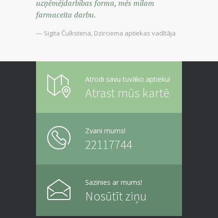
uzņēmējdarbības forma, mēs mīlam
farmaceita darbu.
— Sigita Čulkstena, Dzirciema aptiekas vadītāja
Atrodi savu tuvāko aptieku!
Atrast mūs kartē
Zvani mums!
22117744
Sazinies ar mums!
Nosūtīt ziņu