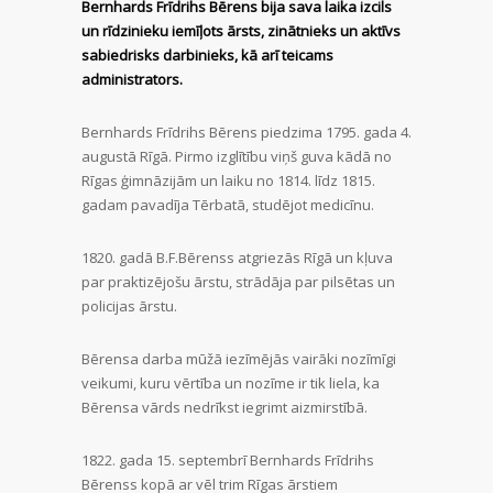
Bernhards Frīdrihs Bērens bija sava laika izcils
un rīdzinieku iemīļots ārsts, zinātnieks un aktīvs
sabiedrisks darbinieks, kā arī teicams
administrators.
Bernhards Frīdrihs Bērens piedzima 1795. gada 4.
augustā Rīgā. Pirmo izglītību viņš guva kādā no
Rīgas ģimnāzijām un laiku no 1814. līdz 1815.
gadam pavadīja Tērbatā, studējot medicīnu.
1820. gadā B.F.Bērenss atgriezās Rīgā un kļuva
par praktizējošu ārstu, strādāja par pilsētas un
policijas ārstu.
Bērensa darba mūžā iezīmējās vairāki nozīmīgi
veikumi, kuru vērtība un nozīme ir tik liela, ka
Bērensa vārds nedrīkst iegrimt aizmirstībā.
1822. gada 15. septembrī Bernhards Frīdrihs
Bērenss kopā ar vēl trim Rīgas ārstiem