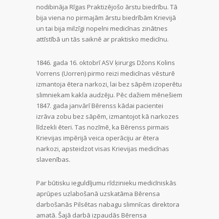
nodibināja Rīgas Praktizējošo ārstu biedrību. Tā
bija viena no pirmajām ārstu biedrībām Krievijā
un tai bija milzīgi nopelni medicīnas zinātnes
attīstībā un tās saiknē ar praktisko medicīnu.
1846. gada 16. oktobrī ASV ķirurgs Džons Kolins
Vorrens (Uorren) pirmo reizi medicīnas vēsturē
izmantoja ētera narkozi, lai bez sāpēm izoperētu
slimniekam kakla audzēju. Pēc dažiem mēnešiem
1847. gada janvārī Bērenss kādai pacientei
izrāva zobu bez sāpēm, izmantojot kā narkozes
līdzekli ēteri. Tas nozīmē, ka Bērenss pirmais
Krievijas impērijā veica operāciju ar ētera
narkozi, apsteidzot visas Krievijas medicīnas
slavenības.
Par būtisku ieguldījumu rīdzinieku medicīniskās
aprūpes uzlabošanā uzskatāma Bērensa
darbošanās Pilsētas nabagu slimnīcas direktora
amatā. Šajā darbā izpaudās Bērensa