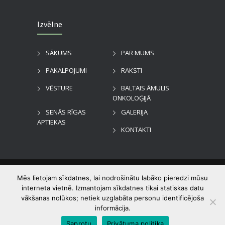
Izvēlne
SĀKUMS
PAR MUMS
PAKALPOJUMI
RAKSTI
VĒSTURE
BALTAIS ĀMULIS
ONKOLOĢIJĀ
SENĀS RĪGAS
GALERIJA
APTIEKAS
KONTAKTI
©
2026
Dzirciema aptieka
. Visas tiesības
Mēs lietojam sīkdatnes, lai nodrošinātu labāko pieredzi mūsu
aizsargātas.
interneta vietnē. Izmantojam sīkdatnes tikai statiskas datu
vākšanas nolūkos; netiek uzglabāta personu identificējoša
informācija.
Privātuma politika
Lietošanas noteikumi
Saprotu
Privātuma politika