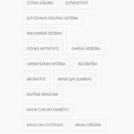
DZĪVES GĀJUMS
DZĪVESSTĀSTI
ELPOŠANAS ORGĀNU SISTĒMA
ENDOKRĪNĀ SISTĒMA
FIZISKĀ AKTIVITĀTE
GARĪGĀ VESELĪBA
GREMOŠANAS SISTĒMA
IEDZIMTĪBA
IMUNITĀTE
INFEKCIJAS SLIMĪBAS
KAITĪGIE IERADUMI
KAS IR CUKURA DIABĒTS?
KAULI UN LOCĪTAVAS
MAŅU ORGĀNI