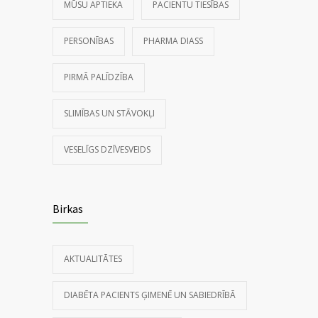
MŪSU APTIEKA
PACIENTU TIESĪBAS
PERSONĪBAS
PHARMA DIASS
PIRMĀ PALĪDZĪBA
SLIMĪBAS UN STĀVOKĻI
VESELĪGS DZĪVESVEIDS
Birkas
AKTUALITĀTES
DIABĒTA PACIENTS ĢIMENĒ UN SABIEDRĪBĀ