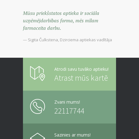
Mūsu priekšstatos aptieka ir sociāla
uzņēmējdarbības forma, mēs mīlam
farmaceita darbu.
— Sigita Čulkstena, Dzirciema aptiekas vadītāja
Atrodi savu tuvāko aptieku!
Atrast mūs kartē
Zvani mums!
22117744
Sazinies ar mums!