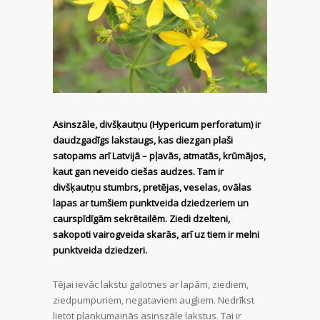
Asinszāle, divšķautņu (Hypericum perforatum) ir
daudzgadīgs lakstaugs, kas diezgan plaši
satopams arī Latvijā – pļavās, atmatās, krūmājos,
kaut gan neveido ciešas audzes. Tam ir
divšķautņu stumbrs, pretējas, veselas, ovālas
lapas ar tumšiem punktveida dziedzeriem un
caurspīdīgām sekrētailēm. Ziedi dzelteni,
sakopoti vairogveida skarās, arī uz tiem ir melni
punktveida dziedzeri.
Tējai ievāc lakstu galotnes ar lapām, ziediem,
ziedpumpuriem, negataviem augļiem. Nedrīkst
lietot plankumainās asinszāle lakstus. Tai ir