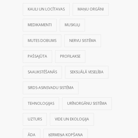
KAULI UN LOCĪTAVAS
MAŅU ORGĀNI
MEDIKAMENTI
MUSKUĻI
MUTES DOBUMS
NERVU SISTĒMA
PAŠSAJŪTA
PROFILAKSE
SAAUKSTĒŠANĀS
SEKSUĀLĀ VESELĪBA
SIRDS-ASINSVADU SISTĒMA
TEHNOLOĢIJAS
URĪNORGĀNU SISTĒMA
UZTURS
VIDE UN EKOLOĢIJA
ĀDA
ĶERMEŅA KOPŠANA