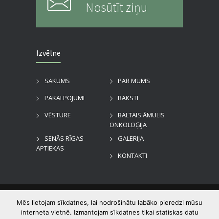
Nosūtīt ziņu
Izvēlne
SĀKUMS
PAR MUMS
PAKALPOJUMI
RAKSTI
VĒSTURE
BALTAIS ĀMULIS
ONKOLOĢIJĀ
SENĀS RĪGAS
GALERIJA
APTIEKAS
KONTAKTI
©
2026
Dzirciema aptieka
. Visas tiesības
Mēs lietojam sīkdatnes, lai nodrošinātu labāko pieredzi mūsu
aizsargātas.
interneta vietnē. Izmantojam sīkdatnes tikai statiskas datu