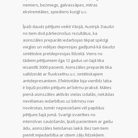
nemiers, bezmiegs, galvassāpes, mitras
ekstremitātes, spiediens kuņģī u.c.
Īpaši daudz pētījumi veikti Vācijā, Austrijā. Daudzi
no tiem dod pārliecinošus rezultātus, ka
asinszāles preparāti iedarbojas tikpat spēcīgi
vieglas un vidējas depresijas gadījumā kā daudzi
sintētiskie pretdepresijas līdzekļi. Viens no
tādiem pētījumiem ilga 12 gadus un tajā tika
iesaistīti 3000 pacienti. Asinszāles preparāti tika
salīdzināti ar fluoksetīnu u.c. sintētiskajiem
antidepresantiem. Efektivitāte bija vienlīdz laba.
Ir bijuši pozitīvi pētījumi arī bērnu praksē. Mātes
pienā asinszāles aktīvās vielas izdalās, nekādas
nevēlamas iedarbības uz bērniņu nav
novērotas, tomēr nepieciešami vēl papildus
pētījumi šajā jomā. Svarīgi izvairīties no
intensīvas sauļošanās, īpaši pacientiem ar gaišu
ādu, asinszāles lietošanas laikā. Bez tam tiem
piemīt mijiedarbība ar citiem zāļu līdzekļiem.