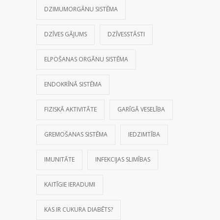
DZIMUMORGĀNU SISTĒMA
DZĪVES GĀJUMS
DZĪVESSTĀSTI
ELPOŠANAS ORGĀNU SISTĒMA
ENDOKRĪNĀ SISTĒMA
FIZISKĀ AKTIVITĀTE
GARĪGĀ VESELĪBA
GREMOŠANAS SISTĒMA
IEDZIMTĪBA
IMUNITĀTE
INFEKCIJAS SLIMĪBAS
KAITĪGIE IERADUMI
KAS IR CUKURA DIABĒTS?