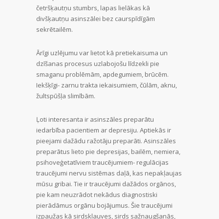
četršķautņu stumbrs, lapas lielākas kā
divšķautņu asinszālei bez caurspīdīgām
sekrētailēm.
Ārīgi uzlējumu var lietot kā pretiekaisuma un
dzīšanas procesus uzlabojošu līdzekli pie
smaganu problēmām, apdegumiem, brūcēm.
Iekšķīgi- zarnu trakta iekaisumiem, čūlām, aknu,
žultspūšļa slimībām.
Ļoti interesanta ir asinszāles preparātu
iedarbība pacientiem ar depresiju. Aptiekās ir
pieejami dažādu ražotāju preparāti. Asinszāles
preparātus lieto pie depresijas, bailēm, nemiera,
psihoveģetatīviem traucējumiem- regulācijas
traucējumi nervu sistēmas daļā, kas nepakļaujas
mūsu gribai. Tie ir traucējumi dažādos orgānos,
pie kam neuzrādot nekādus diagnostiski
pierādāmus orgānu bojājumus. Šie traucējumi
izpaužas kā sirdsklauves, sirds sažņaugšanās,