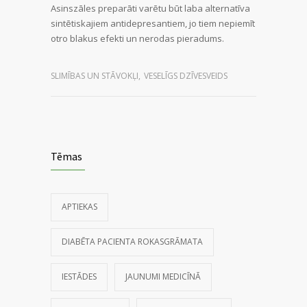
Asinszāles preparāti varētu būt laba alternatīva
sintētiskajiem antidepresantiem, jo tiem nepiemīt
otro blakus efekti un nerodas pieradums.
SLIMĪBAS UN STĀVOKĻI
,
VESELĪGS DZĪVESVEIDS
Tēmas
APTIEKAS
DIABĒTA PACIENTA ROKASGRĀMATA
IESTĀDES
JAUNUMI MEDICĪNĀ