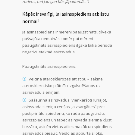
rudens, tad jau gan būs jāpadomā…”)
Kāpēc ir svarīgi, lai asinsspiediens atbilstu
normai?
Ja asinsspiediens ir mēreni paaugstināts, cilvēka
pašsajūta nemainās, tomēr pat mēreni
paaugstināts asinsspiediens ilgākā laika periodā
negatīvi ietekmē asinsvadus.
Paaugstināts asinsspiediens:
Veicina aterosklerozes attīstību – sekmē
aterosklerotisko plātnīšu izgulsnēšanos uz
asinsvadu sieniņām.
Sašaurina asinsvadus. Vienkāršoti runājot,
asinsvada sieniņa cenšas „aizsargāties” pret
pastiprinātu spiedienu, ko rada paaugstināts
asinsspiediens un tāpēc asinsvada sieniņa kļūst
biezāka, asinīm vietas atliek mazāk un spiediens
asinsvados pieaug. Veidojas apburtais loks.