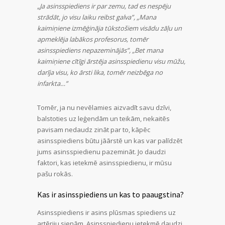
„Ja asinsspiediens ir par zemu, tad es nespēju
strādāt, jo visu laiku reibst galva”, „Mana
kaimiņiene izmēģināja tūkstošiem visādu zāļu un
apmeklēja labākos profesorus, tomēr
asinsspiediens nepazeminājās”, „Bet mana
kaimiņiene cītīgi ārstēja asinsspiedienu visu mūžu,
darīja visu, ko ārsti lika, tomēr neizbēga no
infarkta…”
Tomēr, ja nu nevēlamies aizvadīt savu dzīvi,
balstoties uz leģendām un teikām, nekaitēs
pavisam nedaudz zināt par to, kāpēc
asinsspiediens būtu jāārstē un kas var palīdzēt
jums asinsspiedienu pazemināt. Jo daudzi
faktori, kas ietekmē asinsspiedienu, ir mūsu
pašu rokās.
Kas ir asinsspiediens un kas to paaugstina?
Asinsspiediens ir asins plūsmas spiediens uz
artēriju sienām. Asinsspiedienu ietekmē daudzi