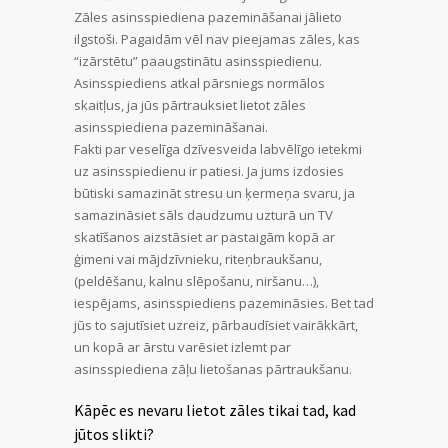
Zāles asinsspiediena pazemināšanai jālieto
ilgstoši. Pagaidām vēl nav pieejamas zāles, kas
“izārstētu” paaugstinātu asinsspiedienu.
Asinsspiediens atkal pārsniegs normālos
skaitļus, ja jūs pārtrauksiet lietot zāles
asinsspiediena pazemināšanai.
Fakti par veselīga dzīvesveida labvēlīgo ietekmi
uz asinsspiedienu ir patiesi. Ja jums izdosies
būtiski samazināt stresu un ķermeņa svaru, ja
samazināsiet sāls daudzumu uzturā un TV
skatīšanos aizstāsiet ar pastaigām kopā ar
ģimeni vai mājdzīvnieku, riteņbraukšanu,
(peldēšanu, kalnu slēpošanu, niršanu…),
iespējams, asinsspiediens pazemināsies. Bet tad
jūs to sajutīsiet uzreiz, pārbaudīsiet vairākkārt,
un kopā ar ārstu varēsiet izlemt par
asinsspiediena zāļu lietošanas pārtraukšanu.
Kāpēc es nevaru lietot zāles tikai tad, kad
jūtos slikti?