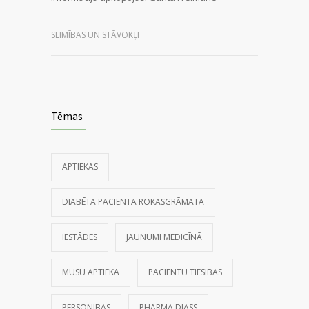
SLIMĪBAS UN STĀVOKĻI
Tēmas
APTIEKAS
DIABĒTA PACIENTA ROKASGRĀMATA
IESTĀDES
JAUNUMI MEDICĪNĀ
MŪSU APTIEKA
PACIENTU TIESĪBAS
PERSONĪBAS
PHARMA DIASS