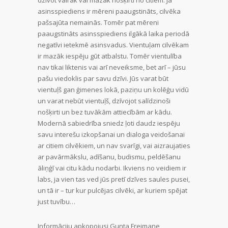
asinsspiediens ir mēreni paaugstināts, cilvēka
pašsajūta nemainās. Tomēr pat mēreni
paaugstināts asinsspiediens ilgākā laika periodā
negatīvi ietekmē asinsvadus. Vientuļam cilvēkam
ir mazāk iespēju gūt atbalstu. Tomēr vientulība
nav tikai liktenis vai arī neveiksme, bet arī – jūsu
pašu viedoklis par savu dzīvi. Jūs varat būt
vientuļš gan ģimenes lokā, paziņu un kolēģu vidū
un varat nebūt vientuļš, dzīvojot salīdzinoši
nošķirti un bez tuvākām attiecībām ar kādu.
Modernā sabiedrība sniedz ļoti daudz iespēju
savu interešu izkopšanai un dialoga veidošanai
ar citiem cilvēkiem, un nav svarīgi, vai aizraujaties
ar pavārmākslu, adīšanu, budismu, peldēšanu
āliņģī vai citu kādu nodarbi. Ikviens no veidiem ir
labs, ja vien tas ved jūs pretī dzīves saules pusei,
un tā ir – tur kur pulcējas cilvēki, ar kuriem spējat
just tuvību…
Informāciju apkopojusi Gunta Freimane