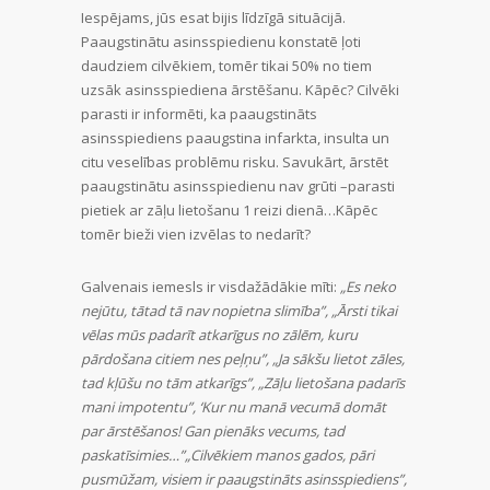
Iespējams, jūs esat bijis līdzīgā situācijā.
Paaugstinātu asinsspiedienu konstatē ļoti
daudziem cilvēkiem, tomēr tikai 50% no tiem
uzsāk asinsspiediena ārstēšanu. Kāpēc? Cilvēki
parasti ir informēti, ka paaugstināts
asinsspiediens paaugstina infarkta, insulta un
citu veselības problēmu risku. Savukārt, ārstēt
paaugstinātu asinsspiedienu nav grūti –parasti
pietiek ar zāļu lietošanu 1 reizi dienā…Kāpēc
tomēr bieži vien izvēlas to nedarīt?
Galvenais iemesls ir visdažādākie mīti:
„Es neko
nejūtu, tātad tā nav nopietna slimība”, „Ārsti tikai
vēlas mūs padarīt atkarīgus no zālēm, kuru
pārdošana citiem nes peļņu”, „Ja sākšu lietot zāles,
tad kļūšu no tām atkarīgs”, „Zāļu lietošana padarīs
mani impotentu”, ‘Kur nu manā vecumā domāt
par ārstēšanos! Gan pienāks vecums, tad
paskatīsimies…”„Cilvēkiem manos gados, pāri
pusmūžam, visiem ir paaugstināts asinsspiediens”,