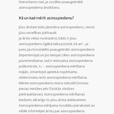
īstenošanos tad, ja uzsāktu paaugstinātā
asinsspiediena ārstēšanu.
Kā un kad mērīt asinsspiedienu?
Jūsu ārstam būtu jāizmēra asinsspiediens, veicot
jūsu veselības pārbaudi.
Ja ārsts vēlas noskaidrot, kāds ir jūsu
asinsspiediens ilgākā laika posmā, kā arī – ja
jums jau konstatēts paaugstināts asinsspiediens
(hipertensija) un jūs lietojat zāles asinsspiediena
pazemināšanai, tad ir ieteicama asinsspiediena
paškontrole, t.i. – asinsspiediena mērīšana
mājās, izmantojot aptiekā nopērkamu
elektronisku ierīci asinsspiediena mērīšanai.
Mēriet asinsspiedienu miera stāvoklī (vismaz
piecas minūtes pēc fiziskās slodzes
pārtraukšanas). Asinsspiediena mērīšanas
biežums atkarīgs no jūsu ārsta ieteikumiem.
Asinsspiediena mērījuma rezultātu pierakstiet un
vēlāk informējiet ārstu par asinsspiediena