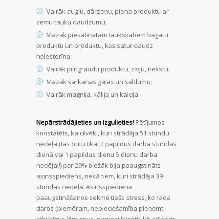
Vairāk augļu, dārzeņu, piena produktu ar
zemu tauku daudzumu;
Mazāk piesātinātām taukskābēm bagātu
produktu un produktu, kas satur daudz
holesterīna;
Vairāk pilngraudu produktu, zivju, riekstu;
Mazāk sarkanās gaļas un saldumu;
Vairāk magnija, kālija un kalcija.
Nepārstrādājieties un izgulieties!
Pētījumos
konstatēts, ka cilvēki, kuri strādāja 51 stundu
nedēļā (tas būtu tikai 2 papildus darba stundas
dienā vai 1 papildus dienu 5 dienu darba
nedēļai!) par 29% biežāk bija paaugstināts
asinsspiediens, nekā tiem, kuri strādāja 39
stundas nedēļā. Asinsspiediena
paaugstināšanos sekmē tiešs stress, ko rada
darbs (piemēram, nepieciešamība pieņemt
atbildīgus lēmumus, nervozi klienti), kā arī fakts,