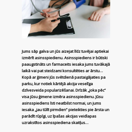
Jums sāp galva un jūs aizejat līdz tuvējai aptiekai
izmērīt asinsspiedienu. Asinsspiediens ir būtiski
paaugstināts un farmaceits iesaka jums tuvākajā
laikā vai pat steidzami konsultēties ar ārstu…
Kopā ar ģimeni jūs svētdienā pastaigājaties pa
parku, kur notiek kārtējā akcija veselīga
dzīvesveida popularizēšanai. Drīzāk „joka pēc”
visa jūsu ģimene izmēra asinsspiedienu. Jūsu
asinsspiediens īsti neatbilst normai, un jums
iesaka „jau tūlīt pirmdien” pieteikties pie ārsta un
parādīt rūpīgi, uz īpašas akcijas veidlapas
uzrakstītos asinsspiediena skaitļus…