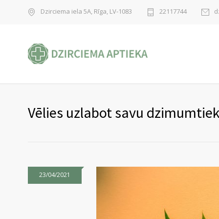
Dzirciema iela 5A, Rīga, LV-1083
22117744
d
Vēlies uzlabot savu dzimumtie
23/04/2021