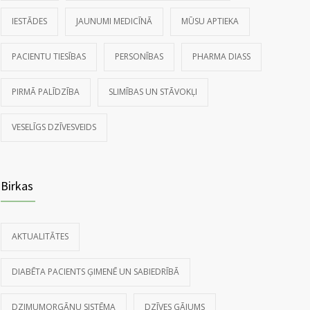
IESTĀDES
JAUNUMI MEDICĪNĀ
MŪSU APTIEKA
PACIENTU TIESĪBAS
PERSONĪBAS
PHARMA DIASS
PIRMĀ PALĪDZĪBA
SLIMĪBAS UN STĀVOKĻI
VESELĪGS DZĪVESVEIDS
Birkas
AKTUALITĀTES
DIABĒTA PACIENTS ĢIMENĒ UN SABIEDRĪBĀ
DZIMUMORGĀNU SISTĒMA
DZĪVES GĀJUMS