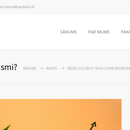
zirciema@aptieka.lv
SĀKUMS
PAR MUMS
PAK
ksmi?
SĀKUMS
RAKSTI
VĒLIES UZLABOT SAVU DZIMUMTIEKSM