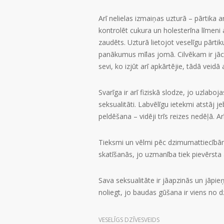
Arī nelielas izmaiņas uzturā – pārtika 
kontrolēt cukura un holesterīna līmeni 
zaudēts. Uzturā lietojot veselīgu pārt
panākumus mīlas jomā. Cilvēkam ir jāce
sevi, ko izjūt arī apkārtējie, tādā veid
Svarīga ir arī fiziskā slodze, jo uzlab
seksualitāti. Labvēlīgu ietekmi atstāj j
peldēšana – vidēji trīs reizes nedēļā. A
Tieksmi un vēlmi pēc dzimumattiecībām u
skatīšanās, jo uzmanība tiek pievērsta a
Sava seksualitāte ir jāapzinās un jāpi
noliegt, jo baudas gūšana ir viens no 
VESELĪGS DZĪVESVEIDS