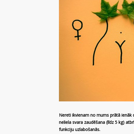
Nereti ikvienam no mums prātā ienāk dom
neliela svara zaudēšana (līdz 5 kg) atb
funkciju uzlabošanās.