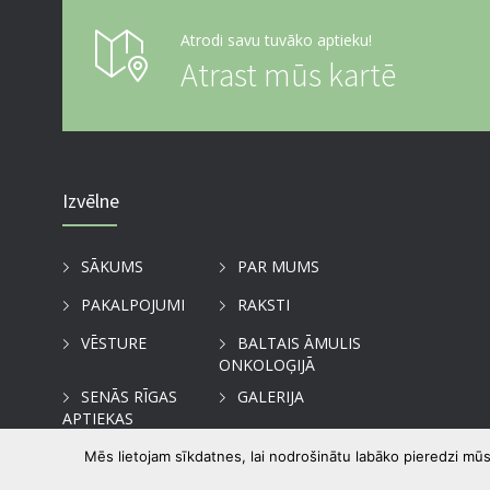
Atrodi savu tuvāko aptieku!
Atrast mūs kartē
Izvēlne
SĀKUMS
PAR MUMS
PAKALPOJUMI
RAKSTI
VĒSTURE
BALTAIS ĀMULIS
ONKOLOĢIJĀ
SENĀS RĪGAS
GALERIJA
APTIEKAS
KONTAKTI
Mēs lietojam sīkdatnes, lai nodrošinātu labāko pieredzi mūs