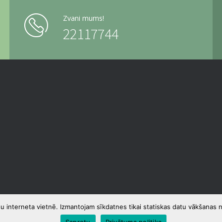
Zvani mums!
22117744
u interneta vietnē. Izmantojam sīkdatnes tikai statiskas datu vākšanas n
Saprotu
Privātuma politika