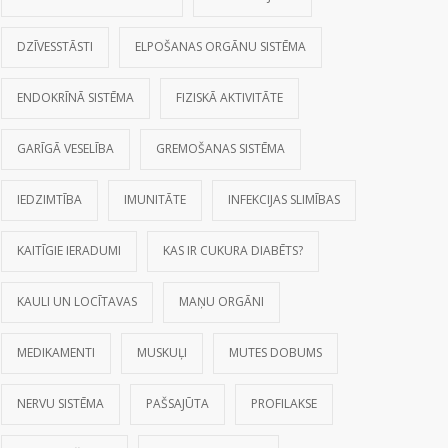
DZĪVESSTĀSTI
ELPOŠANAS ORGĀNU SISTĒMA
ENDOKRĪNĀ SISTĒMA
FIZISKĀ AKTIVITĀTE
GARĪGĀ VESELĪBA
GREMOŠANAS SISTĒMA
IEDZIMTĪBA
IMUNITĀTE
INFEKCIJAS SLIMĪBAS
KAITĪGIE IERADUMI
KAS IR CUKURA DIABĒTS?
KAULI UN LOCĪTAVAS
MAŅU ORGĀNI
MEDIKAMENTI
MUSKUĻI
MUTES DOBUMS
NERVU SISTĒMA
PAŠSAJŪTA
PROFILAKSE