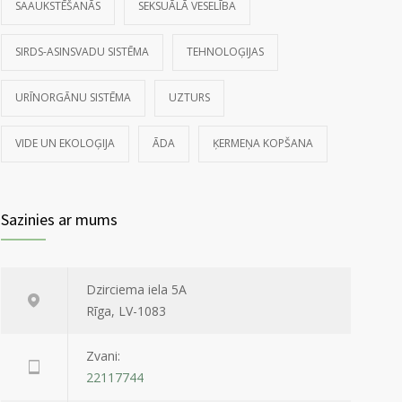
SAAUKSTĒŠANĀS
SEKSUĀLĀ VESELĪBA
SIRDS-ASINSVADU SISTĒMA
TEHNOLOĢIJAS
URĪNORGĀNU SISTĒMA
UZTURS
VIDE UN EKOLOĢIJA
ĀDA
ĶERMEŅA KOPŠANA
Sazinies ar mums
Dzirciema iela 5A
Rīga, LV-1083
Zvani:
22117744