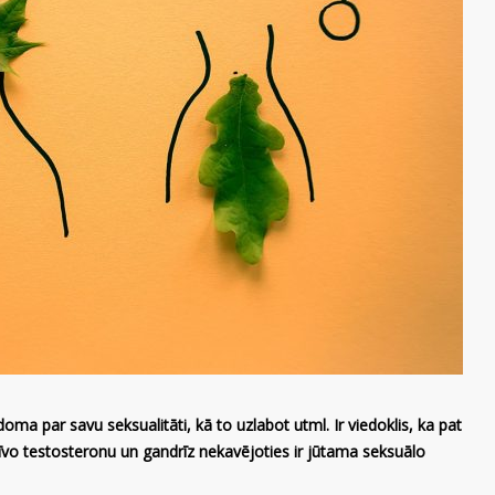
a par savu seksualitāti, kā to uzlabot utml. Ir viedoklis, ka pat
rīvo testosteronu un gandrīz nekavējoties ir jūtama seksuālo