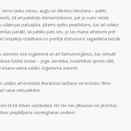
ar zemu tauku saturu, augļu un dārzeņu lietošana – palīdz
asinīs, kā arī palielinās dzimumtieksme, pat ja svars netiek
iku uzlabojas pašsajūta, jūtams spēku pieplūdums, kas arī uzlabo
nšas panākt, lai patiktu pats sev, jo tas maina attieksmi pret
ā arī simpātiju izrādīšana no pretējā dzimuma ir sagaidāma biežāk.
ojas asinsrite visā organismā un arī dzimumorgānos, kas stimulē
ebkura fiziskā slodze – joga, aerobika, nodarbības sporta zālē,
rī iešana vannā uzlabo organisma asinsriti.
zlabo arī erotiskās literatūras lasīšana vai erotisko filmu
rī savai seksualitātei.
eņem tā kā dzīves sastāvdaļa. No tās nav jākaunas vai jācenšas
dzīves piepildījuma sasniegšanas veidiem.