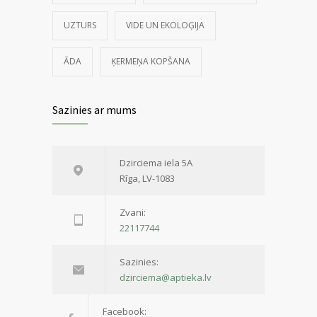
UZTURS
VIDE UN EKOLOĢIJA
ĀDA
ĶERMEŅA KOPŠANA
Sazinies ar mums
Dzirciema iela 5A
Rīga, LV-1083
Zvani:
22117744
Sazinies:
dzirciema@aptieka.lv
Facebook: