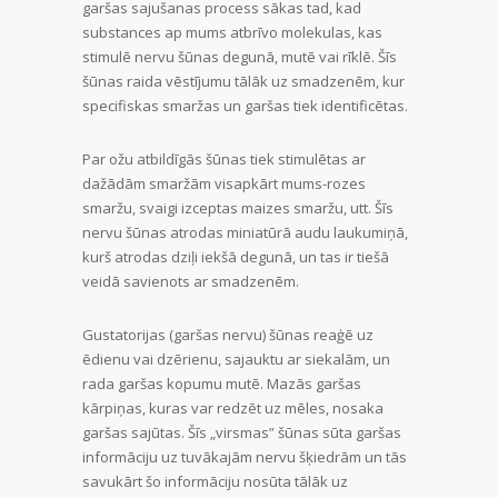
garšas sajušanas process sākas tad, kad
substances ap mums atbrīvo molekulas, kas
stimulē nervu šūnas degunā, mutē vai rīklē. Šīs
šūnas raida vēstījumu tālāk uz smadzenēm, kur
specifiskas smaržas un garšas tiek identificētas.
Par ožu atbildīgās šūnas tiek stimulētas ar
dažādām smaržām visapkārt mums-rozes
smaržu, svaigi izceptas maizes smaržu, utt. Šīs
nervu šūnas atrodas miniatūrā audu laukumiņā,
kurš atrodas dziļi iekšā degunā, un tas ir tiešā
veidā savienots ar smadzenēm.
Gustatorijas (garšas nervu) šūnas reaģē uz
ēdienu vai dzērienu, sajauktu ar siekalām, un
rada garšas kopumu mutē. Mazās garšas
kārpiņas, kuras var redzēt uz mēles, nosaka
garšas sajūtas. Šīs „virsmas” šūnas sūta garšas
informāciju uz tuvākajām nervu šķiedrām un tās
savukārt šo informāciju nosūta tālāk uz