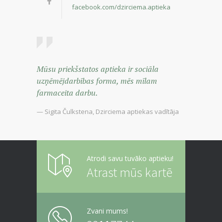
facebook.com/dzirciema.aptieka
Mūsu priekšstatos aptieka ir sociāla
uzņēmējdarbības forma, mēs mīlam
farmaceita darbu.
— Sigita Čulkstena, Dzirciema aptiekas vadītāja
Atrodi savu tuvāko aptieku!
Atrast mūs kartē
Zvani mums!