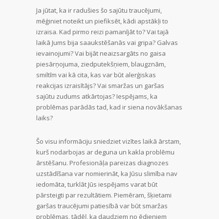
Ja jūtat, ka ir radušies šo sajūtu traucējumi,
mēģiniet noteikt un piefiksēt, kādi apstākļi to
izraisa. Kad pirmo reizi pamanījāt to? Vai tajā
laikā Jums bija saaukstēšanās vai gripa? Galvas
ievainojumi? Vai bijāt neaizsargāts no gaisa
piesārņojuma, ziedputekšņiem, blaugznām,
smiltīm vai kā cita, kas var būt alerģiskas
reakcijas izraisītājs? Vai smaržas un garšas
sajūtu zudums atkārtojas? Iespējams, ka
problēmas parādās tad, kad ir siena novākšanas
laiks?
Šo visu informāciju sniedziet vizītes laikā ārstam,
kurš nodarbojas ar deguna un kakla problēmu
ārstēšanu. Profesionāļa pareizas diagnozes
uzstādīšana var nomierināt, ka Jūsu slimība nav
iedomāta, turklāt Jūs iespējams varat būt
pārsteigti par rezultātiem. Piemēram, šķietami
garšas traucējumi patiesībā var būt smaržas
problēmas, tādēļ, ka daudziem no ēdieniem