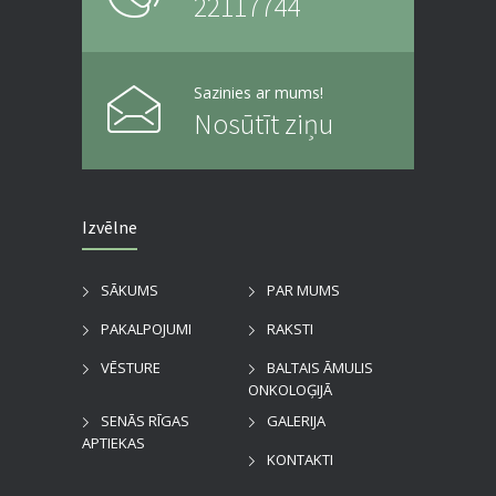
22117744
Sazinies ar mums!
Nosūtīt ziņu
Izvēlne
SĀKUMS
PAR MUMS
PAKALPOJUMI
RAKSTI
VĒSTURE
BALTAIS ĀMULIS
ONKOLOĢIJĀ
SENĀS RĪGAS
GALERIJA
APTIEKAS
KONTAKTI