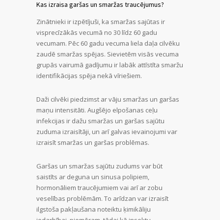
Kas izraisa garšas un smaržas traucējumus?
Zinātnieki ir izpētījuši, ka smaržas sajūtas ir
visprecīzākās vecumā no 30 līdz 60 gadu
vecumam. Pēc 60 gadu vecuma liela daļa cilvēku
zaudē smaržas spējas. Sievietēm visās vecuma
grupās vairumā gadījumu ir labāk attīstīta smaržu
identifikācijas spēja nekā vīriešiem.
Daži cilvēki piedzimst ar vāju smaržas un garšas
maņu intensitāti. Augšējo elpošanas ceļu
infekcijas ir dažu smaržas un garšas sajūtu
zuduma izraisītāji, un arī galvas ievainojumi var
izraisīt smaržas un garšas problēmas.
Garšas un smaržas sajūtu zudums var būt
saistīts ar deguna un sinusa polipiem,
hormonāliem traucējumiem vai arī ar zobu
veselības problēmām. To arīdzan var izraisīt
ilgstoša pakļaušana noteiktu ķimikāliju
iedarbībai, piemēram, tādai kā insektu