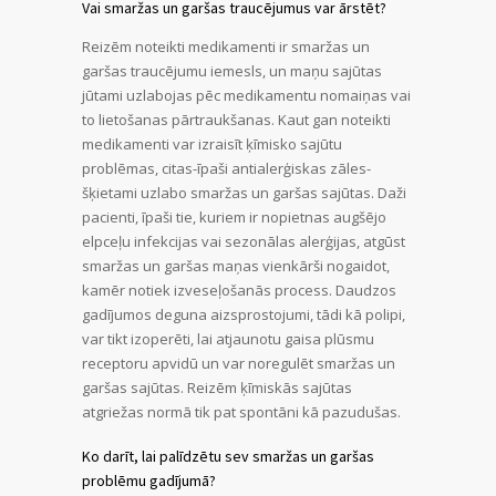
Vai smaržas un garšas traucējumus var ārstēt?
Reizēm noteikti medikamenti ir smaržas un
garšas traucējumu iemesls, un maņu sajūtas
jūtami uzlabojas pēc medikamentu nomaiņas vai
to lietošanas pārtraukšanas. Kaut gan noteikti
medikamenti var izraisīt ķīmisko sajūtu
problēmas, citas-īpaši antialerģiskas zāles-
šķietami uzlabo smaržas un garšas sajūtas. Daži
pacienti, īpaši tie, kuriem ir nopietnas augšējo
elpceļu infekcijas vai sezonālas alerģijas, atgūst
smaržas un garšas maņas vienkārši nogaidot,
kamēr notiek izveseļošanās process. Daudzos
gadījumos deguna aizsprostojumi, tādi kā polipi,
var tikt izoperēti, lai atjaunotu gaisa plūsmu
receptoru apvidū un var noregulēt smaržas un
garšas sajūtas. Reizēm ķīmiskās sajūtas
atgriežas normā tik pat spontāni kā pazudušas.
Ko darīt, lai palīdzētu sev smaržas un garšas
problēmu gadījumā?