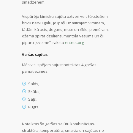
smadzenēm.
Vispārēju ķīmisku sajūtu uztveri veic tūkstošiem
brīvu nervu galu, jo īpaši uz mitrajām virsmām,
tādām kā acis, deguns, mute un rīkle, piemēram,
ožamā spirta dzēliens, mentola vēsums un čili
piparu „svelme”, raksta
entnet.org
.
Garšas sajūtas
Mēs visi spējam sajust noteiktas 4 garšas
pamatiezīmes:
Salds,
Skābs,
Sāļš,
Rūgts.
Noteiktas šo garšas sajūtu kombinācijas-
struktūra, temperatūra, smarža un sajūtas no