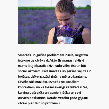
Smaržas un garšas problēmām ir liela, negatīva
ietekme uz cilvēka dzīvi, jo šīs maņas faktiski
mums ļauj izbaudīt dzīvi, rada vēlmi ēst un būt
sociāli aktīviem. Kad smaržas un garšas sajūtas ir
bojātas, dzīvei pazūd zināma mēra pikantums.
Cilvēks sāk maz ēst, izvairās no sociāliem
kontaktiem, un kā likumsakarīgs rezultāts ir tas,
ka viņa pašsajūta un apmierinātība ar sevi
aizvien pasliktinās. Daudzi vecāka gada gājumi
cilvēki piedzīvo šo problēmu.