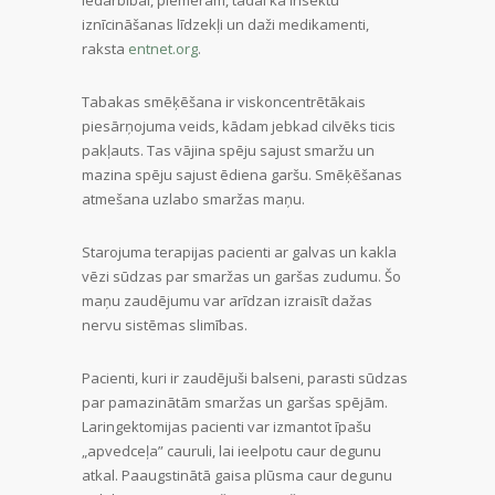
iznīcināšanas līdzekļi un daži medikamenti,
raksta
entnet.org
.
Tabakas smēķēšana ir viskoncentrētākais
piesārņojuma veids, kādam jebkad cilvēks ticis
pakļauts. Tas vājina spēju sajust smaržu un
mazina spēju sajust ēdiena garšu. Smēķēšanas
atmešana uzlabo smaržas maņu.
Starojuma terapijas pacienti ar galvas un kakla
vēzi sūdzas par smaržas un garšas zudumu. Šo
maņu zaudējumu var arīdzan izraisīt dažas
nervu sistēmas slimības.
Pacienti, kuri ir zaudējuši balseni, parasti sūdzas
par pamazinātām smaržas un garšas spējām.
Laringektomijas pacienti var izmantot īpašu
„apvedceļa” cauruli, lai ieelpotu caur degunu
atkal. Paaugstinātā gaisa plūsma caur degunu