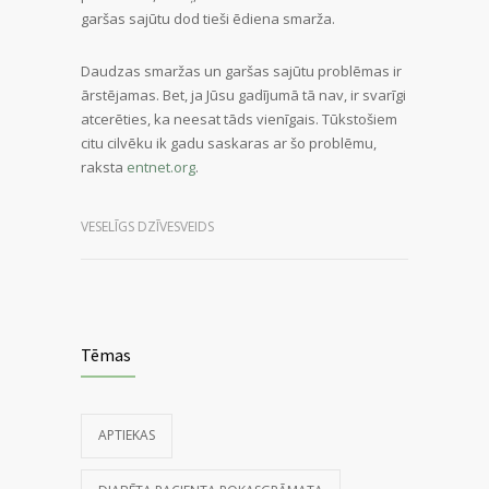
garšas sajūtu dod tieši ēdiena smarža.
Daudzas smaržas un garšas sajūtu problēmas ir
ārstējamas. Bet, ja Jūsu gadījumā tā nav, ir svarīgi
atcerēties, ka neesat tāds vienīgais. Tūkstošiem
citu cilvēku ik gadu saskaras ar šo problēmu,
raksta
entnet.org
.
VESELĪGS DZĪVESVEIDS
Tēmas
APTIEKAS