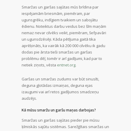
Smaržas un garšas sajūtas mūs brīdina par
iespējamām briesmām, piemēram, par
ugunsgrēku, indīgiem tvaikiem un sabojātu
ēdienu. Noteiktus darbu veidus bez šīm maņām
nemaz nevar cilvēks veikt, piemēram, šefpavāri
un ugunsdzēsēji. Kāda pētījuma gaitā tika
aprēķināts, ka vairāk kā 200 000 cilvēku ik gadu
dodas pie ārsta tieši smaržas un garšas
problēmu dēļ, tomēr ir arī gadījumi, kad par to
netiek ziņots, vēsta
entnet.org
.
Garšas un smaržas zudums var būt sinusīti,
deguna gļotādas izmaiņas, deguna ejas
izaugumi vai arī retos gadījumos smadzeņu
audzējs.
Kā mūsu smaržu un garšu maņas darbojas?
Smaržas un garšas sajūtas pieder pie mūsu
ķīmiskās sajūtu sistēmas. Sarežģītais smaržas un