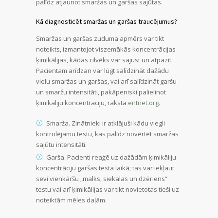
palīdz atjaunot smaržas un garšas sajūtas.
Kā diagnosticēt smaržas un garšas traucējumus?
Smaržas un garšas zuduma apmērs var tikt
noteikts, izmantojot viszemākās koncentrācijas
ķimikālijas, kādas cilvēks var sajust un atpazīt.
Pacientam arīdzan var lūgt salīdzināt dažādu
vielu smaržas un garšas, vai arī salīdzināt garšu
un smaržu intensitāti, pakāpeniski palielinot
ķimikāliju koncentrāciju, raksta
entnet.org
.
Smarža. Zinātnieki ir atklājuši kādu viegli
kontrolējamu testu, kas palīdz novērtēt smaržas
sajūtu intensitāti.
Garša. Pacienti reaģē uz dažādām ķimikāliju
koncentrāciju garšas testa laikā; tas var iekļaut
sevī vienkāršu „malks, siekalas un dzēriens”
testu vai arī ķimikālijas var tikt novietotas tieši uz
noteiktām mēles daļām.