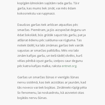
kopīgām ķīmiskām sajūtām rada garšu. Tā ir
garša, kas mums liek zināt, vai mēs ēdam
kokosriekstu vai rupjmaizi.
Daudzas garšas tiek arīdzan atpazītas pēc
smaržas. Piemēram, ja Jūs aizspiežat degunu un
ēdat šokolādi, būs grūtāk sajust tās garšu, pat ja
atšķirat ēdienu pēc salduma vai rūgtuma. Tas
notiek tādēļ, ka labi zināmas garšas tiek vairāk
sajustas ar smaržas palīdzību. Mēs visi labi
zinām kafijas garšu, un tieši tādēļ cilvēks, kurš
vēlas pilnībā izjust garšu, izelpos caur degunu
pēc katra kafijas malka, raksta
entnet.org
.
Garšas un smaržas šūnas ir vienīgās šūnas
nervu sistēmā, kas tiek aizstātas ar jaunām, kad
tās noveco vai tiek bojātas. Zinātnieki rūpīgi pēta
šo fenomenu, lai noskaidrotu, kā aizvietot citas
bojātās nervu šūnas.