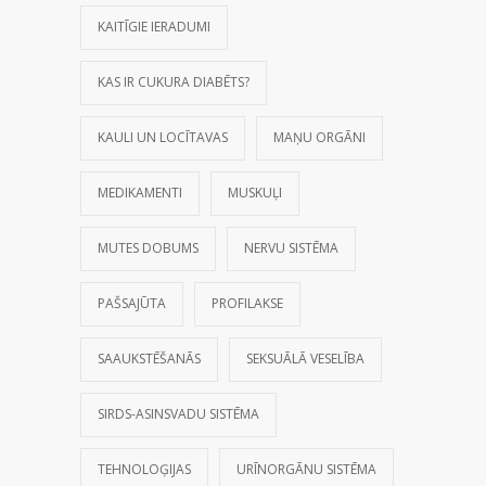
KAITĪGIE IERADUMI
KAS IR CUKURA DIABĒTS?
KAULI UN LOCĪTAVAS
MAŅU ORGĀNI
MEDIKAMENTI
MUSKUĻI
MUTES DOBUMS
NERVU SISTĒMA
PAŠSAJŪTA
PROFILAKSE
SAAUKSTĒŠANĀS
SEKSUĀLĀ VESELĪBA
SIRDS-ASINSVADU SISTĒMA
TEHNOLOĢIJAS
URĪNORGĀNU SISTĒMA