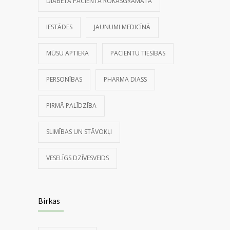
DIABĒTA PACIENTA ROKASGRĀMATA
IESTĀDES
JAUNUMI MEDICĪNĀ
MŪSU APTIEKA
PACIENTU TIESĪBAS
PERSONĪBAS
PHARMA DIASS
PIRMĀ PALĪDZĪBA
SLIMĪBAS UN STĀVOKĻI
VESELĪGS DZĪVESVEIDS
Birkas