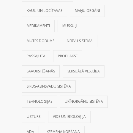
KAULI UN LOCĪTAVAS
MAŅU ORGĀNI
MEDIKAMENTI
MUSKUĻI
MUTES DOBUMS
NERVU SISTĒMA
PAŠSAJŪTA
PROFILAKSE
SAAUKSTĒŠANĀS
SEKSUĀLĀ VESELĪBA
SIRDS-ASINSVADU SISTĒMA
TEHNOLOĢIJAS
URĪNORGĀNU SISTĒMA
UZTURS
VIDE UN EKOLOĢIJA
ĀDA
ĶERMEŅA KOPŠANA