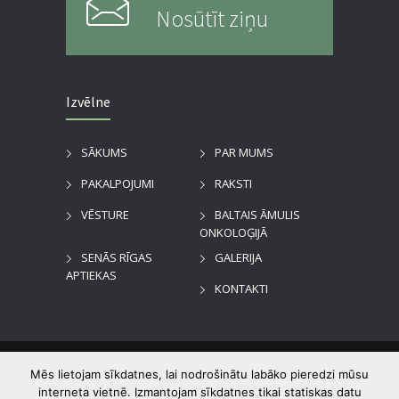
Nosūtīt ziņu
Izvēlne
SĀKUMS
PAR MUMS
PAKALPOJUMI
RAKSTI
VĒSTURE
BALTAIS ĀMULIS
ONKOLOĢIJĀ
SENĀS RĪGAS
GALERIJA
APTIEKAS
KONTAKTI
©
2026
Dzirciema aptieka
. Visas tiesības
Mēs lietojam sīkdatnes, lai nodrošinātu labāko pieredzi mūsu
aizsargātas.
interneta vietnē. Izmantojam sīkdatnes tikai statiskas datu