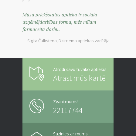
Mūsu priekšstatos aptieka ir sociāla
uzņēmējdarbības forma, mēs mīlam
farmaceita darbu.
— Sigita Čulkstena, Dzirciema aptiekas vadītāja
Atrodi savu tuvāko aptieku!
Atrast mūs kartē
Zvani mums!
22117744
Sazinies ar mums!