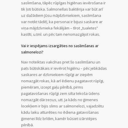
saslimšana, tāpēc rūpīgas higiēnas ievērošana ir
tik ļoti būtiska. Salmonellas baktērija var būt arī
uz dažādiem Jūsu mājdzīvniekiem, saslimšana
var notikt tādēļ, ka personai ir bijusi saskare ar
viņa mājdzīvnieka fekālijām – tīrot „tualetes”
kastīti, u.tml. un pēc tam nenomazgājot rokas.
Vai ir iespējams izsargāties no saslimšanas ar
salmonelozi?
Nav noteiktas vakcīnas pret šo saslimšanu un
pats būtiskākais ir ievērot higiēnu – pēc jebkādas
saskares ar dzīvniekiem rūpīgi ar ziepēm
nomazgāt rokas, kā arī ēdienu pagatavot rūpīgi,
piemēram, izcept gaļu pilnībā, pirms
pagatavošanas rūpīgi zem silta tekoša ūdens
nomazgāt dārzeņus, utt. Ja kāds no ģimenes
locekļiem ir bijis slims ar salmonelozi, vajadzētu
kādu laiku atturēties no ēdiena gatavošanas
ģimenei līdz brīdim, kamēr būsiet izārstējies
pilnībā.