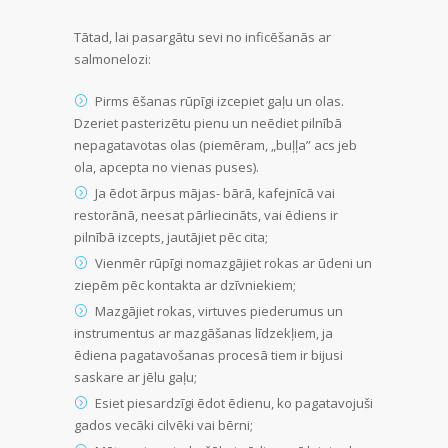
Tātad, lai pasargātu sevi no inficēšanās ar
salmonelozi:
Pirms ēšanas rūpīgi izcepiet gaļu un olas.
Dzeriet pasterizētu pienu un neēdiet pilnībā
nepagatavotas olas (piemēram, „buļļa” acs jeb
ola, apcepta no vienas puses).
Ja ēdot ārpus mājas- bārā, kafejnīcā vai
restorānā, neesat pārliecināts, vai ēdiens ir
pilnībā izcepts, jautājiet pēc cita;
Vienmēr rūpīgi nomazgājiet rokas ar ūdeni un
ziepēm pēc kontakta ar dzīvniekiem;
Mazgājiet rokas, virtuves piederumus un
instrumentus ar mazgāšanas līdzekļiem, ja
ēdiena pagatavošanas procesā tiem ir bijusi
saskare ar jēlu gaļu;
Esiet piesardzīgi ēdot ēdienu, ko pagatavojuši
gados vecāki cilvēki vai bērni;