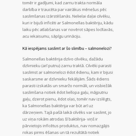
tomēr ir gadījumi, kad zarnu trakta normāla
darbība ir traucēta par vairākus mēnešus pēc
saslimšanas izārstēšanās. Nelielai daļai cilvēku,
kuri ir bijuši inficēti ar Salmonellas baktēriju, kādu
laiku pēc atlabšanas var novērot sāpes locītavās,
acu iekaisumu, sāpīgu urināciju.
Kā iespējams saslimt ar šo slimību – salmonelozi?
Salmonellas baktērija dzīvo cilvēku, dažādu
dzīvnieku (arī putnu) zarnu traktā. Cilvēki parasti
saslimst ar salmonelozi ēdot ēdienu, kam ir bijusi
saskarsme ar dzīvnieku fekālijām. Šāds ēdiens
parasti izskatās un smaržo normāli, un visbiežāk
saslimšana notiek ēdot liellopa gaļu, mājputnu
gaļu, dzerot pienu, ēdot olas, tomēr nav izslēgts,
ka Salmonellas baktērija var būt arī uz
dārzeņiem. Tajā pašā laikā cilvēks var saslimt, jo
uz viņa rokām atrodas šī baktērija- viņš ir
pārvietojis inficētus produktus, nav nomazgājis
rokas pirms ēšanas un tā rezultātā notiek