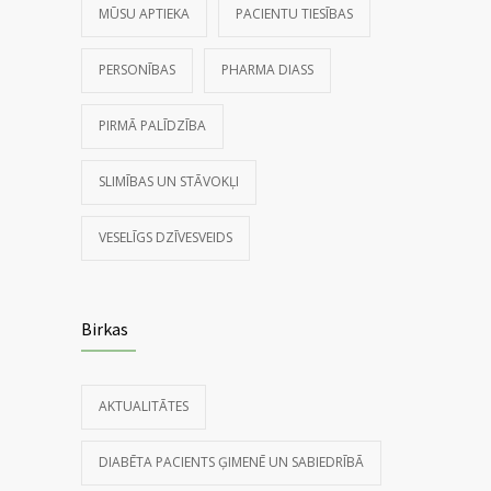
MŪSU APTIEKA
PACIENTU TIESĪBAS
PERSONĪBAS
PHARMA DIASS
PIRMĀ PALĪDZĪBA
SLIMĪBAS UN STĀVOKĻI
VESELĪGS DZĪVESVEIDS
Birkas
AKTUALITĀTES
DIABĒTA PACIENTS ĢIMENĒ UN SABIEDRĪBĀ