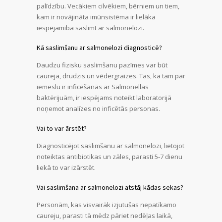
palīdzību. Vecākiem cilvēkiem, bērniem un tiem,
kam ir novājināta imūnsistēma ir lielāka
iespējamība saslimt ar salmonelozi.
Kā saslimšanu ar salmonelozi diagnosticē?
Daudzu fizisku saslimšanu pazīmes var būt
caureja, drudzis un vēdergraizes. Tas, ka tam par
iemeslu ir inficēšanās ar Salmonellas
baktērijuām, ir iespējams noteikt laboratorijā
noņemot analīzes no inficētās personas.
Vai to var ārstēt?
Diagnosticējot saslimšanu ar salmonelozi, lietojot
noteiktas antibiotikas un zāles, parasti 5-7 dienu
liekā to var izārstēt.
Vai saslimšana ar salmonelozi atstāj kādas sekas?
Personām, kas visvairāk izjutušas nepatīkamo
caureju, parasti tā mēdz pāriet nedēļas laikā,