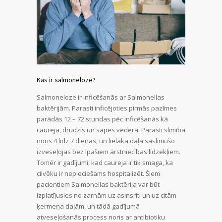
Kas ir salmoneloze?
Salmoneloze ir inficēšanās ar Salmonellas
baktērijām. Parasti inficējoties pirmās pazīmes
parādās 12 – 72 stundas pēc inficēšanās kā
caureja, drudzis un sāpes vēderā. Parasti slimība
noris 4 līdz 7 dienas, un lielākā daļa saslimušo
izveseļojas bez īpašiem ārstniecības līdzekļiem.
Tomēr ir gadījumi, kad caureja ir tik smaga, ka
cilvēku ir nepieciešams hospitalizēt. Šiem
pacientiem Salmonellas baktērija var būt
izplatījusies no zarnām uz asinsriti un uz citām
ķermeņa daļām, un tādā gadījumā
atveseļošanās process noris ar antibiotiku