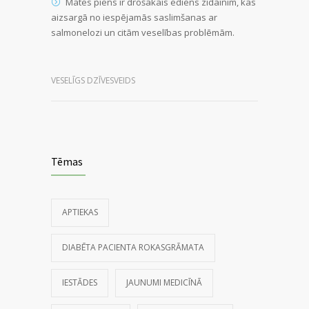
Mātes piens ir drošākais ēdiens zīdainim, kas
aizsargā no iespējamās saslimšanas ar
salmonelozi un citām veselības problēmām.
VESELĪGS DZĪVESVEIDS
Tēmas
APTIEKAS
DIABĒTA PACIENTA ROKASGRĀMATA
IESTĀDES
JAUNUMI MEDICĪNĀ