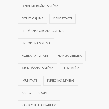
DZIMUMORGĀNU SISTĒMA
DZĪVES GĀJUMS
DZĪVESSTĀSTI
ELPOŠANAS ORGĀNU SISTĒMA
ENDOKRĪNĀ SISTĒMA
FIZISKĀ AKTIVITĀTE
GARĪGĀ VESELĪBA
GREMOŠANAS SISTĒMA
IEDZIMTĪBA
IMUNITĀTE
INFEKCIJAS SLIMĪBAS
KAITĪGIE IERADUMI
KAS IR CUKURA DIABĒTS?