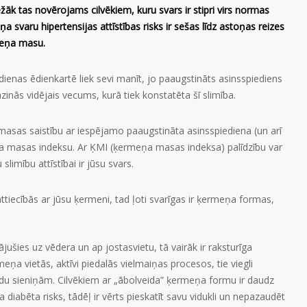
ežāk tas novērojams cilvēkiem, kuru svars ir stipri virs normas
a svaru hipertensijas attīstības risks ir sešas līdz astoņas reizes
meņa masu.
dienas ēdienkartē liek sevi manīt, jo paaugstināts asinsspiediens
azinās vidējais vecums, kurā tiek konstatēta šī slimība.
masas saistību ar iespējamo paaugstināta asinsspiediena (un arī
meņa masas indeksu. Ar ĶMI (ķermeņa masas indeksa) palīdzību var
slimību attīstībai ir jūsu svars.
attiecībās ar jūsu ķermeni, tad ļoti svarīgas ir ķermeņa formas,
rājušies uz vēdera un ap jostasvietu, tā vairāk ir raksturīga
eņa vietās, aktīvi piedalās vielmaiņas procesos, tie viegli
svadu sieniņām. Cilvēkiem ar „ābolveida” ķermeņa formu ir daudz
a diabēta risks, tādēļ ir vērts pieskatīt savu vidukli un nepazaudēt