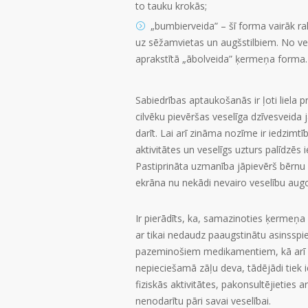
to tauku krokās;
„bumbierveida” – šī forma vairāk ra
uz sēžamvietas un augšstilbiem. No ves
aprakstītā „ābolveida” ķermeņa forma.
Sabiedrības aptaukošanās ir ļoti liela pr
cilvēku pievēršas veselīga dzīvesveida 
darīt. Lai arī zināma nozīme ir iedzimtīb
aktivitātes un veselīgs uzturs palīdzēs
Pastiprināta uzmanība jāpievērš bērnu v
ekrāna nu nekādi nevairo veselību au
Ir pierādīts, ka, samazinoties ķermeņa 
ar tikai nedaudz paaugstinātu asinsspie
pazeminošiem medikamentiem, kā arī ci
nepieciešamā zāļu deva, tādējādi tiek i
fiziskās aktivitātes, pakonsultējieties 
nenodarītu pāri savai veselībai.