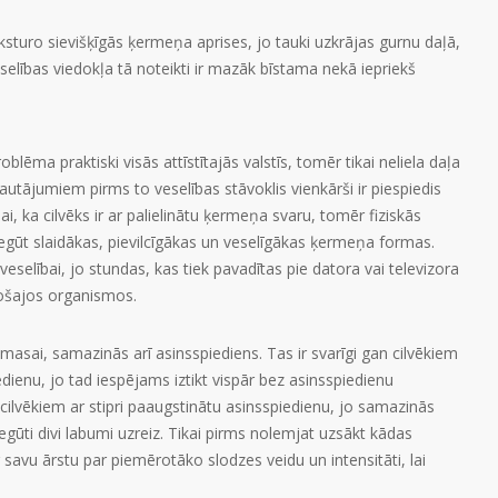
ksturo sievišķīgās ķermeņa aprises, jo tauki uzkrājas gurnu daļā,
elības viedokļa tā noteikti ir mazāk bīstama nekā iepriekš
oblēma praktiski visās attīstītajās valstīs, tomēr tikai neliela daļa
jautājumiem pirms to veselības stāvoklis vienkārši ir piespiedis
ai, ka cilvēks ir ar palielinātu ķermeņa svaru, tomēr fiziskās
 iegūt slaidākas, pievilcīgākas un veselīgākas ķermeņa formas.
eselībai, jo stundas, kas tiek pavadītas pie datora vai televizora
gošajos organismos.
masai, samazinās arī asinsspiediens. Tas ir svarīgi gan cilvēkiem
dienu, jo tad iespējams iztikt vispār bez asinsspiedienu
lvēkiem ar stipri paaugstinātu asinsspiedienu, jo samazinās
egūti divi labumi uzreiz. Tikai pirms nolemjat uzsākt kādas
ar savu ārstu par piemērotāko slodzes veidu un intensitāti, lai