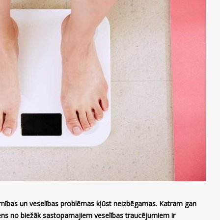
imības un veselības problēmas kļūst neizbēgamas. Katram gan
 viens no biežāk sastopamajiem veselības traucējumiem ir