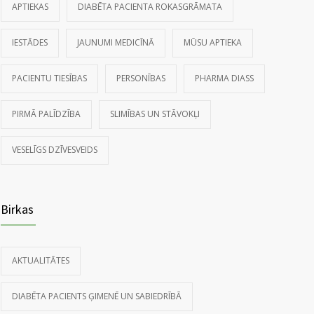
APTIEKAS
DIABĒTA PACIENTA ROKASGRĀMATA
IESTĀDES
JAUNUMI MEDICĪNĀ
MŪSU APTIEKA
PACIENTU TIESĪBAS
PERSONĪBAS
PHARMA DIASS
PIRMĀ PALĪDZĪBA
SLIMĪBAS UN STĀVOKĻI
VESELĪGS DZĪVESVEIDS
Birkas
AKTUALITĀTES
DIABĒTA PACIENTS ĢIMENĒ UN SABIEDRĪBĀ