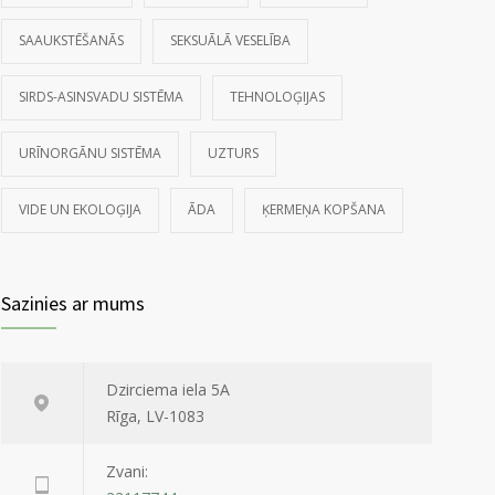
SAAUKSTĒŠANĀS
SEKSUĀLĀ VESELĪBA
SIRDS-ASINSVADU SISTĒMA
TEHNOLOĢIJAS
URĪNORGĀNU SISTĒMA
UZTURS
VIDE UN EKOLOĢIJA
ĀDA
ĶERMEŅA KOPŠANA
Sazinies ar mums
Dzirciema iela 5A
Rīga, LV-1083
Zvani: