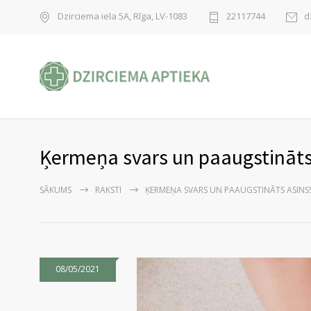
Dzirciema iela 5A, Rīga, LV-1083
22117744
d
Ķermeņa svars un paaugstināts
SĀKUMS
RAKSTI
ĶERMEŅA SVARS UN PAAUGSTINĀTS ASINSS
08/05/2021