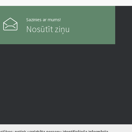
Sazinies ar mums!
Nosūtīt ziņu
olūkos; netiek uzglabāta personu identificējoša informācija.