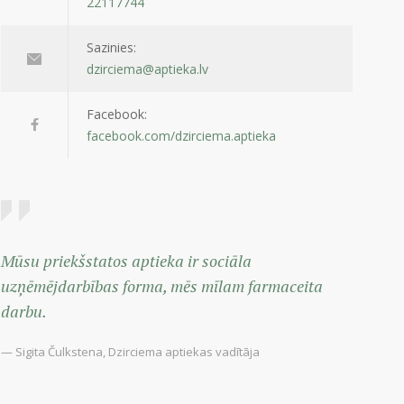
22117744
Sazinies:
dzirciema@aptieka.lv
Facebook:
facebook.com/dzirciema.aptieka
Mūsu priekšstatos aptieka ir sociāla
uzņēmējdarbības forma, mēs mīlam farmaceita
darbu.
— Sigita Čulkstena, Dzirciema aptiekas vadītāja