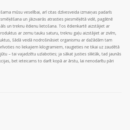
iešama mūsu veselībai, arī citas dzīvesveida izmaiņas padarīs
 smēķēšana un jāizvairās atrasties piesmēķētā vidē, pagātnē
ls un treknu ēdienu lietošana. Tos ēdienkartē aizstājiet ar
roduktus ar zemu tauku saturu, treknu gaļu aizstājiet ar zivīm,
roduktus, šādā veidā nodrošināsiet organismu ar dažādām tam
voties no liekajiem kilogramiem, raugieties ne tikai uz zaudētā
tu – tai vajadzētu uzlaboties; ja sākat justies sliktāk, tad jaunās
ijas, bet ieteicams to darīt kopā ar ārstu, lai nenodarītu pāri