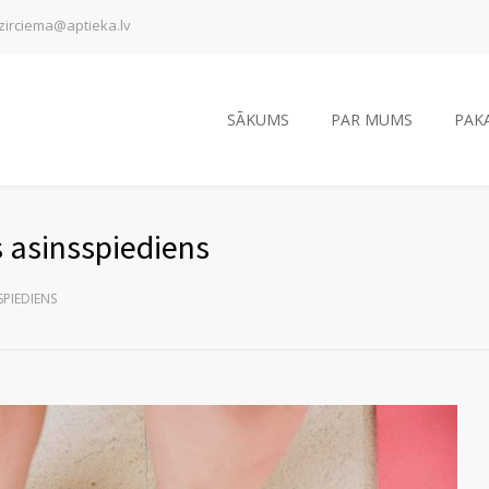
zirciema@aptieka.lv
SĀKUMS
PAR MUMS
PAK
 asinsspiediens
PIEDIENS