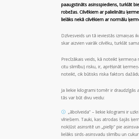
paaugstināts asinsspiediens, turklāt bi
robežas. Cilvēkiem ar palielinātu ķermeņ
lielāks nekā cilvēkiem ar normālu ķer
Dzīvesveids un tā ieviestās izmaiņas ik
skar aizvien vairāk cilvēku, turklāt sam
Precīzākais veids, kā noteikt ķermeņa 
citu slimību) risku, ir, aprēķināt ķer
noteikt, cik būtisks riska faktors dažādu 
Ja liekie kilogrami tomēr ir draudzīgās 
tās var būt divu veidu:
„ābolveida” – liekie kilogrami ir uzk
vīriešiem. Tauki, kas atrodas šajās ķerm
nokļūst asinsritē un „pielīp” pie asin
lielāks sirds-asinsvadu slimību un cukur