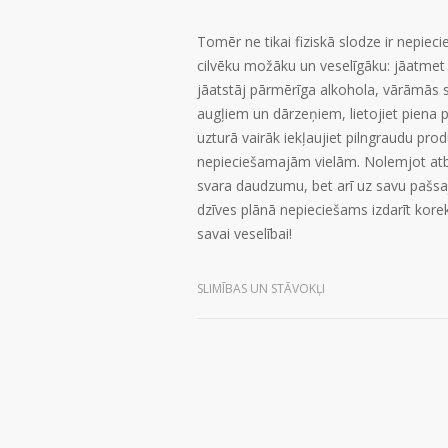
Tomēr ne tikai fiziskā slodze ir nepiec
cilvēku možāku un veselīgāku: jāatmet
jāatstāj pārmērīga alkohola, vārāmās sā
augļiem un dārzeņiem, lietojiet piena p
uzturā vairāk iekļaujiet pilngraudu p
nepieciešamajām vielām. Nolemjot atbrī
svara daudzumu, bet arī uz savu pašsajū
dzīves plānā nepieciešams izdarīt korekc
savai veselībai!
SLIMĪBAS UN STĀVOKĻI