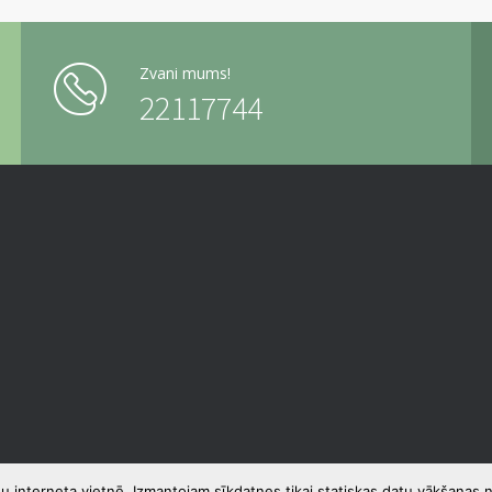
Zvani mums!
22117744
u interneta vietnē. Izmantojam sīkdatnes tikai statiskas datu vākšanas n