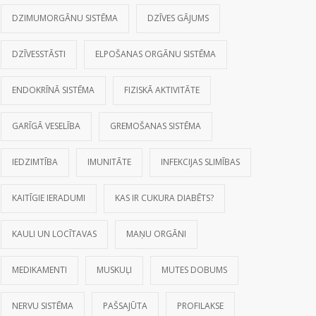
DZIMUMORGĀNU SISTĒMA
DZĪVES GĀJUMS
DZĪVESSTĀSTI
ELPOŠANAS ORGĀNU SISTĒMA
ENDOKRĪNĀ SISTĒMA
FIZISKĀ AKTIVITĀTE
GARĪGĀ VESELĪBA
GREMOŠANAS SISTĒMA
IEDZIMTĪBA
IMUNITĀTE
INFEKCIJAS SLIMĪBAS
KAITĪGIE IERADUMI
KAS IR CUKURA DIABĒTS?
KAULI UN LOCĪTAVAS
MAŅU ORGĀNI
MEDIKAMENTI
MUSKUĻI
MUTES DOBUMS
NERVU SISTĒMA
PAŠSAJŪTA
PROFILAKSE