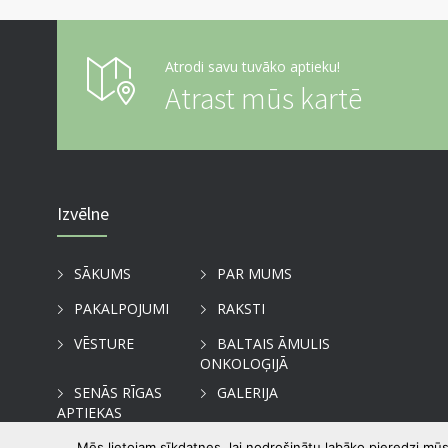
Atrodi savu tuvāko aptieku!
Atrast mūs kartē
Izvēlne
SĀKUMS
PAR MUMS
PAKALPOJUMI
RAKSTI
VĒSTURE
BALTAIS ĀMULIS
ONKOLOĢIJĀ
SENĀS RĪGAS
GALERIJA
APTIEKAS
KONTAKTI
Mēs lietojam sīkdatnes, lai nodrošinātu labāko pieredzi mūs