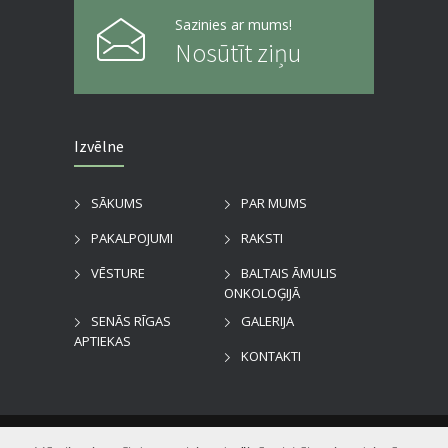
Sazinies ar mums!
Nosūtīt ziņu
Izvēlne
SĀKUMS
PAR MUMS
PAKALPOJUMI
RAKSTI
VĒSTURE
BALTAIS ĀMULIS
ONKOLOĢIJĀ
SENĀS RĪGAS
GALERIJA
APTIEKAS
KONTAKTI