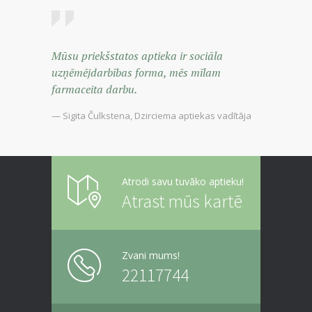
Mūsu priekšstatos aptieka ir sociāla
uzņēmējdarbības forma, mēs mīlam
farmaceita darbu.
— Sigita Čulkstena, Dzirciema aptiekas vadītāja
Atrodi savu tuvāko aptieku!
Atrast mūs kartē
Zvani mums!
22117744