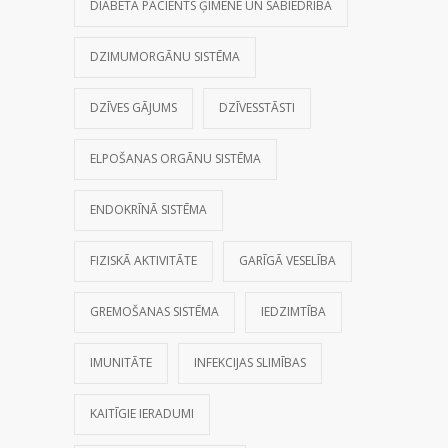
DIABĒTA PACIENTS ĢIMENĒ UN SABIEDRĪBĀ
DZIMUMORGĀNU SISTĒMA
DZĪVES GĀJUMS
DZĪVESSTĀSTI
ELPOŠANAS ORGĀNU SISTĒMA
ENDOKRĪNĀ SISTĒMA
FIZISKĀ AKTIVITĀTE
GARĪGĀ VESELĪBA
GREMOŠANAS SISTĒMA
IEDZIMTĪBA
IMUNITĀTE
INFEKCIJAS SLIMĪBAS
KAITĪGIE IERADUMI