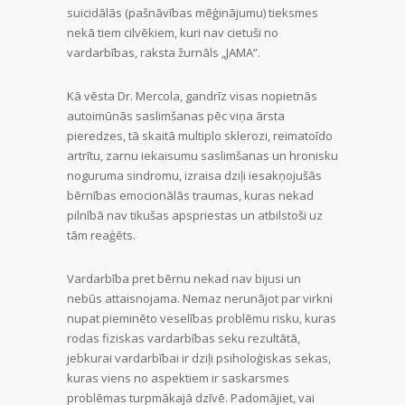
suicidālās (pašnāvības mēģinājumu) tieksmes
nekā tiem cilvēkiem, kuri nav cietuši no
vardarbības, raksta žurnāls „JAMA”.
Kā vēsta Dr. Mercola, gandrīz visas nopietnās
autoimūnās saslimšanas pēc viņa ārsta
pieredzes, tā skaitā multiplo sklerozi, reimatoīdo
artrītu, zarnu iekaisumu saslimšanas un hronisku
noguruma sindromu, izraisa dziļi iesakņojušās
bērnības emocionālās traumas, kuras nekad
pilnībā nav tikušas apspriestas un atbilstoši uz
tām reaģēts.
Vardarbība pret bērnu nekad nav bijusi un
nebūs attaisnojama. Nemaz nerunājot par virkni
nupat pieminēto veselības problēmu risku, kuras
rodas fiziskas vardarbības seku rezultātā,
jebkurai vardarbībai ir dziļi psiholoģiskas sekas,
kuras viens no aspektiem ir saskarsmes
problēmas turpmākajā dzīvē. Padomājiet, vai