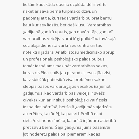
tiešām kaut kāda dusmu uzplūda dēļ ir vērts
riskēt ar sava bērna turpmāko dzīvi, un
padomājiet tie, kuri redz vardarbību pret bērnu
kaut kur sev līdzās, bet cieš klusu. Vardarbības
gadījumā gan kā upuris, gan novērotājs, gan arī
vardarbības veicējs -varat lūgt palīdzību tuvākajā
sociālajā dienestā vai krīzes centrā un tas
noteikti ir jādara. Ar atbilstošu medicīnisko aprūpi
un profesionālu psiholoģisko palīdzību būs
tomēr iespējams mazināt vardarbības sekas,
kuras cilvēks izjutīs jau pieaudzis esot. Jāatzīst,
ka visbiežāk patiesībā visa problēmu sakne
slēpjas pašos vardarbīgajos vecākos (izņemot
gadījumus, kad vardarbības veicējs ir svešs
cilvēks), kuri arī ir tikuši psiholoģiski vai fiziski
iespaidoti bērnībā, bet šajā gadījumā vajadzētu
atcerēties, ka tādēļ, ka pats/i bērnībā esat
cietis/usi, nenozīmē to, ka arī tā ir jādara attiecībā
pret savu bērnu. Šajā gadījumā Jums pašam/ai
ļoti noderētu palīdzība, piemēram, kādas