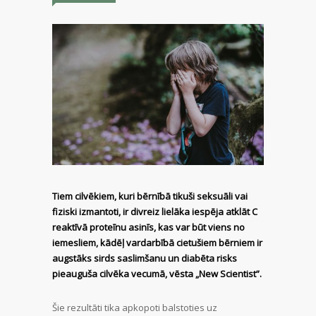
Tiem cilvēkiem, kuri bērnībā tikuši seksuāli vai
fiziski izmantoti, ir divreiz lielāka iespēja atklāt C
reaktīvā proteīnu asinīs, kas var būt viens no
iemesliem, kādēļ vardarbībā cietušiem bērniem ir
augstāks sirds saslimšanu un diabēta risks
pieauguša cilvēka vecumā, vēsta „New Scientist”.
Šie rezultāti tika apkopoti balstoties uz