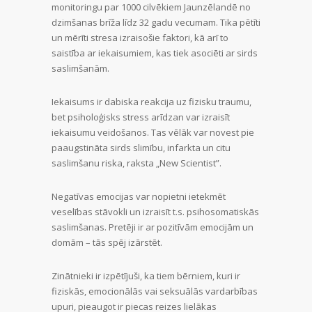
monitoringu par 1000 cilvēkiem Jaunzēlandē no
dzimšanas brīža līdz 32 gadu vecumam. Tika pētīti
un mērīti stresa izraisošie faktori, kā arī to
saistība ar iekaisumiem, kas tiek asociēti ar sirds
saslimšanām.
Iekaisums ir dabiska reakcija uz fizisku traumu,
bet psiholoģisks stress arīdzan var izraisīt
iekaisumu veidošanos. Tas vēlāk var novest pie
paaugstināta sirds slimību, infarkta un citu
saslimšanu riska, raksta „New Scientist”.
Negatīvas emocijas var nopietni ietekmēt
veselības stāvokli un izraisīt t.s. psihosomatiskās
saslimšanas. Pretēji ir ar pozitīvām emocijām un
domām – tās spēj izārstēt.
Zinātnieki ir izpētījuši, ka tiem bērniem, kuri ir
fiziskās, emocionālās vai seksuālās vardarbības
upuri, pieaugot ir piecas reizes lielākas