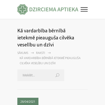
Kā vardarbība bērnībā
ietekmē pieauguša cilvēka
veselību un dzīvi
SĀKUMS
RAKSTI
KĀ VARDARBĪBA BĒRNĪBĀ IETEKMĒ PIEAUGUŠA
CILVĒKA VESELĪBU UN DZĪVI
28/04/2021