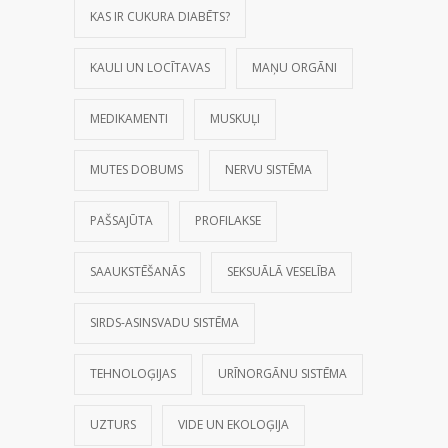
KAS IR CUKURA DIABĒTS?
KAULI UN LOCĪTAVAS
MAŅU ORGĀNI
MEDIKAMENTI
MUSKUĻI
MUTES DOBUMS
NERVU SISTĒMA
PAŠSAJŪTA
PROFILAKSE
SAAUKSTĒŠANĀS
SEKSUĀLĀ VESELĪBA
SIRDS-ASINSVADU SISTĒMA
TEHNOLOĢIJAS
URĪNORGĀNU SISTĒMA
UZTURS
VIDE UN EKOLOĢIJA