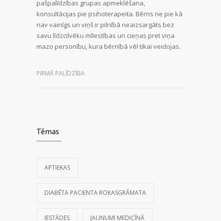
pašpalīdzības grupas apmeklēšana,
konsultācijas pie psihoterapeita. Bērns ne pie kā
nav vainīgs un viņš ir pilnībā neaizsargāts bez
savu līdzcilvēku mīlestības un cieņas pret viņa
mazo personību, kura bērnībā vēl tikai veidojas.
PIRMĀ PALĪDZĪBA
Tēmas
APTIEKAS
DIABĒTA PACIENTA ROKASGRĀMATA
IESTĀDES
JAUNUMI MEDICĪNĀ