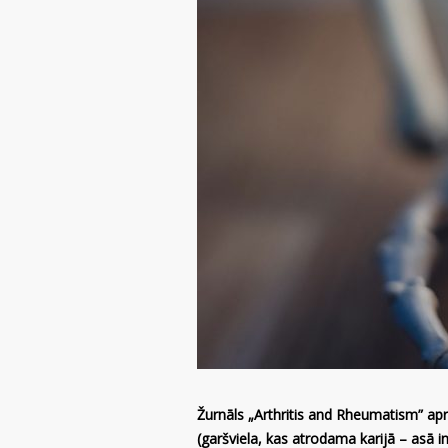
Žurnāls „Arthritis and Rheumatism” ap
(garšviela, kas atrodama karijā – asā i