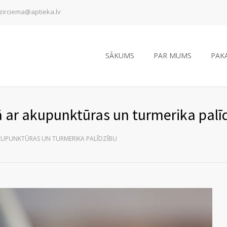
zirciema@aptieka.lv
SĀKUMS
PAR MUMS
PAK
dā ar akupunktūras un turmerika palī
AKUPUNKTŪRAS UN TURMERIKA PALĪDZĪBU