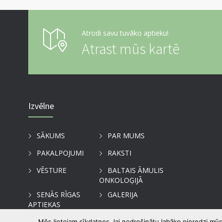
Atrodi savu tuvāko aptieku!
Atrast mūs kartē
Izvēlne
SĀKUMS
PAR MUMS
PAKALPOJUMI
RAKSTI
VĒSTURE
BALTAIS ĀMULIS
ONKOLOĢIJĀ
SENĀS RĪGAS
GALERIJA
APTIEKAS
KONTAKTI
Mēs lietojam sīkdatnes, lai nodrošinātu labāko pieredzi mūs