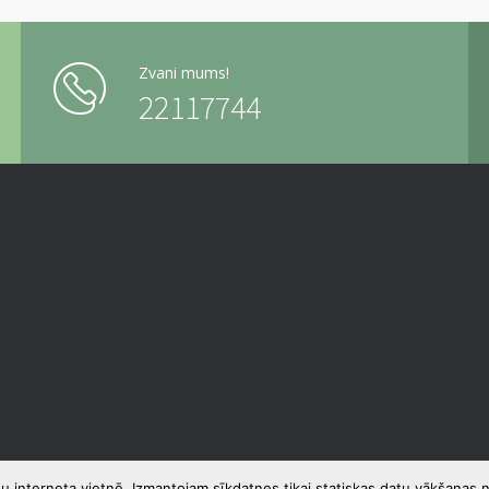
Zvani mums!
22117744
u interneta vietnē. Izmantojam sīkdatnes tikai statiskas datu vākšanas n