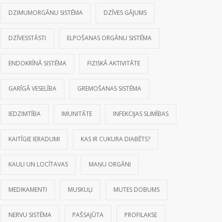
DZIMUMORGĀNU SISTĒMA
DZĪVES GĀJUMS
DZĪVESSTĀSTI
ELPOŠANAS ORGĀNU SISTĒMA
ENDOKRĪNĀ SISTĒMA
FIZISKĀ AKTIVITĀTE
GARĪGĀ VESELĪBA
GREMOŠANAS SISTĒMA
IEDZIMTĪBA
IMUNITĀTE
INFEKCIJAS SLIMĪBAS
KAITĪGIE IERADUMI
KAS IR CUKURA DIABĒTS?
KAULI UN LOCĪTAVAS
MAŅU ORGĀNI
MEDIKAMENTI
MUSKUĻI
MUTES DOBUMS
NERVU SISTĒMA
PAŠSAJŪTA
PROFILAKSE