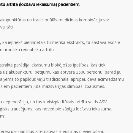
u artrīta (locītavu iekaisuma) pacientiem.
 akupunktūras un tradicionālās medicīnas kombinācija var
alitāti.
i, ka iepriekš pieminētais turmerika ekstrakts, tā sastāvā esošie
 hronisku reimatisku artrītu.
rakts parādīja iekaisumu bloķējošas īpašības, kas tiek
ībā uz akupunktūru, pētījumi, kas aptvēra 3500 personu, parādīja,
i saņēma to papildus viņu tradicionālai aprūpei, deva acīmredzamu
o šiem pacientiem juta mazsvarīgas slimības izpausmes.
 deģenerācija, un tas ir visizplatītākais artrīta veids ASV.
oģisks traucējums, kas noved pie sāpīga locītavu iekaisuma,
sm”.
teresi par papildus alternatīvās medicīnas pievienošanu