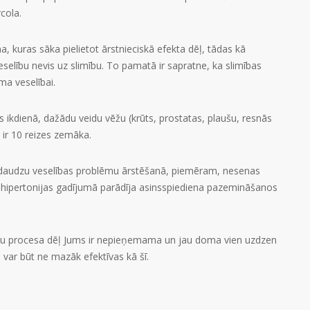
cola.
kuras sāka pielietot ārstnieciskā efekta dēļ, tādas kā
eselību nevis uz slimību. To pamatā ir sapratne, ka slimības
ma veselībai.
ts ikdienā, dažādu veidu vēžu (krūts, prostatas, plaušu, resnās
, ir 10 reizes zemāka.
a daudzu veselības problēmu ārstēšanā, piemēram, nesenas
u hipertonijas gadījumā parādīja asinsspiediena pazemināšanos
nu procesa dēļ Jums ir nepieņemama un jau doma vien uzdzen
as var būt ne mazāk efektīvas kā šī.