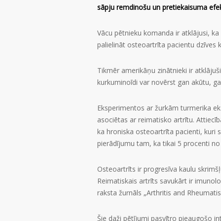
sāpju remdinošu un pretiekaisuma efekt
Vācu pētnieku komanda ir atklājusi, ka
palielināt osteoartrīta pacientu dzīves kv
Tikmēr amerikāņu zinātnieki ir atklājuš
kurkuminoīdi var novērst gan akūtu, gan
Eksperimentos ar žurkām turmerika ekst
asociētas ar reimatisko artrītu. Attiec
ka hroniska osteoartrīta pacienti, kur
pierādījumu tam, ka tikai 5 procenti n
Osteoartrīts ir progresīva kaulu skrimšļu
Reimatiskais artrīts savukārt ir imunol
raksta žurnāls „Arthritis and Rheumati
Šie daži pētījumi pasvītro pieaugošo in