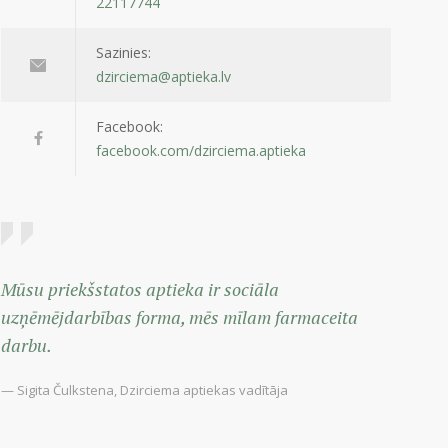
22117744
Sazinies:
dzirciema@aptieka.lv
Facebook:
facebook.com/dzirciema.aptieka
Mūsu priekšstatos aptieka ir sociāla
uzņēmējdarbības forma, mēs mīlam farmaceita
darbu.
— Sigita Čulkstena, Dzirciema aptiekas vadītāja