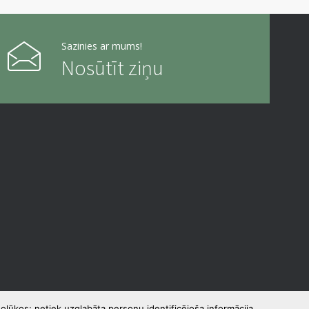
Sazinies ar mums!
Nosūtīt ziņu
olūkos; netiek uzglabāta personu identificējoša informācija.