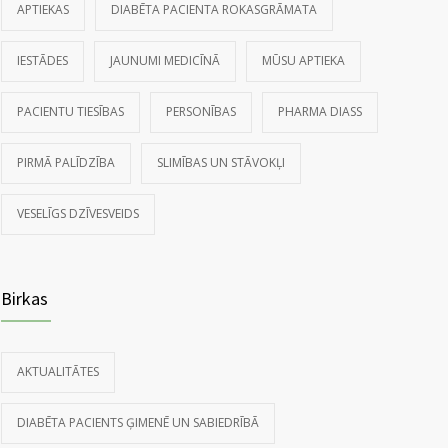
APTIEKAS
DIABĒTA PACIENTA ROKASGRĀMATA
IESTĀDES
JAUNUMI MEDICĪNĀ
MŪSU APTIEKA
PACIENTU TIESĪBAS
PERSONĪBAS
PHARMA DIASS
PIRMĀ PALĪDZĪBA
SLIMĪBAS UN STĀVOKĻI
VESELĪGS DZĪVESVEIDS
Birkas
AKTUALITĀTES
DIABĒTA PACIENTS ĢIMENĒ UN SABIEDRĪBĀ