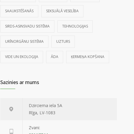
SAAUKSTĒŠANĀS
SEKSUĀLĀ VESELĪBA
SIRDS-ASINSVADU SISTĒMA
TEHNOLOĢIJAS
URĪNORGĀNU SISTĒMA
UZTURS
VIDE UN EKOLOĢIJA
ĀDA
ĶERMEŅA KOPŠANA
Sazinies ar mums
Dzirciema iela 5A
Rīga, LV-1083
Zvani: