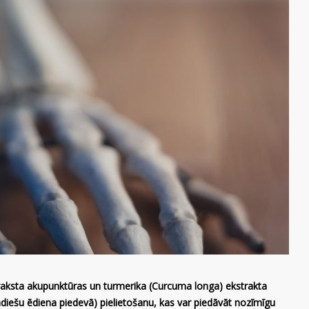
raksta akupunktūras un turmerika (Curcuma longa) ekstrakta
ndiešu ēdiena piedevā) pielietošanu, kas var piedāvāt nozīmīgu