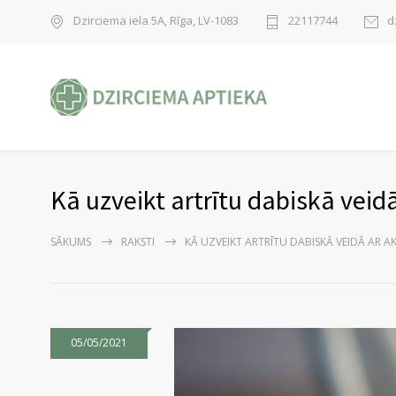
Dzirciema iela 5A, Rīga, LV-1083
22117744
d
Kā uzveikt artrītu dabiskā vei
SĀKUMS
RAKSTI
KĀ UZVEIKT ARTRĪTU DABISKĀ VEIDĀ AR 
05/05/2021