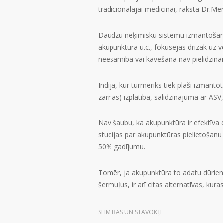
tradicionālajai medicīnai, raksta Dr.Mer
Daudzu neķīmisku sistēmu izmantošana, 
akupunktūra u.c., fokusējas drīzāk uz v
neesamība vai kavēšana nav pielīdzinā
Indijā, kur turmeriks tiek plaši izmanto
zarnas) izplatība, salīdzinājumā ar ASV
Nav šaubu, ka akupunktūra ir efektīv
studijas par akupunktūras pielietošan
50% gadījumu.
Tomēr, ja akupunktūra to adatu dūrie
šermuļus, ir arī citas alternatīvas, kur
SLIMĪBAS UN STĀVOKĻI