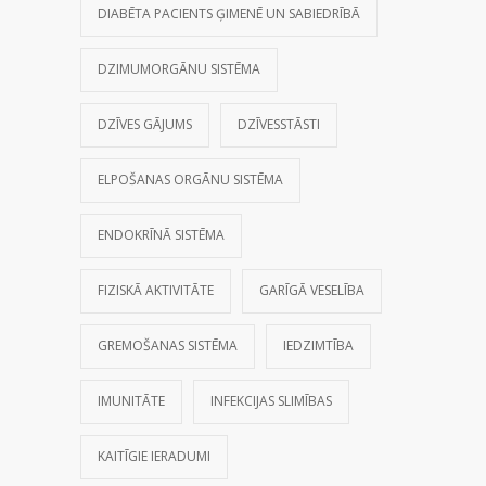
DIABĒTA PACIENTS ĢIMENĒ UN SABIEDRĪBĀ
DZIMUMORGĀNU SISTĒMA
DZĪVES GĀJUMS
DZĪVESSTĀSTI
ELPOŠANAS ORGĀNU SISTĒMA
ENDOKRĪNĀ SISTĒMA
FIZISKĀ AKTIVITĀTE
GARĪGĀ VESELĪBA
GREMOŠANAS SISTĒMA
IEDZIMTĪBA
IMUNITĀTE
INFEKCIJAS SLIMĪBAS
KAITĪGIE IERADUMI