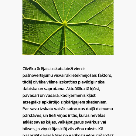
Cilvēka ārējais izskats bieži vien ir
pašnovērtējumu visvairāk ietekmējošais faktors,
tādēļ cilvēka vēlme izskatīties pievilcīgi ir tikai
dabiska un saprotama. Aktuālāka tā kļūst,
pavasarī un vasarā, kad ķermenis kļūst
atsegtāks apkārtējo ziņkārīgajiem skatieniem.
Par savu izskatu vairāk satraucas daiļā dzimuma
pārstāves, un tieši viņas ir tās, kuras nevēlas
atklāt savas kājas, valkājot garus svārkus vai
bikses, jo viņu kājas klāj zils vēnu raksts. Kā
pasargāt savas kājas no varikozu vēnu rašanās?