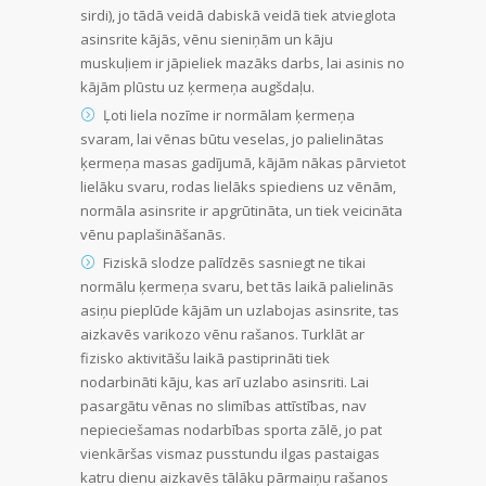
sirdi), jo tādā veidā dabiskā veidā tiek atvieglota
asinsrite kājās, vēnu sieniņām un kāju
muskuļiem ir jāpieliek mazāks darbs, lai asinis no
kājām plūstu uz ķermeņa augšdaļu.
Ļoti liela nozīme ir normālam ķermeņa
svaram, lai vēnas būtu veselas, jo palielinātas
ķermeņa masas gadījumā, kājām nākas pārvietot
lielāku svaru, rodas lielāks spiediens uz vēnām,
normāla asinsrite ir apgrūtināta, un tiek veicināta
vēnu paplašināšanās.
Fiziskā slodze palīdzēs sasniegt ne tikai
normālu ķermeņa svaru, bet tās laikā palielinās
asiņu pieplūde kājām un uzlabojas asinsrite, tas
aizkavēs varikozo vēnu rašanos. Turklāt ar
fizisko aktivitāšu laikā pastiprināti tiek
nodarbināti kāju, kas arī uzlabo asinsriti. Lai
pasargātu vēnas no slimības attīstības, nav
nepieciešamas nodarbības sporta zālē, jo pat
vienkāršas vismaz pusstundu ilgas pastaigas
katru dienu aizkavēs tālāku pārmaiņu rašanos