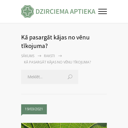
Kā pasargāt kājas no vēnu
tīkojuma?
SĀKUMS
RAKSTI
KĀ PASARGĀT KĀJAS NO VĒNU TĪKOJUMA?
19/03/2021