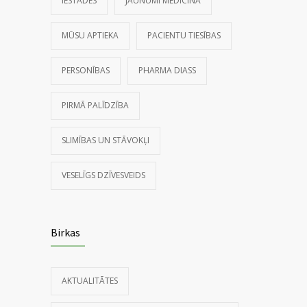
IESTĀDES
JAUNUMI MEDICĪNĀ
MŪSU APTIEKA
PACIENTU TIESĪBAS
PERSONĪBAS
PHARMA DIASS
PIRMĀ PALĪDZĪBA
SLIMĪBAS UN STĀVOKĻI
VESELĪGS DZĪVESVEIDS
Birkas
AKTUALITĀTES