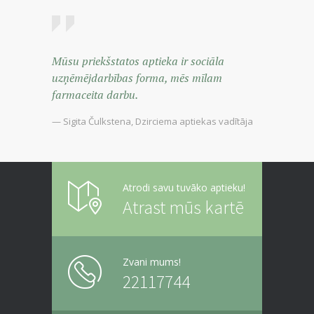
Mūsu priekšstatos aptieka ir sociāla
uzņēmējdarbības forma, mēs mīlam
farmaceita darbu.
— Sigita Čulkstena, Dzirciema aptiekas vadītāja
Atrodi savu tuvāko aptieku!
Atrast mūs kartē
Zvani mums!
22117744