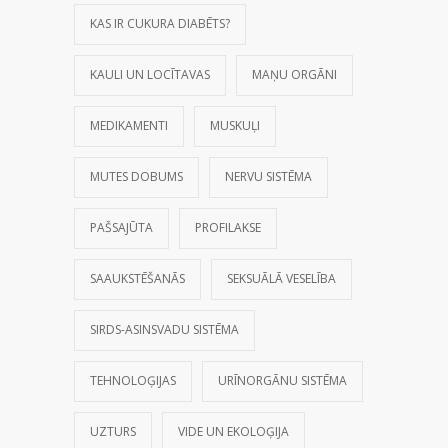
KAS IR CUKURA DIABĒTS?
KAULI UN LOCĪTAVAS
MAŅU ORGĀNI
MEDIKAMENTI
MUSKUĻI
MUTES DOBUMS
NERVU SISTĒMA
PAŠSAJŪTA
PROFILAKSE
SAAUKSTĒŠANĀS
SEKSUĀLĀ VESELĪBA
SIRDS-ASINSVADU SISTĒMA
TEHNOLOĢIJAS
URĪNORGĀNU SISTĒMA
UZTURS
VIDE UN EKOLOĢIJA