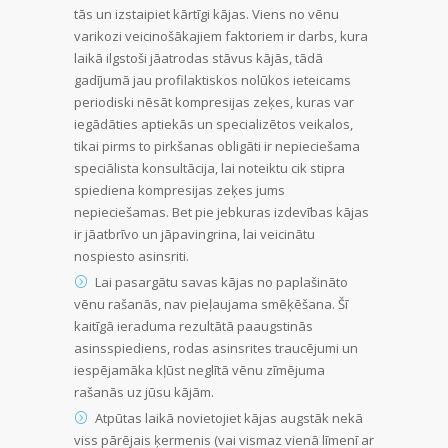
tās un izstaipiet kārtīgi kājas. Viens no vēnu
varikozi veicinošākajiem faktoriem ir darbs, kura
laikā ilgstoši jāatrodas stāvus kājās, tādā
gadījumā jau profilaktiskos nolūkos ieteicams
periodiski nēsāt kompresijas zeķes, kuras var
iegādāties aptiekās un specializētos veikalos,
tikai pirms to pirkšanas obligāti ir nepieciešama
speciālista konsultācija, lai noteiktu cik stipra
spiediena kompresijas zeķes jums
nepieciešamas. Bet pie jebkuras izdevības kājas
ir jāatbrīvo un jāpavingrina, lai veicinātu
nospiesto asinsriti.
Lai pasargātu savas kājas no paplašināto
vēnu rašanās, nav pieļaujama smēķēšana. Šī
kaitīgā ieraduma rezultātā paaugstinās
asinsspiediens, rodas asinsrites traucējumi un
iespējamāka kļūst neglītā vēnu zīmējuma
rašanās uz jūsu kājām.
Atpūtas laikā novietojiet kājas augstāk nekā
viss pārējais ķermenis (vai vismaz vienā līmenī ar