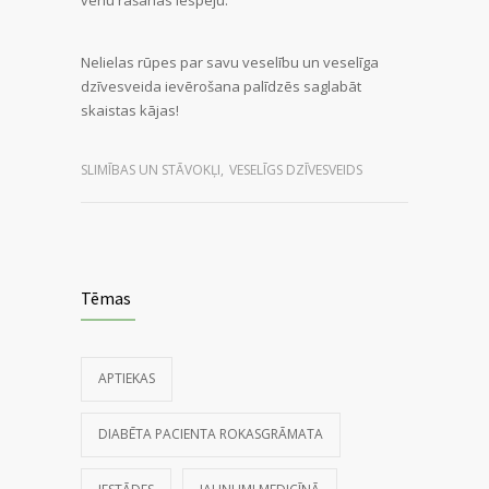
Nelielas rūpes par savu veselību un veselīga
dzīvesveida ievērošana palīdzēs saglabāt
skaistas kājas!
SLIMĪBAS UN STĀVOKĻI
,
VESELĪGS DZĪVESVEIDS
Tēmas
APTIEKAS
DIABĒTA PACIENTA ROKASGRĀMATA