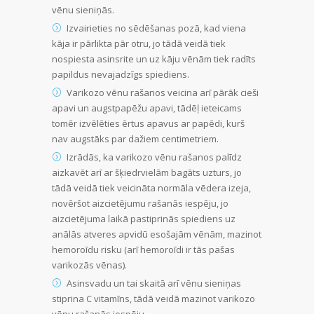
vēnu sieniņās.
Izvairieties no sēdēšanas pozā, kad viena
kāja ir pārlikta pār otru, jo tādā veidā tiek
nospiesta asinsrite un uz kāju vēnām tiek radīts
papildus nevajadzīgs spiediens.
Varikozo vēnu rašanos veicina arī pārāk cieši
apavi un augstpapēžu apavi, tādēļ ieteicams
tomēr izvēlēties ērtus apavus ar papēdi, kurš
nav augstāks par dažiem centimetriem.
Izrādās, ka varikozo vēnu rašanos palīdz
aizkavēt arī ar šķiedrvielām bagāts uzturs, jo
tādā veidā tiek veicināta normāla vēdera izeja,
novēršot aizcietējumu rašanās iespēju, jo
aizcietējuma laikā pastiprinās spiediens uz
anālās atveres apvidū esošajām vēnām, mazinot
hemoroīdu risku (arī hemoroīdi ir tās pašas
varikozās vēnas).
Asinsvadu un tai skaitā arī vēnu sieniņas
stiprina C vitamīns, tādā veidā mazinot varikozo
vēnu rašanās iespēju.