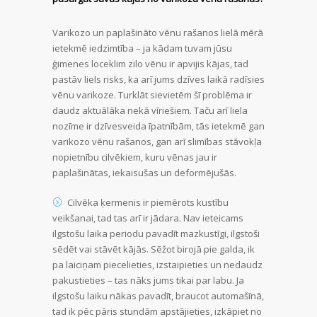
Varikozo un paplašināto vēnu rašanos lielā mērā
ietekmē iedzimtība – ja kādam tuvam jūsu
ģimenes loceklim zilo vēnu ir apvijis kājas, tad
pastāv liels risks, ka arī jums dzīves laikā radīsies
vēnu varikoze. Turklāt sievietēm šī problēma ir
daudz aktuālāka nekā vīriešiem. Taču arī liela
nozīme ir dzīvesveida īpatnībām, tās ietekmē gan
varikozo vēnu rašanos, gan arī slimības stāvokļa
nopietnību cilvēkiem, kuru vēnas jau ir
paplašinātas, iekaisušas un deformējušās.
Cilvēka ķermenis ir piemērots kustību
veikšanai, tad tas arī ir jādara. Nav ieteicams
ilgstošu laika periodu pavadīt mazkustīgi, ilgstoši
sēdēt vai stāvēt kājās. Sēžot birojā pie galda, ik
pa laiciņam piecelieties, izstaipieties un nedaudz
pakustieties – tas nāks jums tikai par labu. Ja
ilgstošu laiku nākas pavadīt, braucot automašīnā,
tad ik pēc pāris stundām apstājieties, izkāpiet no