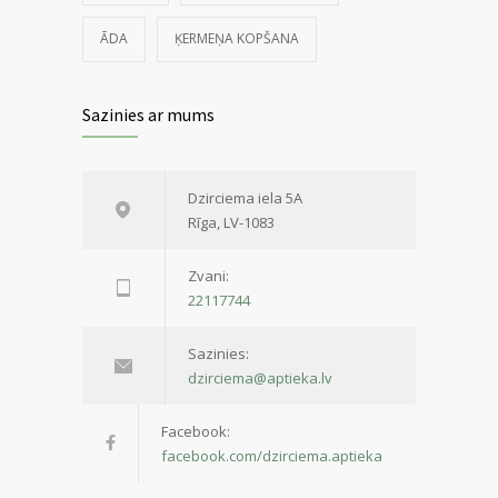
ĀDA
ĶERMEŅA KOPŠANA
Sazinies ar mums
Dzirciema iela 5A
Rīga, LV-1083
Zvani:
22117744
Sazinies:
dzirciema@aptieka.lv
Facebook:
facebook.com/dzirciema.aptieka