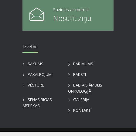
Sazinies ar mums!
Nosūtīt ziņu
Izvēlne
SĀKUMS
PAR MUMS
PAKALPOJUMI
RAKSTI
VĒSTURE
BALTAIS ĀMULIS
ONKOLOĢIJĀ
SENĀS RĪGAS
GALERIJA
APTIEKAS
KONTAKTI