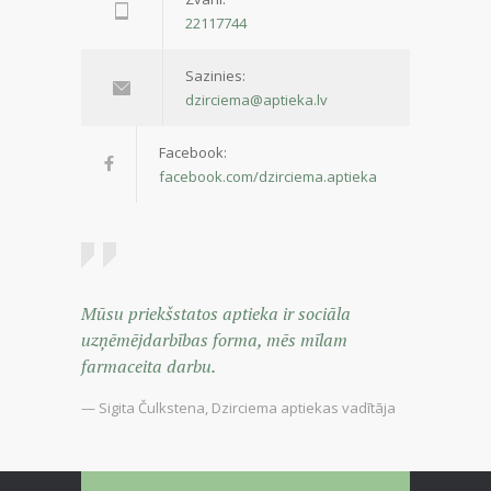
22117744
Sazinies:
dzirciema@aptieka.lv
Facebook:
facebook.com/dzirciema.aptieka
Mūsu priekšstatos aptieka ir sociāla
uzņēmējdarbības forma, mēs mīlam
farmaceita darbu.
— Sigita Čulkstena, Dzirciema aptiekas vadītāja