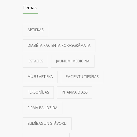
Tēmas
APTIEKAS
DIABĒTA PACIENTA ROKASGRĀMATA
IESTĀDES
JAUNUMI MEDICĪNĀ
MŪSU APTIEKA
PACIENTU TIESĪBAS
PERSONĪBAS
PHARMA DIASS
PIRMĀ PALĪDZĪBA
SLIMĪBAS UN STĀVOKĻI