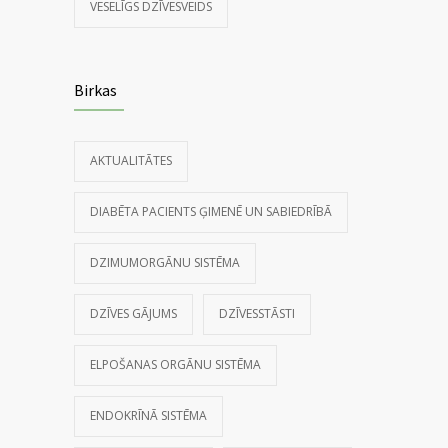
VESELĪGS DZĪVESVEIDS
Birkas
AKTUALITĀTES
DIABĒTA PACIENTS ĢIMENĒ UN SABIEDRĪBĀ
DZIMUMORGĀNU SISTĒMA
DZĪVES GĀJUMS
DZĪVESSTĀSTI
ELPOŠANAS ORGĀNU SISTĒMA
ENDOKRĪNĀ SISTĒMA