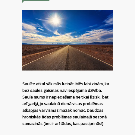
Saulīte atkal sāk mūs lutināt. Mēs labi zinām, ka
bez saules gaismas nav iespējama dzīvība.
Saule mums ir nepieciešama ne tikai fiziski, bet
arī garīgi, jo saulainā dienā visas problēmas
atkāpjas vai vismaz mazāk nomāc. Daudzas
hroniskās ādas problēmas saulainajā sezonā
samazinās (bet ir arī tādas, kas pastiprinās!)