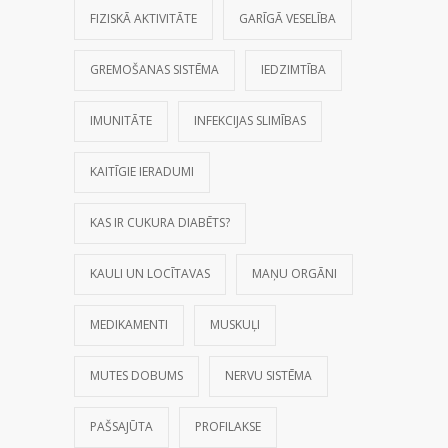
FIZISKĀ AKTIVITĀTE
GARĪGĀ VESELĪBA
GREMOŠANAS SISTĒMA
IEDZIMTĪBA
IMUNITĀTE
INFEKCIJAS SLIMĪBAS
KAITĪGIE IERADUMI
KAS IR CUKURA DIABĒTS?
KAULI UN LOCĪTAVAS
MAŅU ORGĀNI
MEDIKAMENTI
MUSKUĻI
MUTES DOBUMS
NERVU SISTĒMA
PAŠSAJŪTA
PROFILAKSE