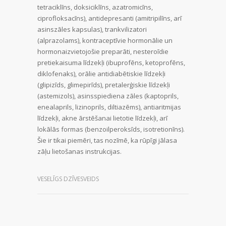
tetraciklīns, doksiciklīns, azatromicīns,
ciprofloksacīns), antidepresanti (amitripilīns, arī
asinszāles kapsulas), trankvilizatori
(alprazolams), kontraceptīvie hormonālie un
hormonaizvietojošie preparāti, nesteroīdie
pretiekaisuma līdzekļi (ibuprofēns, ketoprofēns,
diklofenaks), orālie antidiabētiskie līdzekļi
(glipizīds, glimepirīds), pretalerģiskie līdzekļi
(astemizols), asinsspiediena zāles (kaptoprils,
enealaprils, lizinoprils, diltiazēms), antiaritmijas
līdzekļi, akne ārstēšanai lietotie līdzekļi, arī
lokālās formas (benzoilperoksīds, isotretionīns).
Šie ir tikai piemēri, tas nozīmē, ka rūpīgi jālasa
zāļu lietošanas instrukcijas.
VESELĪGS DZĪVESVEIDS