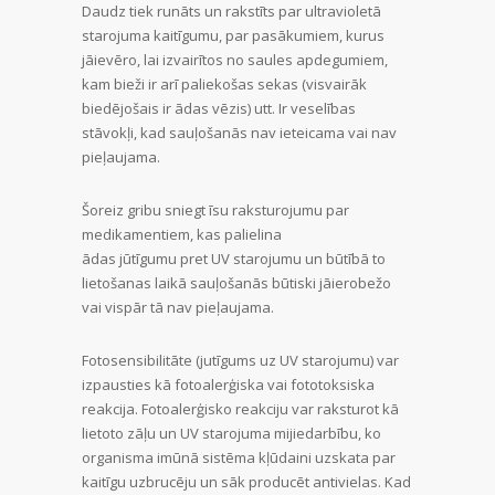
Daudz tiek runāts un rakstīts par ultravioletā
starojuma kaitīgumu, par pasākumiem, kurus
jāievēro, lai izvairītos no saules apdegumiem,
kam bieži ir arī paliekošas sekas (visvairāk
biedējošais ir ādas vēzis) utt. Ir veselības
stāvokļi, kad sauļošanās nav ieteicama vai nav
pieļaujama.
Šoreiz gribu sniegt īsu raksturojumu par
medikamentiem, kas palielina
ādas jūtīgumu pret UV starojumu un būtībā to
lietošanas laikā sauļošanās būtiski jāierobežo
vai vispār tā nav pieļaujama.
Fotosensibilitāte (jutīgums uz UV starojumu) var
izpausties kā fotoalerģiska vai fototoksiska
reakcija. Fotoalerģisko reakciju var raksturot kā
lietoto zāļu un UV starojuma mijiedarbību, ko
organisma imūnā sistēma kļūdaini uzskata par
kaitīgu uzbrucēju un sāk producēt antivielas. Kad