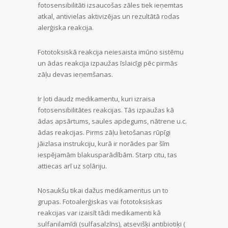
fotosensibilitāti izsaucošas zāles tiek ieņemtas
atkal, antivielas aktivizējas un rezultātā rodas
alerģiska reakcija.
Fototoksiskā reakcija neiesaista imūno sistēmu
un ādas reakcija izpaužas īslaicīgi pēc pirmās
zāļu devas ieņemšanas.
Ir ļoti daudz medikamentu, kuri izraisa
fotosensibilitātes reakcijas. Tās izpaužas kā
ādas apsārtums, saules apdegums, nātrene u.c.
ādas reakcijas. Pirms zāļu lietošanas rūpīgi
jāizlasa instrukciju, kurā ir norādes par šīm
iespējamām blakusparādībām. Starp citu, tas
attiecas arī uz solāriju.
Nosaukšu tikai dažus medikamentus un to
grupas. Fotoalerģiskas vai fototoksiskas
reakcijas var izaisīt tādi medikamenti kā
sulfanilamīdi (sulfasalzīns), atsevišķi antibiotiķi (