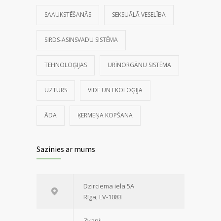
SAAUKSTĒŠANĀS
SEKSUĀLĀ VESELĪBA
SIRDS-ASINSVADU SISTĒMA
TEHNOLOĢIJAS
URĪNORGĀNU SISTĒMA
UZTURS
VIDE UN EKOLOĢIJA
ĀDA
ĶERMEŅA KOPŠANA
Sazinies ar mums
Dzirciema iela 5A
Rīga, LV-1083
Zvani: