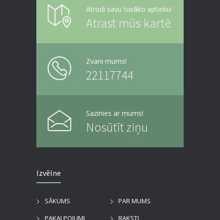
Atrodi savu tuvāko aptieku!
Atrast mūs kartē
Zvani mums!
22117744
Sazinies ar mums!
Nosūtīt ziņu
Izvēlne
SĀKUMS
PAR MUMS
PAKALPOJUMI
RAKSTI