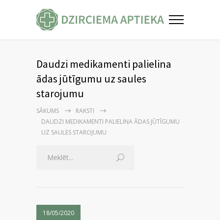
Daudzi medikamenti palielina
ādas jūtīgumu uz saules
starojumu
SĀKUMS
RAKSTI
DAUDZI MEDIKAMENTI PALIELINA ĀDAS JŪTĪGUMU
UZ SAULES STAROJUMU
18/05/2020