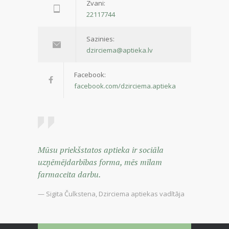
Zvani:
22117744
Sazinies:
dzirciema@aptieka.lv
Facebook:
facebook.com/dzirciema.aptieka
Mūsu priekšstatos aptieka ir sociāla
uzņēmējdarbības forma, mēs mīlam
farmaceita darbu.
— Sigita Čulkstena, Dzirciema aptiekas vadītāja