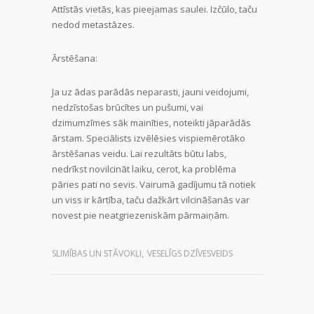
Attīstās vietās, kas pieejamas saulei. Izčūlo, taču
nedod metastāzes.
Ārstēšana:
Ja uz ādas parādās neparasti, jauni veidojumi,
nedzīstošas brūcītes un pušumi, vai
dzimumzīmes sāk mainīties, noteikti jāparādās
ārstam. Speciālists izvēlēsies vispiemērotāko
ārstēšanas veidu. Lai rezultāts būtu labs,
nedrīkst novilcināt laiku, cerot, ka problēma
pāries pati no sevis. Vairumā gadījumu tā notiek
un viss ir kārtība, taču dažkārt vilcināšanās var
novest pie neatgriezeniskām pārmaiņām.
SLIMĪBAS UN STĀVOKĻI
,
VESELĪGS DZĪVESVEIDS