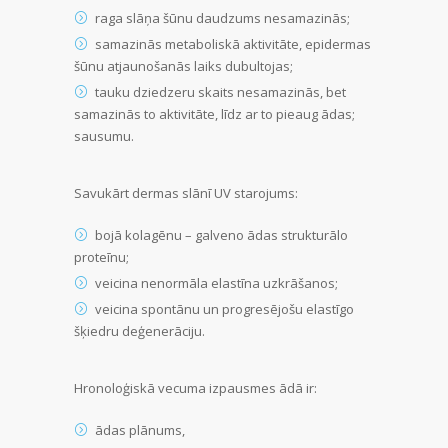
raga slāņa šūnu daudzums nesamazinās;
samazinās metaboliskā aktivitāte, epidermas
šūnu atjaunošanās laiks dubultojas;
tauku dziedzeru skaits nesamazinās, bet
samazinās to aktivitāte, līdz ar to pieaug ādas;
sausumu.
Savukārt dermas slānī UV starojums:
bojā kolagēnu – galveno ādas strukturālo
proteīnu;
veicina nenormāla elastīna uzkrāšanos;
veicina spontānu un progresējošu elastīgo
šķiedru deģenerāciju.
Hronoloģiskā vecuma izpausmes ādā ir:
ādas plānums,