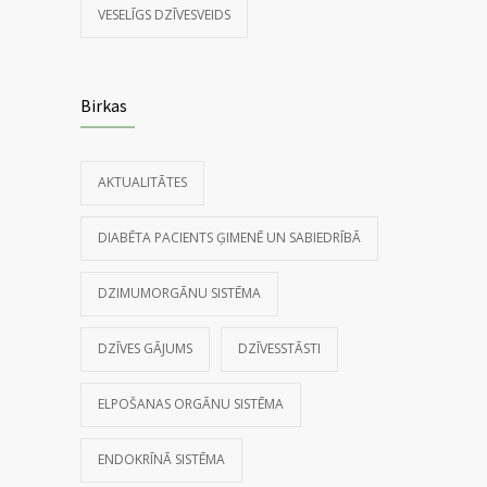
VESELĪGS DZĪVESVEIDS
Birkas
AKTUALITĀTES
DIABĒTA PACIENTS ĢIMENĒ UN SABIEDRĪBĀ
DZIMUMORGĀNU SISTĒMA
DZĪVES GĀJUMS
DZĪVESSTĀSTI
ELPOŠANAS ORGĀNU SISTĒMA
ENDOKRĪNĀ SISTĒMA