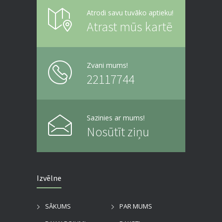
Atrodi savu tuvāko aptieku!
Atrast mūs kartē
Zvani mums!
22117744
Sazinies ar mums!
Nosūtīt ziņu
Izvēlne
SĀKUMS
PAR MUMS