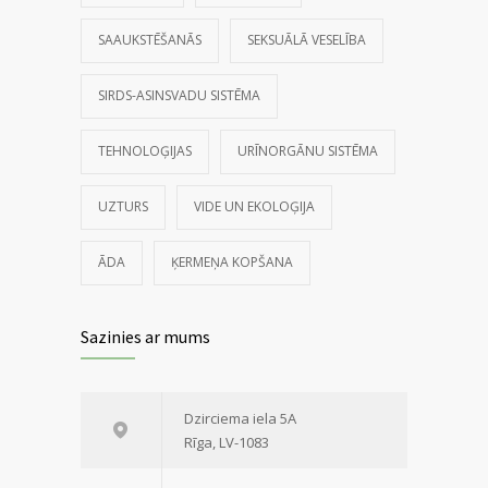
SAAUKSTĒŠANĀS
SEKSUĀLĀ VESELĪBA
SIRDS-ASINSVADU SISTĒMA
TEHNOLOĢIJAS
URĪNORGĀNU SISTĒMA
UZTURS
VIDE UN EKOLOĢIJA
ĀDA
ĶERMEŅA KOPŠANA
Sazinies ar mums
Dzirciema iela 5A
Rīga, LV-1083