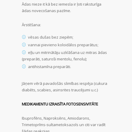
Ādas nieze it kā bez iemesla ir ļoti raksturīga
ādas novecošanas pazīme.
Ārstēšana:
vēsas dušas bez ziepēm;
vannai pievieno koloidālos preparātus;
eļļu un mitrinātāju uzklāšana uz mitras ādas
(preparāti, saturoši mentolu, fenolu);
antihistamīna preparāti.
Jāņem vērā pavadošās slimības iespēja (cukura
diabēts, scabies, asinsrites traucējumi u.c.)
MEDIKAMENTU IZRAISĪTA FOTOSENSIVITĀTE
Ibuprofēns, Naproksēns, Amiodarons,
Trimetoprīms-sultametoksazols un citi var radīt
šādas reakcijas.