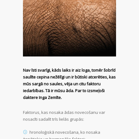
Nav īsti svarīgi, kāds laiks ir aiz loga, tomēr šobrīd
saulīte cepina nežēlīgi un ir būtiski atcerēties, kas
mūs sargā no saules, vēja un citu faktoru
iedarbības. Tā ir mūsu āda. Par to izsmeļoši
daktere Inga Zemīte.
Faktorus, kas nosaka ādas novecošanu var
nosacīti sadalīt trīs lielās grupās:
hronoloģiskā novecošana, ko nosaka
ģenētiskie un hormonālie faktori;