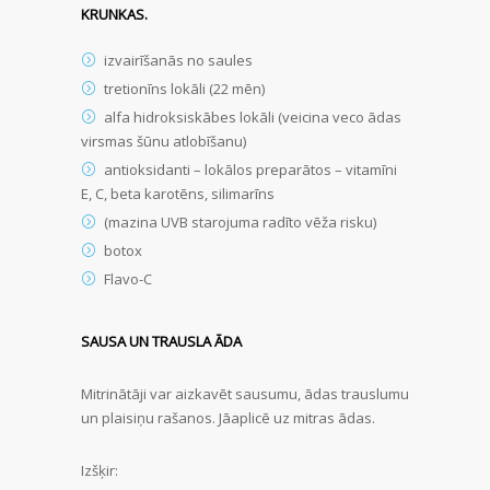
KRUNKAS.
izvairīšanās no saules
tretionīns lokāli (22 mēn)
alfa hidroksiskābes lokāli (veicina veco ādas
virsmas šūnu atlobīšanu)
antioksidanti – lokālos preparātos – vitamīni
E, C, beta karotēns, silimarīns
(mazina UVB starojuma radīto vēža risku)
botox
Flavo-C
SAUSA UN TRAUSLA ĀDA
Mitrinātāji var aizkavēt sausumu, ādas trauslumu
un plaisiņu rašanos. Jāaplicē uz mitras ādas.
Izšķir: