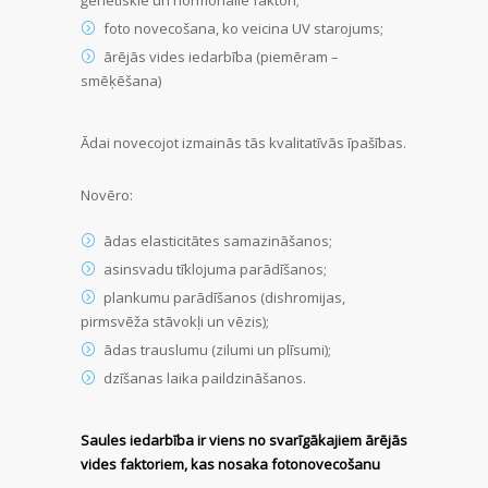
foto novecošana, ko veicina UV starojums;
ārējās vides iedarbība (piemēram –
smēķēšana)
Ādai novecojot izmainās tās kvalitatīvās īpašības.
Novēro:
ādas elasticitātes samazināšanos;
asinsvadu tīklojuma parādīšanos;
plankumu parādīšanos (dishromijas,
pirmsvēža stāvokļi un vēzis);
ādas trauslumu (zilumi un plīsumi);
dzīšanas laika paildzināšanos.
Saules iedarbība ir viens no svarīgākajiem ārējās
vides faktoriem, kas nosaka fotonovecošanu