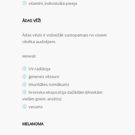
vitamīni, individuāla pieeja
ĀDAS VĒŽI
Ādas vēzis ir visbiežāk sastopamais no visiem
cilvēka audzējiem.
Iemesli:
UV radiācija
ģimenes vēsture
imunitātes nomākums
hroniska ekspozīcija dažādām ķīmiskām
vielām (piem. arsēns)
vecums
MELANOMA