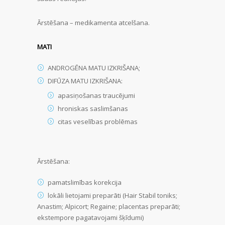
Ārstēšana – medikamenta atcelšana.
MATI
ANDROGĒNA MATU IZKRIŠANA;
DIFŪZA MATU IZKRIŠANA:
apasiņošanas traucējumi
hroniskas saslimšanas
citas veselības problēmas
Ārstēšana:
pamatslimības korekcija
lokāli lietojami preparāti (Hair Stabil toniks;
Anastim; Alpicort; Regaine; placentas preparāti;
ekstempore pagatavojami šķīdumi)