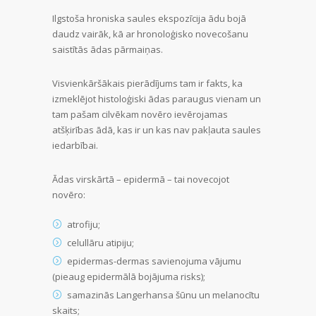
Ilgstoša hroniska saules ekspozīcija ādu bojā
daudz vairāk, kā ar hronoloģisko novecošanu
saistītās ādas pārmaiņas.
Visvienkāršākais pierādījums tam ir fakts, ka
izmeklējot histoloģiski ādas paraugus vienam un
tam pašam cilvēkam novēro ievērojamas
atšķirības ādā, kas ir un kas nav pakļauta saules
iedarbībai.
Ādas virskārtā – epidermā – tai novecojot
novēro:
atrofiju;
celullāru atipiju;
epidermas-dermas savienojuma vājumu
(pieaug epidermālā bojājuma risks);
samazinās Langerhansa šūnu un melanocītu
skaits;