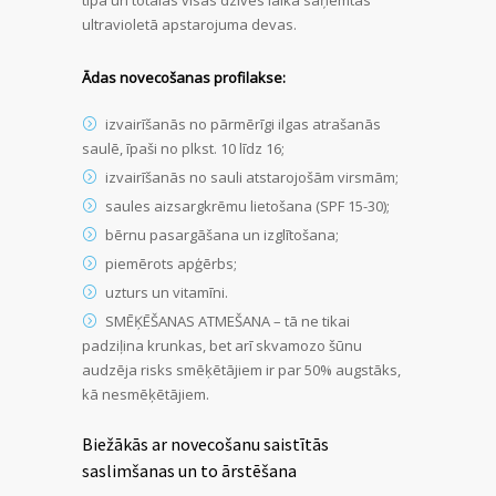
ultravioletā apstarojuma devas.
Ādas novecošanas profilakse:
izvairīšanās no pārmērīgi ilgas atrašanās
saulē, īpaši no plkst. 10 līdz 16;
izvairīšanās no sauli atstarojošām virsmām;
saules aizsargkrēmu lietošana (SPF 15-30);
bērnu pasargāšana un izglītošana;
piemērots apģērbs;
uzturs un vitamīni.
SMĒĶĒŠANAS ATMEŠANA – tā ne tikai
padziļina krunkas, bet arī skvamozo šūnu
audzēja risks smēķētājiem ir par 50% augstāks,
kā nesmēķētājiem.
Biežākās ar novecošanu saistītās
saslimšanas un to ārstēšana