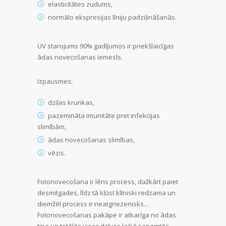
elasticitātes zudums,
normālo ekspresijas līniju padziļināšanās.
UV starojums 90% gadījumos ir priekšlaicīgas
ādas novecošanas iemesls.
Izpausmes:
dziļas krunkas,
pazemināta imunitāte pret infekcijas
slimībām,
ādas novecošanas slimības,
vēzis.
Fotonovecošana ir lēns process, dažkārt paiet
desmitgades, līdz tā kļūst klīniski redzama un
diemžēl process ir neatgriezenisks…
Fotonovecošanas pakāpe ir atkarīga no ādas
tipa un totālās visas dzīves laikā saņemtās