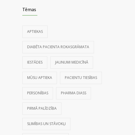
Tēmas
APTIEKAS
DIABĒTA PACIENTA ROKASGRĀMATA
IESTĀDES
JAUNUMI MEDICĪNĀ
MŪSU APTIEKA
PACIENTU TIESĪBAS
PERSONĪBAS
PHARMA DIASS
PIRMĀ PALĪDZĪBA
SLIMĪBAS UN STĀVOKĻI