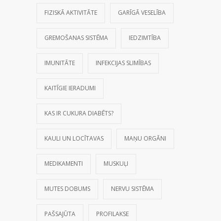
FIZISKĀ AKTIVITĀTE
GARĪGĀ VESELĪBA
GREMOŠANAS SISTĒMA
IEDZIMTĪBA
IMUNITĀTE
INFEKCIJAS SLIMĪBAS
KAITĪGIE IERADUMI
KAS IR CUKURA DIABĒTS?
KAULI UN LOCĪTAVAS
MAŅU ORGĀNI
MEDIKAMENTI
MUSKUĻI
MUTES DOBUMS
NERVU SISTĒMA
PAŠSAJŪTA
PROFILAKSE