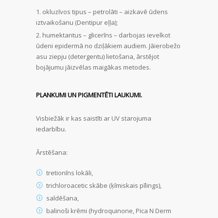
okluzīvos tipus – petrolāti – aizkavē ūdens
iztvaikošanu (Dentipur eļļa);
humektantus – glicerīns – darbojas ievelkot
ūdeni epidermā no dziļākiem audiem. Jāierobežo
asu ziepju (detergentu) lietošana, ārstējot
bojājumu jāizvēlas maigākas metodes.
PLANKUMI UN PIGMENTĒTI LAUKUMI.
Visbiežāk ir kas saistīti ar UV starojuma
iedarbību.
Ārstēšana:
tretionīns lokāli,
trichloroacetic skābe (ķīmiskais pīlings),
saldēšana,
balinoši krēmi (hydroquinone, Pica N Derm