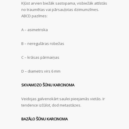
Kļūst arvien biežāk sastopama, visbiežāk attīstās
no traumētas vai pārsauļotas dzimumzīmes.
ABCD pazīmes:
A – asimetriska
B – neregulāras robežas
C – krāsas pārmaiņas
D – diametrs virs 6 mm
SKVAMOZO ŠŪNU KARCINOMA
Veidojas galvenokārt saulei pieejamās vietās. Ir
tendence izčūlot, dod metastāzes.
BAZĀLO ŠŪNU KARCINOMA