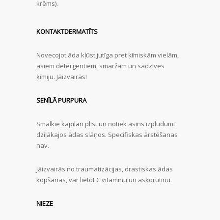
krēms).
KONTAKTDERMATĪTS
Novecojot āda kļūst jutīga pret ķīmiskām vielām,
asiem detergentiem, smaržām un sadzīves
ķīmiju. Jāizvairās!
SENĪLĀ PURPURA
Smalkie kapilāri plīst un notiek asins izplūdumi
dziļākajos ādas slāņos. Specifiskas ārstēšanas
nav.
Jāizvairās no traumatizācijas, drastiskas ādas
kopšanas, var lietot C vitamīnu un askorutīnu.
NIEZE